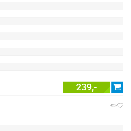
239,-
426x