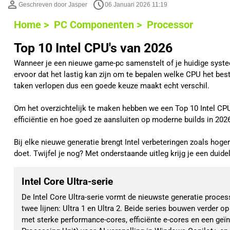
Geschreven door Jasper
06 Januari 2026 11:19
Home >
PC Componenten >
Processor
Top 10 Intel CPU's van 2026
Wanneer je een nieuwe game-pc samenstelt of je huidige systeem
ervoor dat het lastig kan zijn om te bepalen welke CPU het best
taken verlopen dus een goede keuze maakt echt verschil.
Om het overzichtelijk te maken hebben we een Top 10 Intel CPU’
efficiëntie en hoe goed ze aansluiten op moderne builds in 2026
Bij elke nieuwe generatie brengt Intel verbeteringen zoals hoger
doet. Twijfel je nog? Met onderstaande uitleg krijg je een duid
Intel Core Ultra-serie
De Intel Core Ultra-serie vormt de nieuwste generatie process
twee lijnen: Ultra 1 en Ultra 2. Beide series bouwen verder o
met sterke performance-cores, efficiënte e-cores en een geï