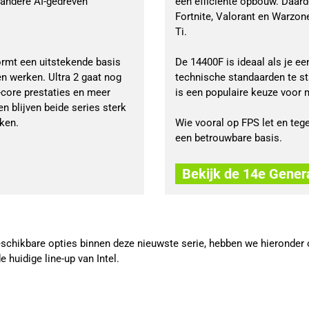
 andere AI-gedreven
een efficiënte opbouw. Daard
Fortnite, Valorant en Warzon
Ti.
vormt een uitstekende basis
De 14400F is ideaal als je e
en werken. Ultra 2 gaat nog
technische standaarden te st
-core prestaties en meer
is een populaire keuze voor m
n blijven beide series sterk
ken.
Wie vooral op FPS let en tegel
een betrouwbare basis.
Bekijk de 14e Gener
eschikbare opties binnen deze nieuwste serie, hebben we hieronder o
huidige line-up van Intel.