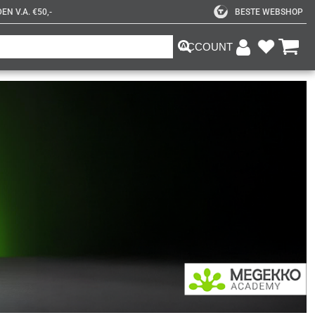
N V.A. €50,-
BESTE WEBSHOP
ACCOUNT