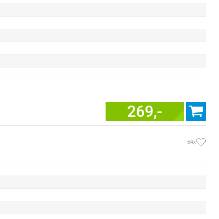
269,-
64x