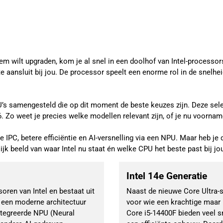
 wilt upgraden, kom je al snel in een doolhof van Intel-processors
e aansluit bij jou. De processor speelt een enorme rol in de snelhei
s samengesteld die op dit moment de beste keuzes zijn. Deze select
. Zo weet je precies welke modellen relevant zijn, of je nu voornam
e IPC, betere efficiëntie en AI-versnelling via een NPU. Maar heb je 
elijk beeld van waar Intel nu staat én welke CPU het beste past bij 
Intel 14e Generatie
oren van Intel en bestaat uit
Naast de nieuwe Core Ultra-se
p een moderne architectuur
voor wie een krachtige maar 
ntegreerde NPU (Neural
Core i5-14400F bieden veel sn