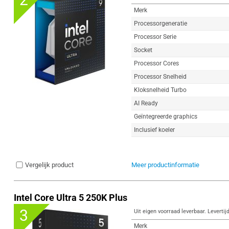
Merk
Processorgeneratie
Processor Serie
Socket
Processor Cores
Processor Snelheid
Kloksnelheid Turbo
AI Ready
Geïntegreerde graphics
Inclusief koeler
Vergelijk product
Meer productinformatie
Intel Core Ultra 5 250K Plus
3
Uit eigen voorraad leverbaar. Levertij
Merk