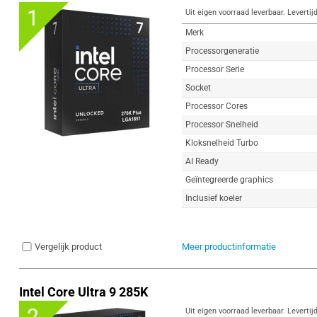
1
Uit eigen voorraad leverbaar. Levertij
Merk
Processorgeneratie
Processor Serie
Socket
Processor Cores
Processor Snelheid
Kloksnelheid Turbo
AI Ready
Geïntegreerde graphics
Inclusief koeler
Vergelijk product
Meer productinformatie
Intel Core Ultra 9 285K
2
Uit eigen voorraad leverbaar. Levertij