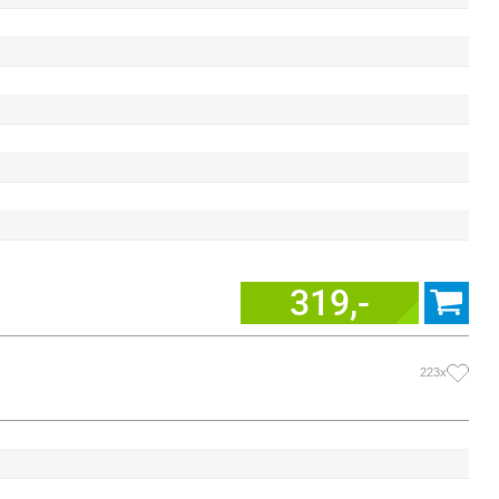
319,-
223x