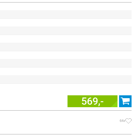
569,-
64x