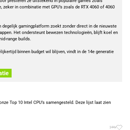
oor presteren ze uitstekend in populaire games zoals
e, zeker in combinatie met GPU’s zoals de RTX 4060 of 4060
en degelijk gamingplatform zoekt zonder direct in de nieuwste
appen. Het ondersteunt bewezen technologieën, blijft koel en
id-range builds.
ijkertijd binnen budget wil blijven, vindt in de 14e generatie
atie
nze Top 10 Intel CPU’s samengesteld. Deze lijst laat zien
144x