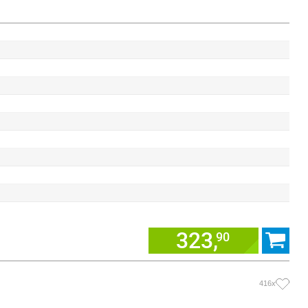
323,
90
416x