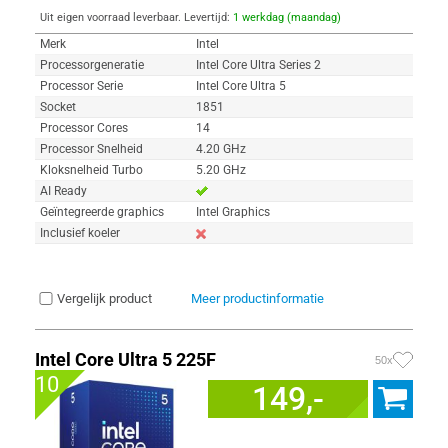
Uit eigen voorraad leverbaar. Levertijd:
1 werkdag (maandag)
Merk
Intel
Processorgeneratie
Intel Core Ultra Series 2
Processor Serie
Intel Core Ultra 5
Socket
1851
Processor Cores
14
Processor Snelheid
4.20 GHz
Kloksnelheid Turbo
5.20 GHz
AI Ready
Geïntegreerde graphics
Intel Graphics
Inclusief koeler
Vergelijk product
Meer productinformatie
Intel Core Ultra 5 225F
50x
10
149,-