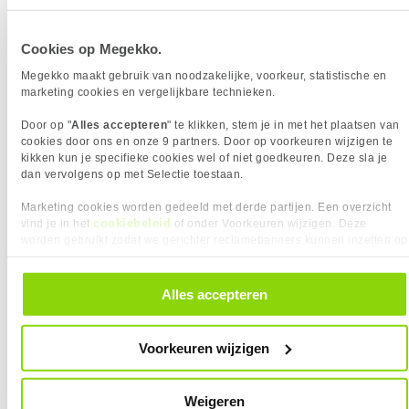
Kloksnelheid Turbo
5.50 GHz
AI Ready
Inclusief koeler
Cookies op Megekko.
Megekko maakt gebruik van noodzakelijke, voorkeur, statistische en
marketing cookies en vergelijkbare technieken.
Vergelijk product
Meer productinformatie
Door op "
Alles accepteren
" te klikken, stem je in met het plaatsen van
cookies door ons en onze 9 partners. Door op voorkeuren wijzigen te
Intel Core Ultra 5 225
kikken kun je specifieke cookies wel of niet goedkeuren. Deze sla je
64x
dan vervolgens op met Selectie toestaan.
6
169,
90
Marketing cookies worden gedeeld met derde partijen. Een overzicht
cookiebeleid
vind je in het
of onder Voorkeuren wijzigen. Deze
worden gebruikt zodat we gerichter reclamebanners kunnen inzetten op
andere websites. In onze cookievoorkeuren vind je een overzicht van
alle cookies. Je kunt je gegeven toestemming altijd intrekken, dit doe je
door in de footer van onze website te klikken op ‘Cookievoorkeuren’
Alles accepteren
onder het kopje ‘Mijn gegevens’.
Uit eigen voorraad leverbaar. Levertijd:
1 werkdag (maandag)
Merk
Intel
Voorkeuren wijzigen
Processorgeneratie
Intel Core Ultra Series 2
Processor Serie
Intel Core Ultra 5
Socket
1851
Weigeren
Processor Cores
10