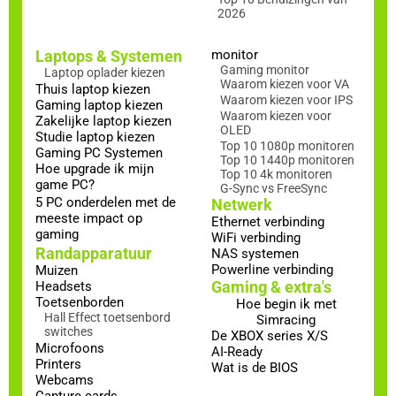
2026
Laptops & Systemen
monitor
Gaming monitor
Laptop oplader kiezen
Waarom kiezen voor VA
Thuis laptop kiezen
Waarom kiezen voor IPS
Gaming laptop kiezen
Waarom kiezen voor
Zakelijke laptop kiezen
OLED
Studie laptop kiezen
Top 10 1080p monitoren
Gaming PC Systemen
Top 10 1440p monitoren
Hoe upgrade ik mijn
Top 10 4k monitoren
game PC?
G-Sync vs FreeSync
5 PC onderdelen met de
Netwerk
meeste impact op
Ethernet verbinding
gaming
WiFi verbinding
Randapparatuur
NAS systemen
Powerline verbinding
Muizen
Gaming & extra's
Headsets
Toetsenborden
Hoe begin ik met
Hall Effect toetsenbord
Simracing
switches
De XBOX series X/S
Microfoons
AI-Ready
Printers
Wat is de BIOS
Webcams
Capture cards