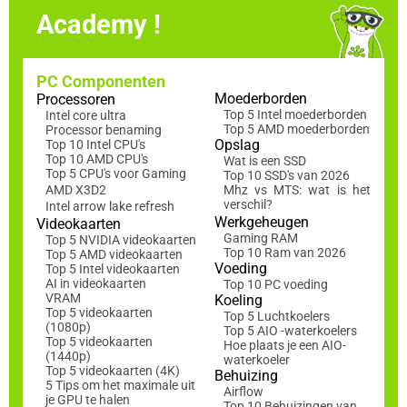
Academy !
PC Componenten
Moederborden
Processoren
Top 5 Intel moederborden
Intel core ultra
Top 5 AMD moederborden
Processor benaming
Opslag
Top 10 Intel CPU's
Top 10 AMD CPU's
Wat is een SSD
Top 5 CPU's voor Gaming
Top 10 SSD's van 2026
AMD X3D2
Mhz vs MTS: wat is het
verschil?
Intel arrow lake refresh
Werkgeheugen
Videokaarten
Gaming RAM
Top 5 NVIDIA videokaarten
Top 10 Ram van 2026
Top 5 AMD videokaarten
Voeding
Top 5 Intel videokaarten
AI in videokaarten
Top 10 PC voeding
VRAM
Koeling
Top 5 videokaarten
Top 5 Luchtkoelers
(1080p)
Top 5 AIO -waterkoelers
Top 5 videokaarten
Hoe plaats je een AIO-
(1440p)
waterkoeler
Top 5 videokaarten (4K)
Behuizing
5 Tips om het maximale uit
Airflow
je GPU te halen
Top 10 Behuizingen van