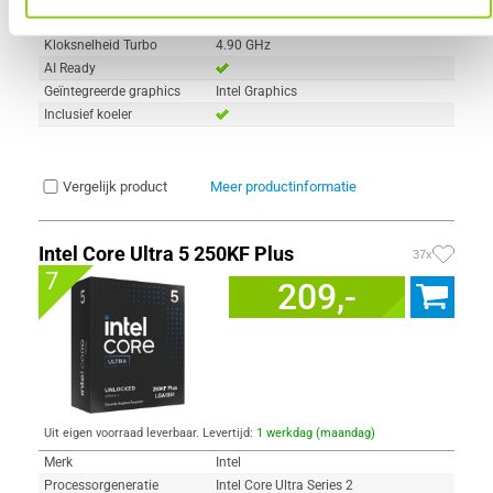
Processor Snelheid
3.30 GHz
Kloksnelheid Turbo
4.90 GHz
AI Ready
Geïntegreerde graphics
Intel Graphics
Inclusief koeler
Vergelijk product
Meer productinformatie
Intel Core Ultra 5 250KF Plus
37x
7
209,-
Uit eigen voorraad leverbaar. Levertijd:
1 werkdag (maandag)
Merk
Intel
Processorgeneratie
Intel Core Ultra Series 2