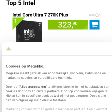
Top 5 Intel
Intel Core Ultra 7 270K Plus
143x
1
323,
90
Uit eigen voorraad leverbaar. Levertijd:
1 dag (vrijdag)
Merk
Intel
Cookies op Megekko.
Processorgeneratie
Intel Core Ultra Series 2
Processor Serie
Intel Core Ultra 7
Megekko maakt gebruik van noodzakelijke, voorkeur, statistische en
marketing cookies en vergelijkbare technieken.
Socket
1851
Processor Cores
24
Door op "
Alles accepteren
" te klikken, stem je in met het plaatsen van
Processor Snelheid
3.70 GHz
cookies door ons en onze 9 partners. Door op voorkeuren wijzigen te
Kloksnelheid Turbo
5.50 GHz
kikken kun je specifieke cookies wel of niet goedkeuren. Deze sla je
AI Ready
dan vervolgens op met Selectie toestaan.
Geïntegreerde graphics
Intel Graphics
Marketing cookies worden gedeeld met derde partijen. Een overzicht
Inclusief koeler