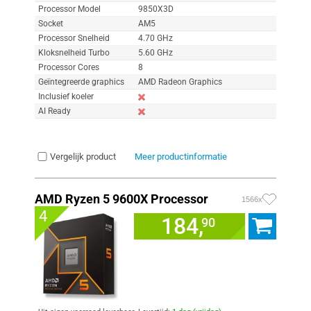
Processor Model
9850X3D
Socket
AM5
Processor Snelheid
4.70 GHz
Kloksnelheid Turbo
5.60 GHz
Processor Cores
8
Geïntegreerde graphics
AMD Radeon Graphics
Inclusief koeler
AI Ready
Vergelijk product
Meer productinformatie
AMD Ryzen 5 9600X Processor
1566x
4
184,
90