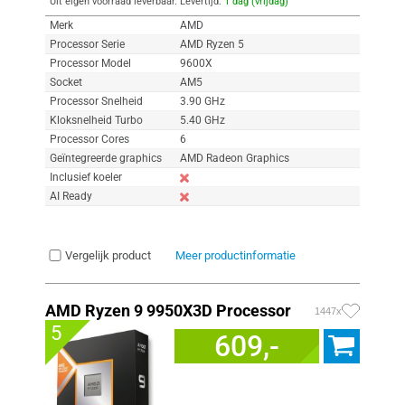
Uit eigen voorraad leverbaar. Levertijd:
1 dag (vrijdag)
Merk
AMD
Processor Serie
AMD Ryzen 5
Processor Model
9600X
Socket
AM5
Processor Snelheid
3.90 GHz
Kloksnelheid Turbo
5.40 GHz
Processor Cores
6
Geïntegreerde graphics
AMD Radeon Graphics
Inclusief koeler
AI Ready
Vergelijk product
Meer productinformatie
AMD Ryzen 9 9950X3D Processor
1447x
5
609,-