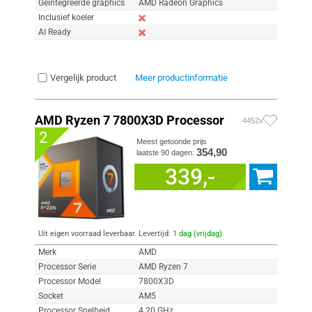
Geïntegreerde graphics
AMD Radeon Graphics
Inclusief koeler
AI Ready
Vergelijk product
Meer productinformatie
AMD Ryzen 7 7800X3D Processor
4452x
2
Meest getoonde prijs
354,90
laatste 90 dagen:
339,-
Uit eigen voorraad leverbaar. Levertijd:
1 dag (vrijdag)
Merk
AMD
Processor Serie
AMD Ryzen 7
Processor Model
7800X3D
Socket
AM5
Processor Snelheid
4.20 GHz