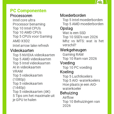
PC Componenten
Moederborden
Processoren
Top 5 Intel moederborden
Intel core ultra
Top 5 AMD moederborden
Processor benaming
Opslag
Top 10 Intel CPU's
Top 10 AMD CPU's
Wat is een SSD
Top 5 CPU's voor Gaming
Top 10 SSD's van 2026
AMD X3D2
Mhz vs MTS: wat is het
verschil?
Intel arrow lake refresh
Werkgeheugen
Videokaarten
Gaming RAM
Top 5 NVIDIA videokaarten
Top 10 Ram van 2026
Top 5 AMD videokaarten
Voeding
Top 5 Intel videokaarten
AI in videokaarten
Top 10 PC voeding
VRAM
Koeling
Top 5 videokaarten
Top 5 Luchtkoelers
(1080p)
Top 5 AIO -waterkoelers
Top 5 videokaarten
Hoe plaats je een AIO-
(1440p)
waterkoeler
Top 5 videokaarten (4K)
Behuizing
5 Tips om het maximale uit
Airflow
je GPU te halen
Top 10 Behuizingen van
2026