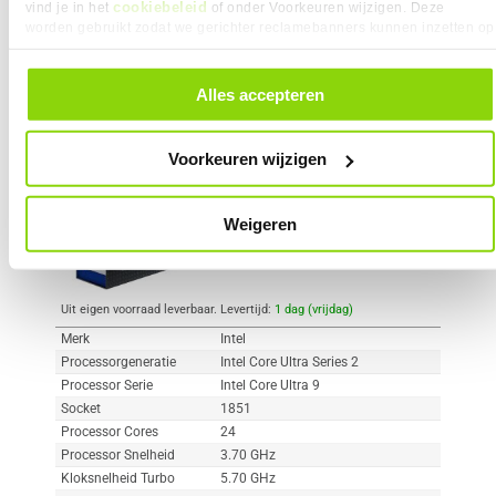
cookiebeleid
vind je in het
of onder Voorkeuren wijzigen. Deze
worden gebruikt zodat we gerichter reclamebanners kunnen inzetten op
andere websites. In onze cookievoorkeuren vind je een overzicht van
Vergelijk product
Meer productinformatie
alle cookies. Je kunt je gegeven toestemming altijd intrekken, dit doe je
door in de footer van onze website te klikken op ‘Cookievoorkeuren’
Alles accepteren
onder het kopje ‘Mijn gegevens’.
Intel Core Ultra 9 285K
415x
2
Voorkeuren wijzigen
569,-
Weigeren
Uit eigen voorraad leverbaar. Levertijd:
1 dag (vrijdag)
Merk
Intel
Processorgeneratie
Intel Core Ultra Series 2
Processor Serie
Intel Core Ultra 9
Socket
1851
Processor Cores
24
Processor Snelheid
3.70 GHz
Kloksnelheid Turbo
5.70 GHz