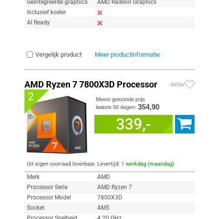
Geïntegreerde graphics
AMD Radeon Graphics
Inclusief koeler
AI Ready
Vergelijk product
Meer productinformatie
AMD Ryzen 7 7800X3D Processor
4459x
2
Meest getoonde prijs
354,90
laatste 90 dagen:
339,-
Uit eigen voorraad leverbaar. Levertijd:
1 werkdag (maandag)
Merk
AMD
Processor Serie
AMD Ryzen 7
Processor Model
7800X3D
Socket
AM5
Processor Snelheid
4.20 GHz