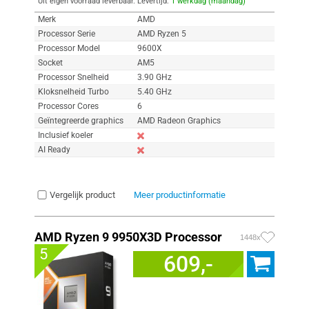
Uit eigen voorraad leverbaar. Levertijd:
1 werkdag (maandag)
Merk
AMD
Processor Serie
AMD Ryzen 5
Processor Model
9600X
Socket
AM5
Processor Snelheid
3.90 GHz
Kloksnelheid Turbo
5.40 GHz
Processor Cores
6
Geïntegreerde graphics
AMD Radeon Graphics
Inclusief koeler
AI Ready
Vergelijk product
Meer productinformatie
AMD Ryzen 9 9950X3D Processor
1448x
5
609,-