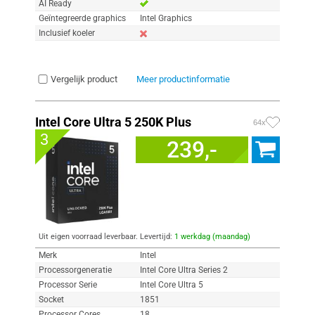
AI Ready
Geïntegreerde graphics
Intel Graphics
Inclusief koeler
Vergelijk product
Meer productinformatie
Intel Core Ultra 5 250K Plus
64x
3
239,-
Uit eigen voorraad leverbaar. Levertijd:
1 werkdag (maandag)
Merk
Intel
Processorgeneratie
Intel Core Ultra Series 2
Processor Serie
Intel Core Ultra 5
Socket
1851
Processor Cores
18