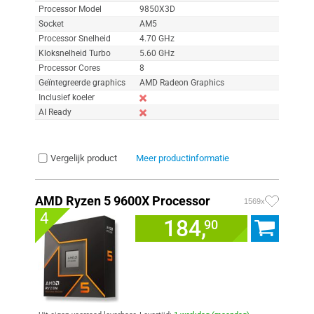
Processor Model
9850X3D
Socket
AM5
Processor Snelheid
4.70 GHz
Kloksnelheid Turbo
5.60 GHz
Processor Cores
8
Geïntegreerde graphics
AMD Radeon Graphics
Inclusief koeler
AI Ready
Vergelijk product
Meer productinformatie
AMD Ryzen 5 9600X Processor
1569x
4
184,
90