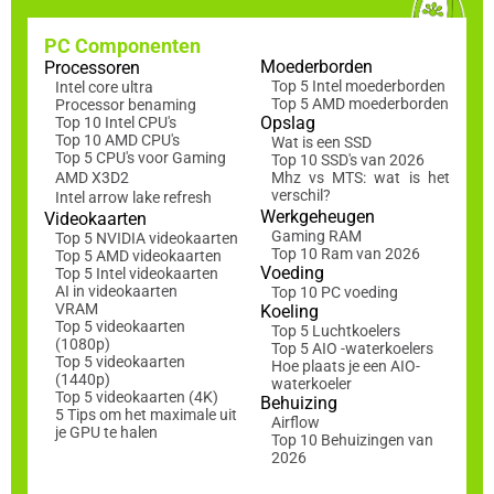
PC Componenten
Moederborden
Processoren
Top 5 Intel moederborden
Intel core ultra
Top 5 AMD moederborden
Processor benaming
Opslag
Top 10 Intel CPU's
Top 10 AMD CPU's
Wat is een SSD
Top 5 CPU's voor Gaming
Top 10 SSD's van 2026
AMD X3D2
Mhz vs MTS: wat is het
verschil?
Intel arrow lake refresh
Werkgeheugen
Videokaarten
Gaming RAM
Top 5 NVIDIA videokaarten
Top 10 Ram van 2026
Top 5 AMD videokaarten
Voeding
Top 5 Intel videokaarten
AI in videokaarten
Top 10 PC voeding
VRAM
Koeling
Top 5 videokaarten
Top 5 Luchtkoelers
(1080p)
Top 5 AIO -waterkoelers
Top 5 videokaarten
Hoe plaats je een AIO-
(1440p)
waterkoeler
Top 5 videokaarten (4K)
Behuizing
5 Tips om het maximale uit
Airflow
je GPU te halen
Top 10 Behuizingen van
2026