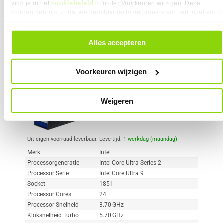
cookiebeleid
vind je in het
of onder Voorkeuren wijzigen. Deze
worden gebruikt zodat we gerichter reclamebanners kunnen inzetten op
andere websites. In onze cookievoorkeuren vind je een overzicht van
Vergelijk product
Meer productinformatie
alle cookies. Je kunt je gegeven toestemming altijd intrekken, dit doe je
door in de footer van onze website te klikken op ‘Cookievoorkeuren’
Alles accepteren
onder het kopje ‘Mijn gegevens’.
Intel Core Ultra 9 285K
416x
2
Voorkeuren wijzigen
569,-
Weigeren
Uit eigen voorraad leverbaar. Levertijd:
1 werkdag (maandag)
Merk
Intel
Processorgeneratie
Intel Core Ultra Series 2
Processor Serie
Intel Core Ultra 9
Socket
1851
Processor Cores
24
Processor Snelheid
3.70 GHz
Kloksnelheid Turbo
5.70 GHz