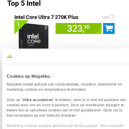
Top 5 Intel
Intel Core Ultra 7 270K Plus
144x
1
323,
90
Uit eigen voorraad leverbaar. Levertijd:
1 werkdag (maandag)
Merk
Intel
Cookies op Megekko.
Processorgeneratie
Intel Core Ultra Series 2
Processor Serie
Intel Core Ultra 7
Megekko maakt gebruik van noodzakelijke, voorkeur, statistische en
marketing cookies en vergelijkbare technieken.
Socket
1851
Processor Cores
24
Door op "
Alles accepteren
" te klikken, stem je in met het plaatsen van
Processor Snelheid
3.70 GHz
cookies door ons en onze 9 partners. Door op voorkeuren wijzigen te
Kloksnelheid Turbo
5.50 GHz
kikken kun je specifieke cookies wel of niet goedkeuren. Deze sla je
AI Ready
dan vervolgens op met Selectie toestaan.
Geïntegreerde graphics
Intel Graphics
Marketing cookies worden gedeeld met derde partijen. Een overzicht
Inclusief koeler