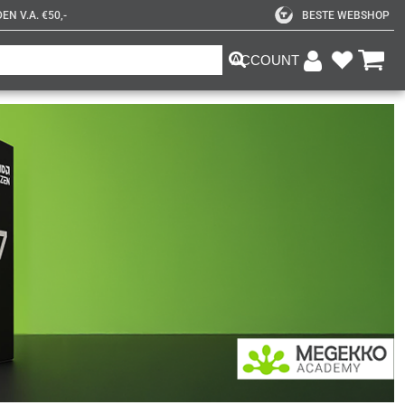
N V.A. €50,-
BESTE WEBSHOP
ACCOUNT