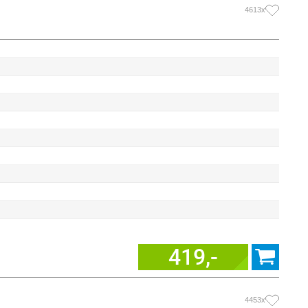
4613x
419,-
4453x