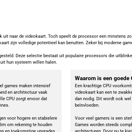
k uit naar de videokaart. Toch speelt de processor een minstens z
okaart zijn volledige potentieel kan benutten. Zeker bij moderne gam
ld. Deze selectie bestaat uit populaire processors die uitblinken
uit hun systeem willen halen.
Waarom is een goede 
eel games maken intensief 
Een krachtige CPU voorkomt 
eid en architectuur vaak 
videokaart kan een te zwakke 
le CPU zorgt ervoor dat 
dan nodig. Dit wordt ook we
ènes.
beïnvloeden.
en voor hogere en stabielere 
Voor veel gamers is een ste
slim om rekening te houden 
Games worden steeds comple
gen en toekomstige upgrades 
architecturen. Door nu te ki