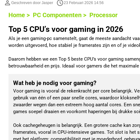
Geschreven door Jasper
23 Februari 2026 14:56
Home >
PC Componenten >
Processor
Top 5 CPU’s voor gaming in 2026
Als je een gaming-pc samenstelt, gaat de meeste aandacht vaa
worden uitgevoerd, hoe stabiel je framerates zijn en of je vide
Daarom hebben we een Top 5 beste CPU’s voor gaming samengeste
betrouwbaarheid en prijs. Ideaal voor gamers die het maximale 
Wat heb je nodig voor gaming?
Voor gaming is vooral de rekenkracht per core belangrijk. V
gebruik van één of een paar snelle cores, waardoor kloksnelh
zwaarder wegen dan een extreem hoog aantal cores. Een snel
games soepel draaien en voorkomt haperingen bij drukke sc
Ook cachegeheugen is belangrijk. Een grotere cache kan zorg
framerates, vooral in CPU-intensieve games. Tot slot is het 
met het platform: compatibiliteit met je moederbord, geheu