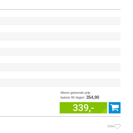
Meest getoonde prijs
354,90
laatste 90 dagen:
339,-
599x