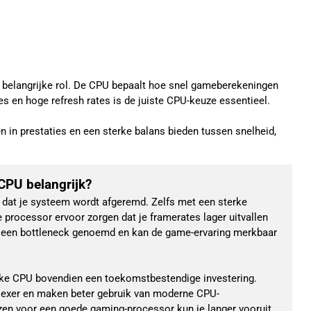
o belangrijke rol. De CPU bepaalt hoe snel gameberekeningen
es en hoge refresh rates is de juiste CPU-keuze essentieel.
 in prestaties en een sterke balans bieden tussen snelheid,
CPU belangrijk?
dat je systeem wordt afgeremd. Zelfs met een sterke 
processor ervoor zorgen dat je framerates lager uitvallen 
l een bottleneck genoemd en kan de game-ervaring merkbaar 
rke CPU bovendien een toekomstbestendige investering. 
xer en maken beter gebruik van moderne CPU-
ezen voor een goede gaming-processor kun je langer vooruit 