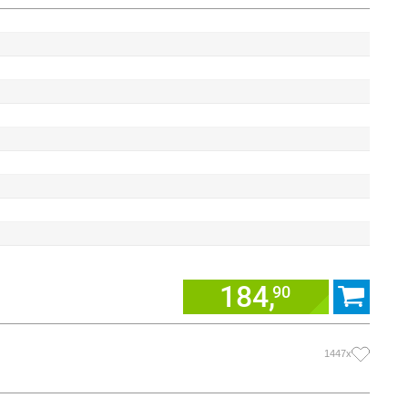
184,
90
1447x