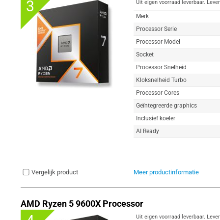
3
Uit eigen voorraad leverbaar. Lever
Merk
Processor Serie
Processor Model
Socket
Processor Snelheid
Kloksnelheid Turbo
Processor Cores
Geïntegreerde graphics
Inclusief koeler
AI Ready
Vergelijk product
Meer productinformatie
AMD Ryzen 5 9600X Processor
Uit eigen voorraad leverbaar. Lever