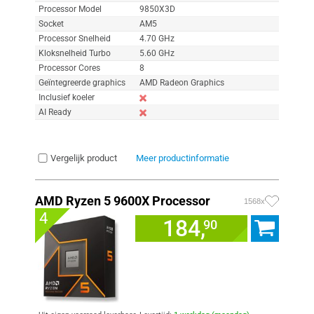
Processor Model
9850X3D
Socket
AM5
Processor Snelheid
4.70 GHz
Kloksnelheid Turbo
5.60 GHz
Processor Cores
8
Geïntegreerde graphics
AMD Radeon Graphics
Inclusief koeler
AI Ready
Vergelijk product
Meer productinformatie
AMD Ryzen 5 9600X Processor
1568x
4
184,
90