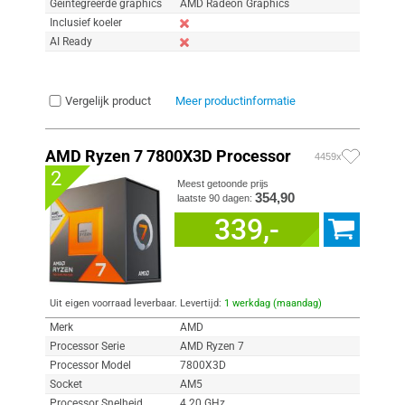
Geïntegreerde graphics
AMD Radeon Graphics
Inclusief koeler
AI Ready
Vergelijk product
Meer productinformatie
AMD Ryzen 7 7800X3D Processor
4459x
2
Meest getoonde prijs
354,90
laatste 90 dagen:
339,-
Uit eigen voorraad leverbaar. Levertijd:
1 werkdag (maandag)
Merk
AMD
Processor Serie
AMD Ryzen 7
Processor Model
7800X3D
Socket
AM5
Processor Snelheid
4.20 GHz