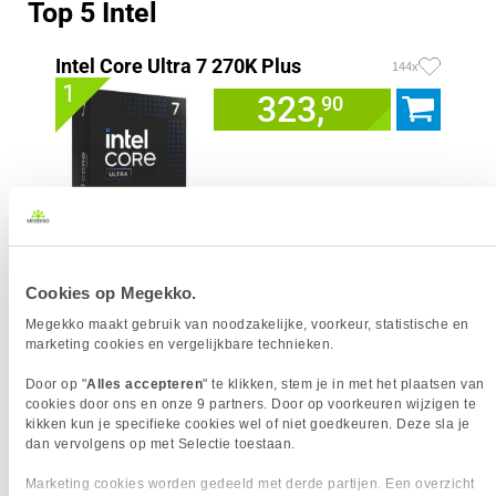
Top 5 Intel
Intel Core Ultra 7 270K Plus
144x
1
323,
90
Uit eigen voorraad leverbaar. Levertijd:
1 werkdag (maandag)
Merk
Intel
Cookies op Megekko.
Processorgeneratie
Intel Core Ultra Series 2
Processor Serie
Intel Core Ultra 7
Megekko maakt gebruik van noodzakelijke, voorkeur, statistische en
marketing cookies en vergelijkbare technieken.
Socket
1851
Processor Cores
24
Door op "
Alles accepteren
" te klikken, stem je in met het plaatsen van
Processor Snelheid
3.70 GHz
cookies door ons en onze 9 partners. Door op voorkeuren wijzigen te
Kloksnelheid Turbo
5.50 GHz
kikken kun je specifieke cookies wel of niet goedkeuren. Deze sla je
AI Ready
dan vervolgens op met Selectie toestaan.
Geïntegreerde graphics
Intel Graphics
Marketing cookies worden gedeeld met derde partijen. Een overzicht
Inclusief koeler