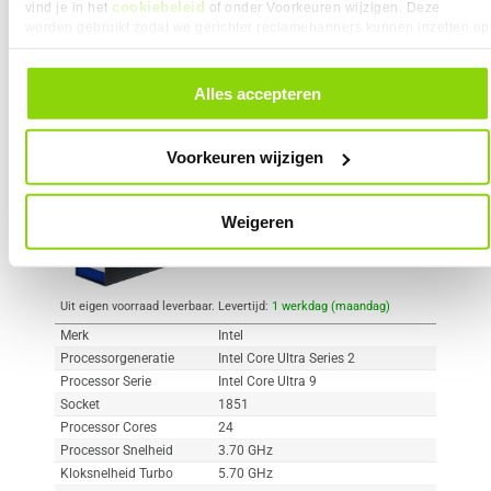
cookiebeleid
vind je in het
of onder Voorkeuren wijzigen. Deze
worden gebruikt zodat we gerichter reclamebanners kunnen inzetten op
andere websites. In onze cookievoorkeuren vind je een overzicht van
Vergelijk product
Meer productinformatie
alle cookies. Je kunt je gegeven toestemming altijd intrekken, dit doe je
door in de footer van onze website te klikken op ‘Cookievoorkeuren’
Alles accepteren
onder het kopje ‘Mijn gegevens’.
Intel Core Ultra 9 285K
416x
2
Voorkeuren wijzigen
569,-
Weigeren
Uit eigen voorraad leverbaar. Levertijd:
1 werkdag (maandag)
Merk
Intel
Processorgeneratie
Intel Core Ultra Series 2
Processor Serie
Intel Core Ultra 9
Socket
1851
Processor Cores
24
Processor Snelheid
3.70 GHz
Kloksnelheid Turbo
5.70 GHz