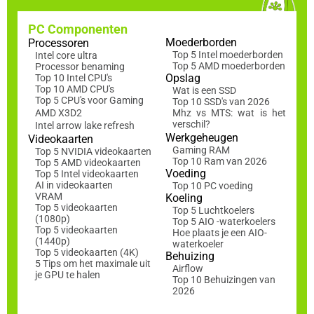
PC Componenten
Moederborden
Processoren
Top 5 Intel moederborden
Intel core ultra
Top 5 AMD moederborden
Processor benaming
Opslag
Top 10 Intel CPU's
Top 10 AMD CPU's
Wat is een SSD
Top 5 CPU's voor Gaming
Top 10 SSD's van 2026
AMD X3D2
Mhz vs MTS: wat is het
verschil?
Intel arrow lake refresh
Werkgeheugen
Videokaarten
Gaming RAM
Top 5 NVIDIA videokaarten
Top 10 Ram van 2026
Top 5 AMD videokaarten
Voeding
Top 5 Intel videokaarten
AI in videokaarten
Top 10 PC voeding
VRAM
Koeling
Top 5 videokaarten
Top 5 Luchtkoelers
(1080p)
Top 5 AIO -waterkoelers
Top 5 videokaarten
Hoe plaats je een AIO-
(1440p)
waterkoeler
Top 5 videokaarten (4K)
Behuizing
5 Tips om het maximale uit
Airflow
je GPU te halen
Top 10 Behuizingen van
2026