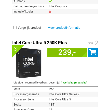
AI Ready
Geïntegreerde graphics
Intel Graphics
Inclusief koeler
Vergelijk product
Meer productinformatie
Intel Core Ultra 5 250K Plus
64x
3
239,-
Uit eigen voorraad leverbaar. Levertijd:
1 werkdag (maandag)
Merk
Intel
Processorgeneratie
Intel Core Ultra Series 2
Processor Serie
Intel Core Ultra 5
Socket
1851
Processor Cores
18