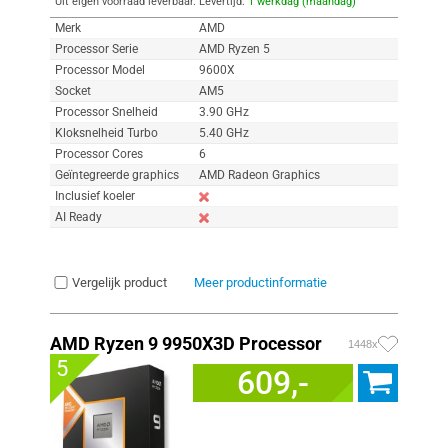
Uit eigen voorraad leverbaar. Levertijd:
1 werkdag (maandag)
Merk
AMD
Processor Serie
AMD Ryzen 5
Processor Model
9600X
Socket
AM5
Processor Snelheid
3.90 GHz
Kloksnelheid Turbo
5.40 GHz
Processor Cores
6
Geïntegreerde graphics
AMD Radeon Graphics
Inclusief koeler
AI Ready
Vergelijk product
Meer productinformatie
AMD Ryzen 9 9950X3D Processor
1448x
5
609,-