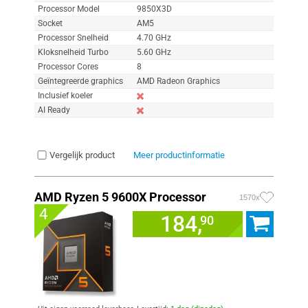
Processor Model
9850X3D
Socket
AM5
Processor Snelheid
4.70 GHz
Kloksnelheid Turbo
5.60 GHz
Processor Cores
8
Geïntegreerde graphics
AMD Radeon Graphics
Inclusief koeler
AI Ready
Vergelijk product
Meer productinformatie
AMD Ryzen 5 9600X Processor
1570x
4
184,
90