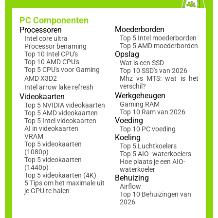
PC Componenten
Moederborden
Processoren
Top 5 Intel moederborden
Intel core ultra
Top 5 AMD moederborden
Processor benaming
Opslag
Top 10 Intel CPU's
Top 10 AMD CPU's
Wat is een SSD
Top 5 CPU's voor Gaming
Top 10 SSD's van 2026
AMD X3D2
Mhz vs MTS: wat is het
verschil?
Intel arrow lake refresh
Werkgeheugen
Videokaarten
Gaming RAM
Top 5 NVIDIA videokaarten
Top 10 Ram van 2026
Top 5 AMD videokaarten
Voeding
Top 5 Intel videokaarten
AI in videokaarten
Top 10 PC voeding
VRAM
Koeling
Top 5 videokaarten
Top 5 Luchtkoelers
(1080p)
Top 5 AIO -waterkoelers
Top 5 videokaarten
Hoe plaats je een AIO-
(1440p)
waterkoeler
Top 5 videokaarten (4K)
Behuizing
5 Tips om het maximale uit
Airflow
je GPU te halen
Top 10 Behuizingen van
2026