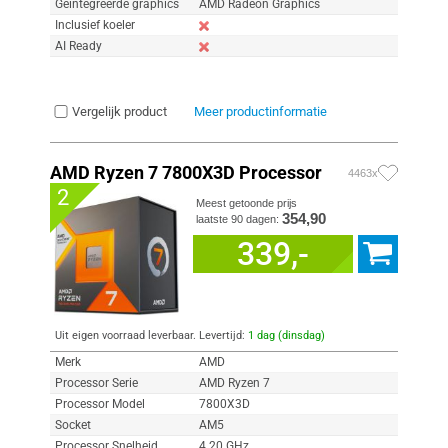
Geïntegreerde graphics
AMD Radeon Graphics
Inclusief koeler
AI Ready
Vergelijk product
Meer productinformatie
AMD Ryzen 7 7800X3D Processor
4463x
2
Meest getoonde prijs
354,90
laatste 90 dagen:
339,-
Uit eigen voorraad leverbaar. Levertijd:
1 dag (dinsdag)
Merk
AMD
Processor Serie
AMD Ryzen 7
Processor Model
7800X3D
Socket
AM5
Processor Snelheid
4.20 GHz