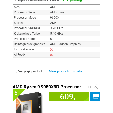
Uit eigen voorraad leverbaar. Levertijd:
1 dag (dinsdag)
Merk
AMD
Processor Serie
AMD Ryzen 5
Processor Model
9600X
Socket
AM5
Processor Snelheid
3.90 GHz
Kloksnelheid Turbo
5.40 GHz
Processor Cores
6
Geïntegreerde graphics
AMD Radeon Graphics
Inclusief koeler
AI Ready
Vergelijk product
Meer productinformatie
AMD Ryzen 9 9950X3D Processor
1451x
5
609,-