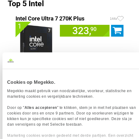
Top 5 Intel
Intel Core Ultra 7 270K Plus
144x
1
323,
90
Uit eigen voorraad leverbaar. Levertijd:
1 dag (dinsdag)
Merk
Intel
Cookies op Megekko.
Processorgeneratie
Intel Core Ultra Series 2
Processor Serie
Intel Core Ultra 7
Megekko maakt gebruik van noodzakelijke, voorkeur, statistische en
marketing cookies en vergelijkbare technieken.
Socket
1851
Processor Cores
24
Door op "
Alles accepteren
" te klikken, stem je in met het plaatsen van
Processor Snelheid
3.70 GHz
cookies door ons en onze 9 partners. Door op voorkeuren wijzigen te
Kloksnelheid Turbo
5.50 GHz
kikken kun je specifieke cookies wel of niet goedkeuren. Deze sla je
AI Ready
dan vervolgens op met Selectie toestaan.
Geïntegreerde graphics
Intel Graphics
Marketing cookies worden gedeeld met derde partijen. Een overzicht
Inclusief koeler