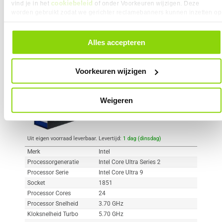
cookiebeleid
vind je in het
of onder Voorkeuren wijzigen. Deze
worden gebruikt zodat we gerichter reclamebanners kunnen inzetten op
andere websites. In onze cookievoorkeuren vind je een overzicht van
Vergelijk product
Meer productinformatie
alle cookies. Je kunt je gegeven toestemming altijd intrekken, dit doe je
door in de footer van onze website te klikken op ‘Cookievoorkeuren’
Alles accepteren
onder het kopje ‘Mijn gegevens’.
Intel Core Ultra 9 285K
417x
2
Voorkeuren wijzigen
569,-
Weigeren
Uit eigen voorraad leverbaar. Levertijd:
1 dag (dinsdag)
Merk
Intel
Processorgeneratie
Intel Core Ultra Series 2
Processor Serie
Intel Core Ultra 9
Socket
1851
Processor Cores
24
Processor Snelheid
3.70 GHz
Kloksnelheid Turbo
5.70 GHz