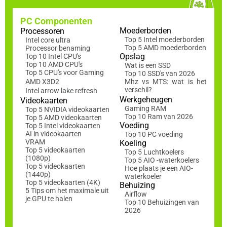
PC Componenten
Moederborden
Processoren
Top 5 Intel moederborden
Intel core ultra
Top 5 AMD moederborden
Processor benaming
Opslag
Top 10 Intel CPU's
Top 10 AMD CPU's
Wat is een SSD
Top 5 CPU's voor Gaming
Top 10 SSD's van 2026
AMD X3D2
Mhz vs MTS: wat is het
verschil?
Intel arrow lake refresh
Werkgeheugen
Videokaarten
Gaming RAM
Top 5 NVIDIA videokaarten
Top 10 Ram van 2026
Top 5 AMD videokaarten
Voeding
Top 5 Intel videokaarten
AI in videokaarten
Top 10 PC voeding
VRAM
Koeling
Top 5 videokaarten
Top 5 Luchtkoelers
(1080p)
Top 5 AIO -waterkoelers
Top 5 videokaarten
Hoe plaats je een AIO-
(1440p)
waterkoeler
Top 5 videokaarten (4K)
Behuizing
5 Tips om het maximale uit
Airflow
je GPU te halen
Top 10 Behuizingen van
2026