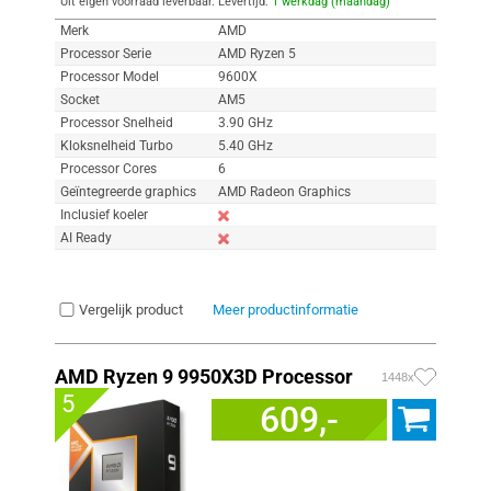
Uit eigen voorraad leverbaar. Levertijd:
1 werkdag (maandag)
Merk
AMD
Processor Serie
AMD Ryzen 5
Processor Model
9600X
Socket
AM5
Processor Snelheid
3.90 GHz
Kloksnelheid Turbo
5.40 GHz
Processor Cores
6
Geïntegreerde graphics
AMD Radeon Graphics
Inclusief koeler
AI Ready
Vergelijk product
Meer productinformatie
AMD Ryzen 9 9950X3D Processor
1448x
5
609,-