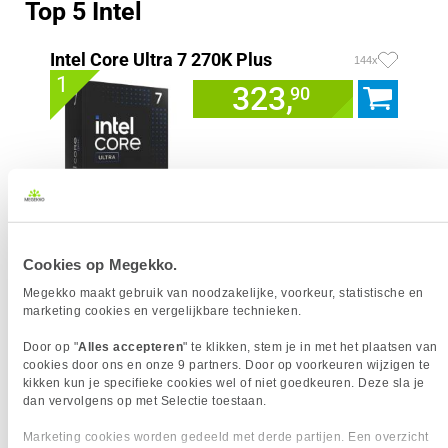
Top 5 Intel
Intel Core Ultra 7 270K Plus
144x
1
323,
90
Uit eigen voorraad leverbaar. Levertijd:
1 werkdag (maandag)
Merk
Intel
Cookies op Megekko.
Processorgeneratie
Intel Core Ultra Series 2
Processor Serie
Intel Core Ultra 7
Megekko maakt gebruik van noodzakelijke, voorkeur, statistische en
marketing cookies en vergelijkbare technieken.
Socket
1851
Processor Cores
24
Door op "
Alles accepteren
" te klikken, stem je in met het plaatsen van
Processor Snelheid
3.70 GHz
cookies door ons en onze 9 partners. Door op voorkeuren wijzigen te
Kloksnelheid Turbo
5.50 GHz
kikken kun je specifieke cookies wel of niet goedkeuren. Deze sla je
AI Ready
dan vervolgens op met Selectie toestaan.
Geïntegreerde graphics
Intel Graphics
Marketing cookies worden gedeeld met derde partijen. Een overzicht
Inclusief koeler