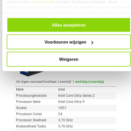
cookiebeleid
vind je in het
of onder Voorkeuren wijzigen. Deze
worden gebruikt zodat we gerichter reclamebanners kunnen inzetten op
andere websites. In onze cookievoorkeuren vind je een overzicht van
Vergelijk product
Meer productinformatie
alle cookies. Je kunt je gegeven toestemming altijd intrekken, dit doe je
door in de footer van onze website te klikken op ‘Cookievoorkeuren’
Alles accepteren
onder het kopje ‘Mijn gegevens’.
Intel Core Ultra 9 285K
416x
2
Voorkeuren wijzigen
569,-
Weigeren
Uit eigen voorraad leverbaar. Levertijd:
1 werkdag (maandag)
Merk
Intel
Processorgeneratie
Intel Core Ultra Series 2
Processor Serie
Intel Core Ultra 9
Socket
1851
Processor Cores
24
Processor Snelheid
3.70 GHz
Kloksnelheid Turbo
5.70 GHz