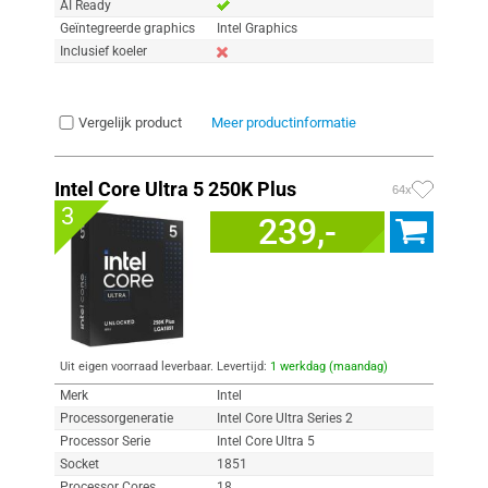
AI Ready
Geïntegreerde graphics
Intel Graphics
Inclusief koeler
Vergelijk product
Meer productinformatie
Intel Core Ultra 5 250K Plus
64x
3
239,-
Uit eigen voorraad leverbaar. Levertijd:
1 werkdag (maandag)
Merk
Intel
Processorgeneratie
Intel Core Ultra Series 2
Processor Serie
Intel Core Ultra 5
Socket
1851
Processor Cores
18