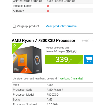
Geïntegreerde graphics
AMD Radeon Graphics
Inclusief koeler
AI Ready
Vergelijk product
Meer productinformatie
AMD Ryzen 7 7800X3D Processor
4461x
2
Meest getoonde prijs
354,90
laatste 90 dagen:
339,-
Uit eigen voorraad leverbaar. Levertijd:
1 werkdag (maandag)
Merk
AMD
Processor Serie
AMD Ryzen 7
Processor Model
7800X3D
Socket
AM5
Processor Snelheid
4.20 GHz