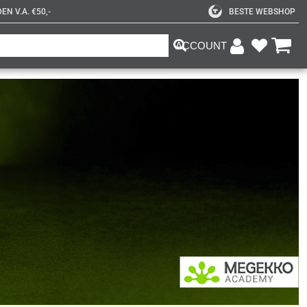
N V.A. €50,-
BESTE WEBSHOP
ACCOUNT