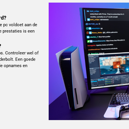
rd?
je pc voldoet aan de
 prestaties is een
?
ps. Controleer wel of
nderbolt. Een goede
nde opnames en