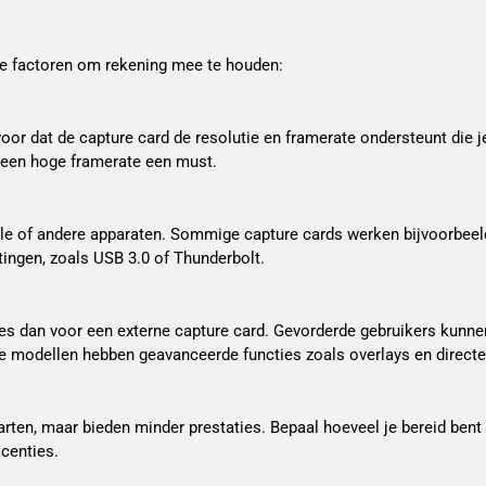
ijke factoren om rekening mee te houden:
voor dat de capture card de resolutie en framerate ondersteunt die 
t een hoge framerate een must.
sole of andere apparaten. Sommige capture cards werken bijvoorbee
tingen, zoals USB 3.0 of Thunderbolt.
ies dan voor een externe capture card. Gevorderde gebruikers kunnen
ge modellen hebben geavanceerde functies zoals overlays en directe
ten, maar bieden minder prestaties. Bepaal hoeveel je bereid bent t
icenties.