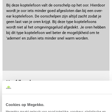
Bij deze koptelefoon valt de oorschelp op het oor. Hierdoor
wordt je oor iets minder goed afgesloten dan bij een over-
ear koptelefoon. De oorschelpen zijn altijd zacht zodat je
geen last van je oren krijgt. Bij deze type koptelefoons
wordt niet al het omgevingsgeluid afgedekt. Je oren hebben
bij dit type koptelefoon wel beter de mogelijkheid om te
'ademen' en zullen iets minder snel warm worden.
Hoofdband
Er zijn twee verschillende hoofdbanden die je tegenkomt,
een vaste hoofdband en een hoofdband met een
elastisch stuk erin. Het elastische gedeelte vormt mee
Cookies op Megekko.
met je hoofd wat het draaggemak bevordert, zeker bij
Megekko maakt gebruik van noodzakelijke, voorkeur, statistische en