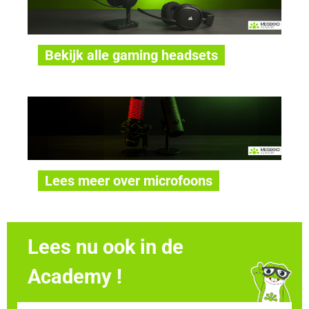
Bekijk alle gaming headsets
Lees meer over microfoons
Lees nu ook in de
Academy !