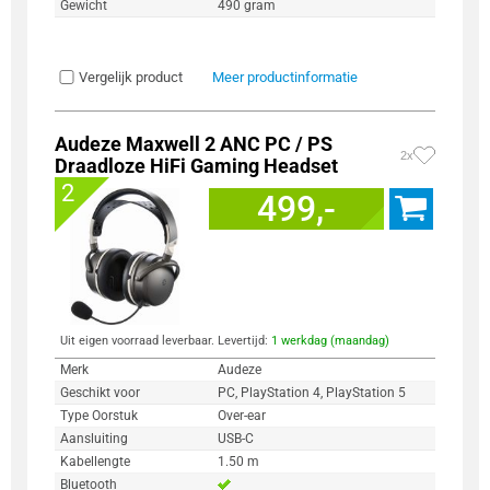
Gewicht
490 gram
Vergelijk product
Meer productinformatie
Audeze Maxwell 2 ANC PC / PS
2x
Draadloze HiFi Gaming Headset
2
499,-
Uit eigen voorraad leverbaar. Levertijd:
1 werkdag (maandag)
Merk
Audeze
Geschikt voor
PC, PlayStation 4, PlayStation 5
Type Oorstuk
Over-ear
Aansluiting
USB-C
Kabellengte
1.50 m
Bluetooth