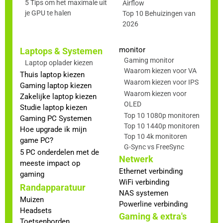
5 Tips om het maximale uit
Airflow
je GPU te halen
Top 10 Behuizingen van
2026
monitor
Laptops & Systemen
Gaming monitor
Laptop oplader kiezen
Waarom kiezen voor VA
Thuis laptop kiezen
Waarom kiezen voor IPS
Gaming laptop kiezen
Waarom kiezen voor
Zakelijke laptop kiezen
OLED
Studie laptop kiezen
Top 10 1080p monitoren
Gaming PC Systemen
Top 10 1440p monitoren
Hoe upgrade ik mijn
Top 10 4k monitoren
game PC?
G-Sync vs FreeSync
5 PC onderdelen met de
Netwerk
meeste impact op
Ethernet verbinding
gaming
WiFi verbinding
Randapparatuur
NAS systemen
Muizen
Powerline verbinding
Headsets
Gaming & extra's
Toetsenborden