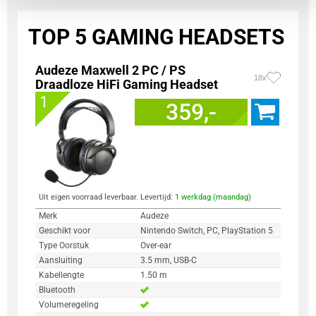
TOP 5 GAMING HEADSETS
Audeze Maxwell 2 PC / PS
18x
Draadloze HiFi Gaming Headset
1
359,-
Uit eigen voorraad leverbaar. Levertijd:
1 werkdag (maandag)
Merk
Audeze
Geschikt voor
Nintendo Switch, PC, PlayStation 5
Type Oorstuk
Over-ear
Aansluiting
3.5 mm, USB-C
Kabellengte
1.50 m
Bluetooth
Volumeregeling