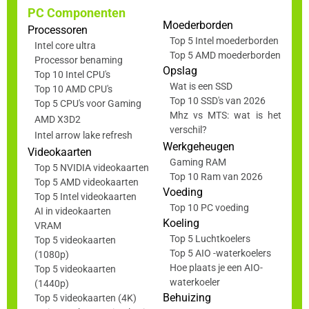
PC Componenten
Moederborden
Processoren
Top 5 Intel moederborden
Intel core ultra
Top 5 AMD moederborden
Processor benaming
Opslag
Top 10 Intel CPU's
Wat is een SSD
Top 10 AMD CPU's
Top 10 SSD's van 2026
Top 5 CPU's voor Gaming
Mhz vs MTS: wat is het
AMD X3D2
verschil?
Intel arrow lake refresh
Werkgeheugen
Videokaarten
Gaming RAM
Top 5 NVIDIA videokaarten
Top 10 Ram van 2026
Top 5 AMD videokaarten
Voeding
Top 5 Intel videokaarten
Top 10 PC voeding
AI in videokaarten
Koeling
VRAM
Top 5 Luchtkoelers
Top 5 videokaarten
Top 5 AIO -waterkoelers
(1080p)
Hoe plaats je een AIO-
Top 5 videokaarten
waterkoeler
(1440p)
Behuizing
Top 5 videokaarten (4K)