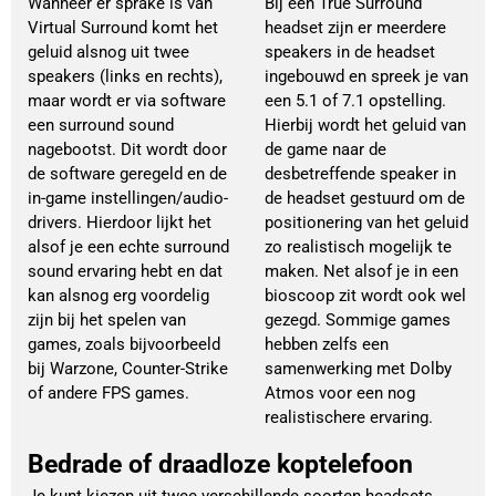
Wanneer er sprake is van
Bij een True Surround
Virtual Surround komt het
headset zijn er meerdere
geluid alsnog uit twee
speakers in de headset
speakers (links en rechts),
ingebouwd en spreek je van
maar wordt er via software
een 5.1 of 7.1 opstelling.
een surround sound
Hierbij wordt het geluid van
nagebootst. Dit wordt door
de game naar de
de software geregeld en de
desbetreffende speaker in
in-game instellingen/audio-
de headset gestuurd om de
drivers. Hierdoor lijkt het
positionering van het geluid
alsof je een echte surround
zo realistisch mogelijk te
sound ervaring hebt en dat
maken. Net alsof je in een
kan alsnog erg voordelig
bioscoop zit wordt ook wel
zijn bij het spelen van
gezegd. Sommige games
games, zoals bijvoorbeeld
hebben zelfs een
bij Warzone, Counter-Strike
samenwerking met Dolby
of andere FPS games.
Atmos voor een nog
realistischere ervaring.
Bedrade of draadloze koptelefoon
Je kunt kiezen uit twee verschillende soorten headsets,