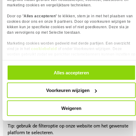
langdurig gebruik.
marketing cookies en vergelijkbare technieken.
Door op "
Alles accepteren
" te klikken, stem je in met het plaatsen van
cookies door ons en onze 9 partners. Door op voorkeuren wijzigen te
kikken kun je specifieke cookies wel of niet goedkeuren. Deze sla je
dan vervolgens op met Selectie toestaan.
Het platform
Marketing cookies worden gedeeld met derde partijen. Een overzicht
Game je op meerdere platforms en wil je een
cookiebeleid
vind je in het
of onder Voorkeuren wijzigen. Deze
multifunctionele gaming headset? Dan kan je ook kijken
worden gebruikt zodat we gerichter reclamebanners kunnen inzetten op
naar de functies van de gaming headset, sommige
andere websites. In onze cookievoorkeuren vind je een overzicht van
alle cookies. Je kunt je gegeven toestemming altijd intrekken, dit doe je
headsets ondersteunen namelijk meerdere platforms.
door in de footer van onze website te klikken op ‘Cookievoorkeuren’
Bekijk dit wel altijd goed, want niet elk platform heeft
Alles accepteren
onder het kopje ‘Mijn gegevens’.
dezelfde functies.
Voorkeuren wijzigen
Het kan voorkomen dat de pc-versie wel surroundgeluid
ondersteunt, maar als je de gaming headset bijvoorbeeld op
een Xbox wilt aansluiten, werkt dit mogelijk niet en heb je
Weigeren
alleen een stereogeluidsweergave.
Tip: gebruik de filteroptie op onze website om het gewenste
platform te selecteren.