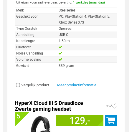
Uit eigen voorraad leverbaar. Levertijd:
1 werkdag (maandag)
Merk
Steelseries
Geschikt voor
PC, PlayStation 4, PlayStation 5,
Xbox Series X/S
Type Oorstuk
Open-ear
Aansluiting
USB-C
Kabellengte
1.50 m
Bluetooth
Noise Cancelling
Volumeregeling
Gewicht
339 gram
Vergelijk product
Meer productinformatie
HyperX Cloud III S Draadloze
35x
Zwarte gaming headset
5
129,-