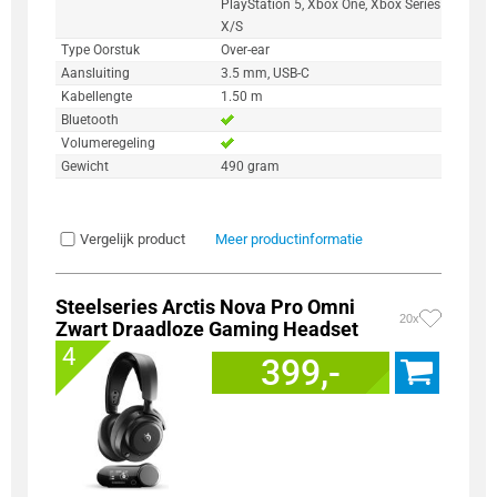
PlayStation 5, Xbox One, Xbox Series
X/S
Type Oorstuk
Over-ear
Aansluiting
3.5 mm, USB-C
Kabellengte
1.50 m
Bluetooth
Volumeregeling
Gewicht
490 gram
Vergelijk product
Meer productinformatie
Steelseries Arctis Nova Pro Omni
20x
Zwart Draadloze Gaming Headset
4
399,-