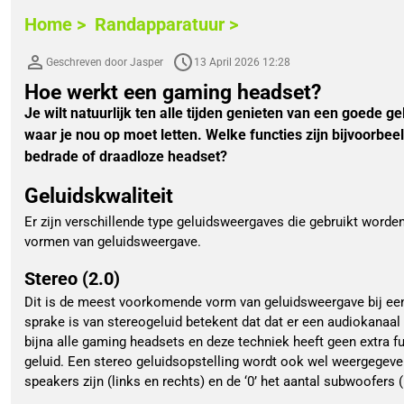
Home >
Randapparatuur >
Geschreven door Jasper
13 April 2026 12:28
Hoe werkt een gaming headset?
Je wilt natuurlijk ten alle tijden genieten van een goede 
waar je nou op moet letten. Welke functies zijn bijvoorb
bedrade of draadloze headset?
Geluidskwaliteit
Er zijn verschillende type geluidsweergaves die gebruikt worde
vormen van geluidsweergave.
Stereo (2.0)
Dit is de meest voorkomende vorm van geluidsweergave bij ee
sprake is van stereogeluid betekent dat dat er een audiokanaal lin
bijna alle gaming headsets en deze techniek heeft geen extra f
geluid. Een stereo geluidsopstelling wordt ook wel weergegeven 
speakers zijn (links en rechts) en de ‘0’ het aantal subwoofers (i