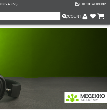
N V.A. €50,-
BESTE WEBSHOP
ACCOUNT