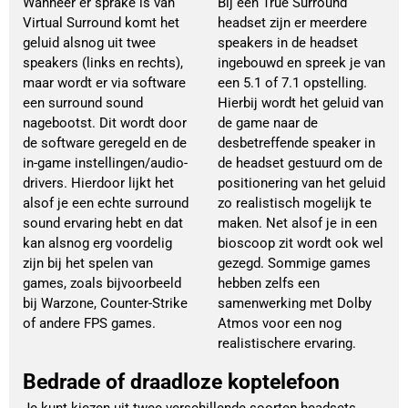
Wanneer er sprake is van
Bij een True Surround
Virtual Surround komt het
headset zijn er meerdere
geluid alsnog uit twee
speakers in de headset
speakers (links en rechts),
ingebouwd en spreek je van
maar wordt er via software
een 5.1 of 7.1 opstelling.
een surround sound
Hierbij wordt het geluid van
nagebootst. Dit wordt door
de game naar de
de software geregeld en de
desbetreffende speaker in
in-game instellingen/audio-
de headset gestuurd om de
drivers. Hierdoor lijkt het
positionering van het geluid
alsof je een echte surround
zo realistisch mogelijk te
sound ervaring hebt en dat
maken. Net alsof je in een
kan alsnog erg voordelig
bioscoop zit wordt ook wel
zijn bij het spelen van
gezegd. Sommige games
games, zoals bijvoorbeeld
hebben zelfs een
bij Warzone, Counter-Strike
samenwerking met Dolby
of andere FPS games.
Atmos voor een nog
realistischere ervaring.
Bedrade of draadloze koptelefoon
Je kunt kiezen uit twee verschillende soorten headsets,