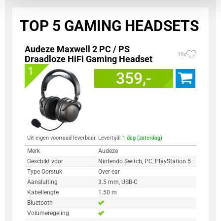
TOP 5 GAMING HEADSETS
Audeze Maxwell 2 PC / PS
18x
Draadloze HiFi Gaming Headset
1
359,-
Uit eigen voorraad leverbaar. Levertijd:
1 dag (zaterdag)
Merk
Audeze
Geschikt voor
Nintendo Switch, PC, PlayStation 5
Type Oorstuk
Over-ear
Aansluiting
3.5 mm, USB-C
Kabellengte
1.50 m
Bluetooth
Volumeregeling