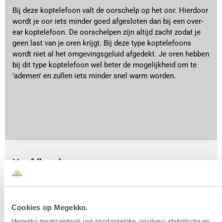
Bij deze koptelefoon valt de oorschelp op het oor. Hierdoor
wordt je oor iets minder goed afgesloten dan bij een over-
ear koptelefoon. De oorschelpen zijn altijd zacht zodat je
geen last van je oren krijgt. Bij deze type koptelefoons
wordt niet al het omgevingsgeluid afgedekt. Je oren hebben
bij dit type koptelefoon wel beter de mogelijkheid om te
'ademen' en zullen iets minder snel warm worden.
Hoofdband
Er zijn twee verschillende hoofdbanden die je tegenkomt,
een vaste hoofdband en een hoofdband met een
elastisch stuk erin. Het elastische gedeelte vormt mee
Cookies op Megekko.
met je hoofd wat het draaggemak bevordert, zeker bij
Megekko maakt gebruik van noodzakelijke, voorkeur, statistische en