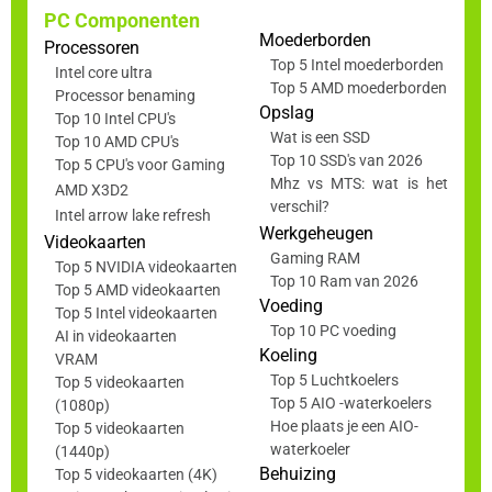
PC Componenten
Moederborden
Processoren
Top 5 Intel moederborden
Intel core ultra
Top 5 AMD moederborden
Processor benaming
Opslag
Top 10 Intel CPU's
Wat is een SSD
Top 10 AMD CPU's
Top 10 SSD's van 2026
Top 5 CPU's voor Gaming
Mhz vs MTS: wat is het
AMD X3D2
verschil?
Intel arrow lake refresh
Werkgeheugen
Videokaarten
Gaming RAM
Top 5 NVIDIA videokaarten
Top 10 Ram van 2026
Top 5 AMD videokaarten
Voeding
Top 5 Intel videokaarten
Top 10 PC voeding
AI in videokaarten
Koeling
VRAM
Top 5 Luchtkoelers
Top 5 videokaarten
Top 5 AIO -waterkoelers
(1080p)
Hoe plaats je een AIO-
Top 5 videokaarten
waterkoeler
(1440p)
Behuizing
Top 5 videokaarten (4K)