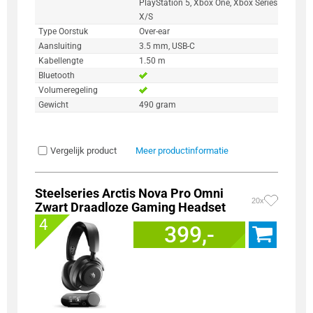
PlayStation 5, Xbox One, Xbox Series
X/S
Type Oorstuk
Over-ear
Aansluiting
3.5 mm, USB-C
Kabellengte
1.50 m
Bluetooth
Volumeregeling
Gewicht
490 gram
Vergelijk product
Meer productinformatie
Steelseries Arctis Nova Pro Omni
20x
Zwart Draadloze Gaming Headset
4
399,-