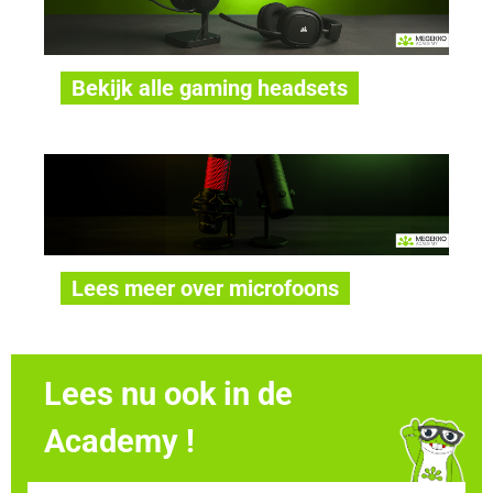
Bekijk alle gaming headsets
Lees meer over microfoons
Lees nu ook in de
Academy !