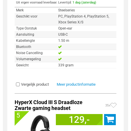
Uit eigen voorraad leverbaar. Levertijd:
1 dag (zaterdag)
Merk
Steelseries
Geschikt voor
PC, PlayStation 4, PlayStation 5,
Xbox Series X/S
Type Oorstuk
Open-ear
Aansluiting
USB-C
Kabellengte
1.50 m
Bluetooth
Noise Cancelling
Volumeregeling
Gewicht
339 gram
Vergelijk product
Meer productinformatie
HyperX Cloud III S Draadloze
35x
Zwarte gaming headset
5
129,-