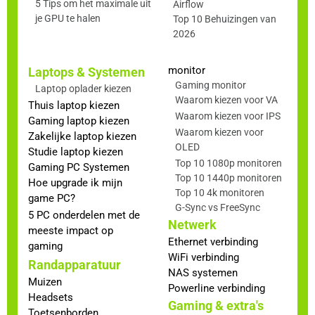
5 Tips om het maximale uit
Airflow
je GPU te halen
Top 10 Behuizingen van
2026
monitor
Laptops & Systemen
Gaming monitor
Laptop oplader kiezen
Waarom kiezen voor VA
Thuis laptop kiezen
Waarom kiezen voor IPS
Gaming laptop kiezen
Waarom kiezen voor
Zakelijke laptop kiezen
OLED
Studie laptop kiezen
Top 10 1080p monitoren
Gaming PC Systemen
Top 10 1440p monitoren
Hoe upgrade ik mijn
Top 10 4k monitoren
game PC?
G-Sync vs FreeSync
5 PC onderdelen met de
Netwerk
meeste impact op
Ethernet verbinding
gaming
WiFi verbinding
Randapparatuur
NAS systemen
Muizen
Powerline verbinding
Headsets
Gaming & extra's
Toetsenborden