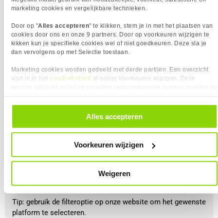
langdurig gebruik.
marketing cookies en vergelijkbare technieken.
Door op "
Alles accepteren
" te klikken, stem je in met het plaatsen van
cookies door ons en onze 9 partners. Door op voorkeuren wijzigen te
kikken kun je specifieke cookies wel of niet goedkeuren. Deze sla je
dan vervolgens op met Selectie toestaan.
Het platform
Marketing cookies worden gedeeld met derde partijen. Een overzicht
Game je op meerdere platforms en wil je een
cookiebeleid
vind je in het
of onder Voorkeuren wijzigen. Deze
multifunctionele gaming headset? Dan kan je ook kijken
worden gebruikt zodat we gerichter reclamebanners kunnen inzetten op
naar de functies van de gaming headset, sommige
andere websites. In onze cookievoorkeuren vind je een overzicht van
alle cookies. Je kunt je gegeven toestemming altijd intrekken, dit doe je
headsets ondersteunen namelijk meerdere platforms.
door in de footer van onze website te klikken op ‘Cookievoorkeuren’
Bekijk dit wel altijd goed, want niet elk platform heeft
Alles accepteren
onder het kopje ‘Mijn gegevens’.
dezelfde functies.
Voorkeuren wijzigen
Het kan voorkomen dat de pc-versie wel surroundgeluid
ondersteunt, maar als je de gaming headset bijvoorbeeld op
een Xbox wilt aansluiten, werkt dit mogelijk niet en heb je
Weigeren
alleen een stereogeluidsweergave.
Tip: gebruik de filteroptie op onze website om het gewenste
platform te selecteren.