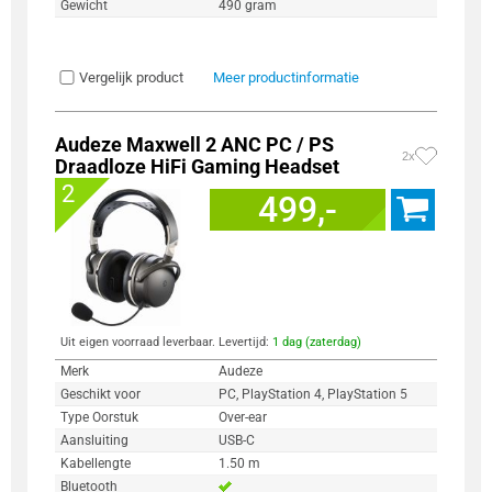
Gewicht
490 gram
Vergelijk product
Meer productinformatie
Audeze Maxwell 2 ANC PC / PS
2x
Draadloze HiFi Gaming Headset
2
499,-
Uit eigen voorraad leverbaar. Levertijd:
1 dag (zaterdag)
Merk
Audeze
Geschikt voor
PC, PlayStation 4, PlayStation 5
Type Oorstuk
Over-ear
Aansluiting
USB-C
Kabellengte
1.50 m
Bluetooth