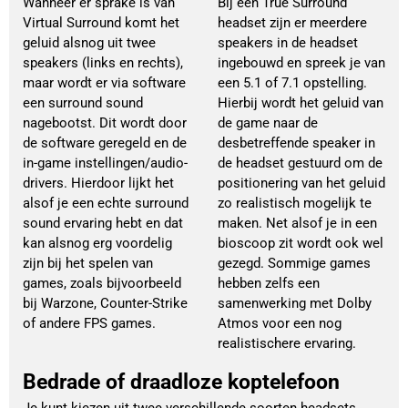
Wanneer er sprake is van
Bij een True Surround
Virtual Surround komt het
headset zijn er meerdere
geluid alsnog uit twee
speakers in de headset
speakers (links en rechts),
ingebouwd en spreek je van
maar wordt er via software
een 5.1 of 7.1 opstelling.
een surround sound
Hierbij wordt het geluid van
nagebootst. Dit wordt door
de game naar de
de software geregeld en de
desbetreffende speaker in
in-game instellingen/audio-
de headset gestuurd om de
drivers. Hierdoor lijkt het
positionering van het geluid
alsof je een echte surround
zo realistisch mogelijk te
sound ervaring hebt en dat
maken. Net alsof je in een
kan alsnog erg voordelig
bioscoop zit wordt ook wel
zijn bij het spelen van
gezegd. Sommige games
games, zoals bijvoorbeeld
hebben zelfs een
bij Warzone, Counter-Strike
samenwerking met Dolby
of andere FPS games.
Atmos voor een nog
realistischere ervaring.
Bedrade of draadloze koptelefoon
Je kunt kiezen uit twee verschillende soorten headsets,