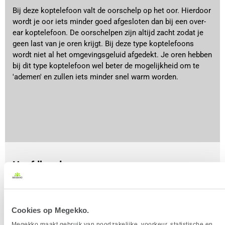
Bij deze koptelefoon valt de oorschelp op het oor. Hierdoor
wordt je oor iets minder goed afgesloten dan bij een over-
ear koptelefoon. De oorschelpen zijn altijd zacht zodat je
geen last van je oren krijgt. Bij deze type koptelefoons
wordt niet al het omgevingsgeluid afgedekt. Je oren hebben
bij dit type koptelefoon wel beter de mogelijkheid om te
'ademen' en zullen iets minder snel warm worden.
Hoofdband
Er zijn twee verschillende hoofdbanden die je tegenkomt,
een vaste hoofdband en een hoofdband met een
elastisch stuk erin. Het elastische gedeelte vormt mee
Cookies op Megekko.
met je hoofd wat het draaggemak bevordert, zeker bij
Megekko maakt gebruik van noodzakelijke, voorkeur, statistische en