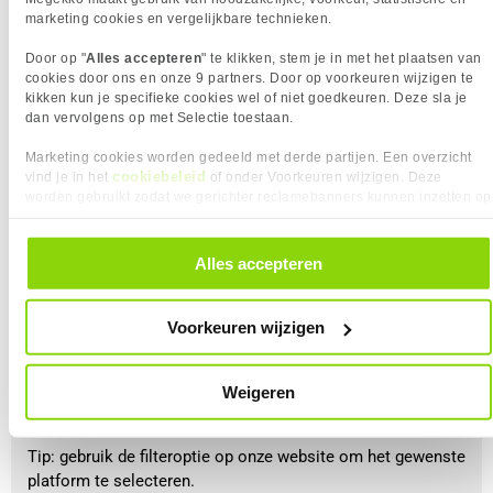
langdurig gebruik.
marketing cookies en vergelijkbare technieken.
Door op "
Alles accepteren
" te klikken, stem je in met het plaatsen van
cookies door ons en onze 9 partners. Door op voorkeuren wijzigen te
kikken kun je specifieke cookies wel of niet goedkeuren. Deze sla je
dan vervolgens op met Selectie toestaan.
Het platform
Marketing cookies worden gedeeld met derde partijen. Een overzicht
Game je op meerdere platforms en wil je een
cookiebeleid
vind je in het
of onder Voorkeuren wijzigen. Deze
multifunctionele gaming headset? Dan kan je ook kijken
worden gebruikt zodat we gerichter reclamebanners kunnen inzetten op
naar de functies van de gaming headset, sommige
andere websites. In onze cookievoorkeuren vind je een overzicht van
alle cookies. Je kunt je gegeven toestemming altijd intrekken, dit doe je
headsets ondersteunen namelijk meerdere platforms.
door in de footer van onze website te klikken op ‘Cookievoorkeuren’
Bekijk dit wel altijd goed, want niet elk platform heeft
Alles accepteren
onder het kopje ‘Mijn gegevens’.
dezelfde functies.
Voorkeuren wijzigen
Het kan voorkomen dat de pc-versie wel surroundgeluid
ondersteunt, maar als je de gaming headset bijvoorbeeld op
een Xbox wilt aansluiten, werkt dit mogelijk niet en heb je
Weigeren
alleen een stereogeluidsweergave.
Tip: gebruik de filteroptie op onze website om het gewenste
platform te selecteren.