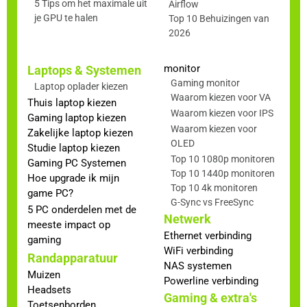
5 Tips om het maximale uit
Airflow
je GPU te halen
Top 10 Behuizingen van
2026
monitor
Laptops & Systemen
Gaming monitor
Laptop oplader kiezen
Waarom kiezen voor VA
Thuis laptop kiezen
Waarom kiezen voor IPS
Gaming laptop kiezen
Waarom kiezen voor
Zakelijke laptop kiezen
OLED
Studie laptop kiezen
Top 10 1080p monitoren
Gaming PC Systemen
Top 10 1440p monitoren
Hoe upgrade ik mijn
Top 10 4k monitoren
game PC?
G-Sync vs FreeSync
5 PC onderdelen met de
Netwerk
meeste impact op
Ethernet verbinding
gaming
WiFi verbinding
Randapparatuur
NAS systemen
Muizen
Powerline verbinding
Headsets
Gaming & extra's
Toetsenborden