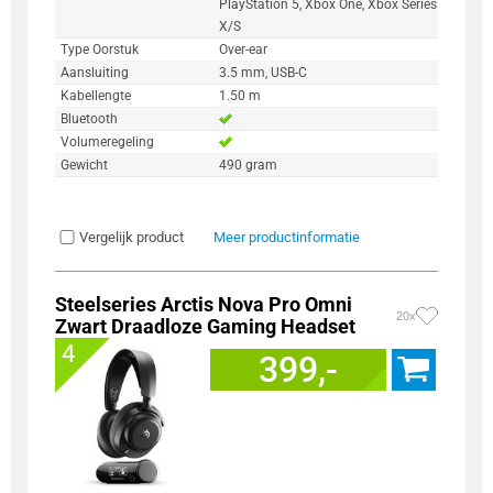
PlayStation 5, Xbox One, Xbox Series
X/S
Type Oorstuk
Over-ear
Aansluiting
3.5 mm, USB-C
Kabellengte
1.50 m
Bluetooth
Volumeregeling
Gewicht
490 gram
Vergelijk product
Meer productinformatie
Steelseries Arctis Nova Pro Omni
20x
Zwart Draadloze Gaming Headset
4
399,-