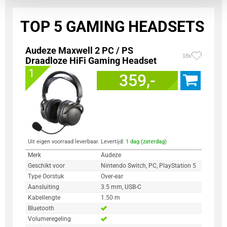
TOP 5 GAMING HEADSETS
Audeze Maxwell 2 PC / PS
18x
Draadloze HiFi Gaming Headset
1
359,-
Uit eigen voorraad leverbaar. Levertijd:
1 dag (zaterdag)
Merk
Audeze
Geschikt voor
Nintendo Switch, PC, PlayStation 5
Type Oorstuk
Over-ear
Aansluiting
3.5 mm, USB-C
Kabellengte
1.50 m
Bluetooth
Volumeregeling