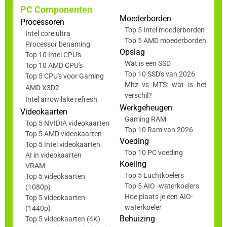
PC Componenten
Moederborden
Processoren
Top 5 Intel moederborden
Intel core ultra
Top 5 AMD moederborden
Processor benaming
Opslag
Top 10 Intel CPU's
Wat is een SSD
Top 10 AMD CPU's
Top 10 SSD's van 2026
Top 5 CPU's voor Gaming
Mhz vs MTS: wat is het
AMD X3D2
verschil?
Intel arrow lake refresh
Werkgeheugen
Videokaarten
Gaming RAM
Top 5 NVIDIA videokaarten
Top 10 Ram van 2026
Top 5 AMD videokaarten
Voeding
Top 5 Intel videokaarten
Top 10 PC voeding
AI in videokaarten
Koeling
VRAM
Top 5 Luchtkoelers
Top 5 videokaarten
Top 5 AIO -waterkoelers
(1080p)
Hoe plaats je een AIO-
Top 5 videokaarten
waterkoeler
(1440p)
Behuizing
Top 5 videokaarten (4K)