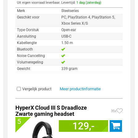
Uit eigen voorraad leverbaar. Levertijd:
1 dag (zaterdag)
Merk
Steelseries
Geschikt voor
PC, PlayStation 4, PlayStation 5,
Xbox Series X/S
Type Oorstuk
Open-ear
Aansluiting
USB-C
Kabellengte
1.50 m
Bluetooth
Noise Cancelling
Volumeregeling
Gewicht
339 gram
Vergelijk product
Meer productinformatie
HyperX Cloud III S Draadloze
35x
Zwarte gaming headset
5
129,-