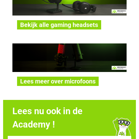
Bekijk alle gaming headsets
Lees meer over microfoons
Lees nu ook in de
Academy !