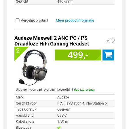
Gewicht
490 gram
Vergelijk product
Meer productinformatie
Audeze Maxwell 2 ANC PC / PS
2x
Draadloze HiFi Gaming Headset
2
499,-
Uit eigen voorraad leverbaar. Levertijd:
1 dag (zaterdag)
Merk
Audeze
Geschikt voor
PC, PlayStation 4, PlayStation 5
Type Oorstuk
Over-ear
Aansluiting
USB-C
Kabellengte
1.50 m
Bluetooth