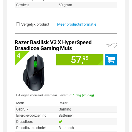
Gewicht
60 gram
Vergelijk product
Meer productinformatie
Razer Basilisk V3 X HyperSpeed
75x
Draadloze Gaming Muis
4
57,
95
Uit eigen voorraad leverbaar. Levertijd:
1 dag (vrijdag)
Merk
Razer
Gebruik
Gaming
Energievoorziening
Batterijen
Draadloos
Draadloze techniek
Bluetooth