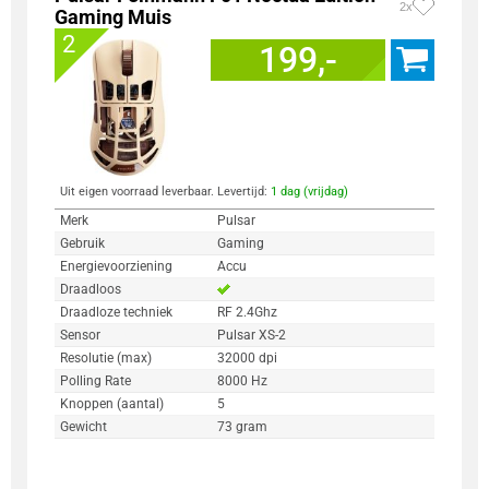
2x
Gaming Muis
2
199,-
Uit eigen voorraad leverbaar. Levertijd:
1 dag (vrijdag)
Merk
Pulsar
Gebruik
Gaming
Energievoorziening
Accu
Draadloos
Draadloze techniek
RF 2.4Ghz
Sensor
Pulsar XS-2
Resolutie (max)
32000 dpi
Polling Rate
8000 Hz
Knoppen (aantal)
5
Gewicht
73 gram