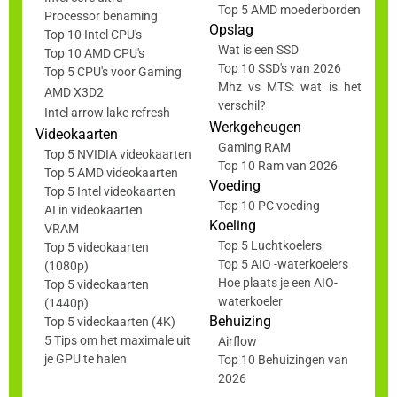
Top 5 AMD moederborden
Processor benaming
Opslag
Top 10 Intel CPU's
Wat is een SSD
Top 10 AMD CPU's
Top 10 SSD's van 2026
Top 5 CPU's voor Gaming
Mhz vs MTS: wat is het
AMD X3D2
verschil?
Intel arrow lake refresh
Werkgeheugen
Videokaarten
Gaming RAM
Top 5 NVIDIA videokaarten
Top 10 Ram van 2026
Top 5 AMD videokaarten
Voeding
Top 5 Intel videokaarten
Top 10 PC voeding
AI in videokaarten
Koeling
VRAM
Top 5 Luchtkoelers
Top 5 videokaarten
Top 5 AIO -waterkoelers
(1080p)
Hoe plaats je een AIO-
Top 5 videokaarten
waterkoeler
(1440p)
Behuizing
Top 5 videokaarten (4K)
5 Tips om het maximale uit
Airflow
je GPU te halen
Top 10 Behuizingen van
2026