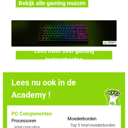
Bekijk alle gaming muizen
Lees meer over gaming
toetsenborden
Lees nu ook in de
Academy !
PC Componenten
Moederborden
Processoren
Top 5 Intel moederborden
Intel core ultra