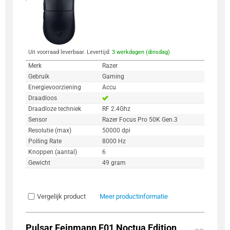
Uit voorraad leverbaar. Levertijd:
3 werkdagen (dinsdag)
Merk
Razer
Gebruik
Gaming
Energievoorziening
Accu
Draadloos
Draadloze techniek
RF 2.4Ghz
Sensor
Razer Focus Pro 50K Gen.3
Resolutie (max)
50000 dpi
Polling Rate
8000 Hz
Knoppen (aantal)
6
Gewicht
49 gram
Vergelijk product
Meer productinformatie
Pulsar Feinmann F01 Noctua Edition