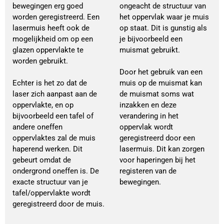
bewegingen erg goed
ongeacht de structuur van
worden geregistreerd. Een
het oppervlak waar je muis
lasermuis heeft ook de
op staat. Dit is gunstig als
mogelijkheid om op een
je bijvoorbeeld een
glazen oppervlakte te
muismat gebruikt.
worden gebruikt.
Door het gebruik van een
Echter is het zo dat de
muis op de muismat kan
laser zich aanpast aan de
de muismat soms wat
oppervlakte, en op
inzakken en deze
bijvoorbeeld een tafel of
verandering in het
andere oneffen
oppervlak wordt
oppervlaktes zal de muis
geregistreerd door een
haperend werken. Dit
lasermuis. Dit kan zorgen
gebeurt omdat de
voor haperingen bij het
ondergrond oneffen is. De
registeren van de
exacte structuur van je
bewegingen.
tafel/oppervlakte wordt
geregistreerd door de muis.