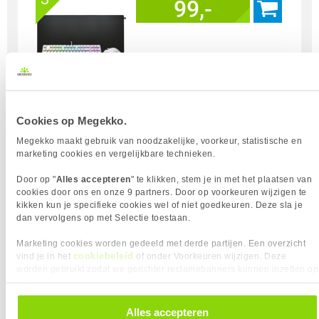
99,-
Uit eigen voorraad leverbaar. Levertijd:
1 dag (vrijdag)
Merk
Cherry
Cookies op Megekko.
Gebruik
Gaming
Megekko maakt gebruik van noodzakelijke, voorkeur, statistische en
Soort Bundel
Toetsenbord + Muis + Muismat
marketing cookies en vergelijkbare technieken.
Door op "
Alles accepteren
" te klikken, stem je in met het plaatsen van
Vergelijk product
Meer productinformatie
cookies door ons en onze 9 partners. Door op voorkeuren wijzigen te
kikken kun je specifieke cookies wel of niet goedkeuren. Deze sla je
dan vervolgens op met Selectie toestaan.
CHERRY XTRFY Pro Setup Bundel -
Marketing cookies worden gedeeld met derde partijen. Een overzicht
K5V2 / M68 Pro / GP5
cookiebeleid
vind je in het
of onder Voorkeuren wijzigen. Deze
4
99,-
worden gebruikt zodat we gerichter reclamebanners kunnen inzetten op
andere websites. In onze cookievoorkeuren vind je een overzicht van
alle cookies. Je kunt je gegeven toestemming altijd intrekken, dit doe je
door in de footer van onze website te klikken op ‘Cookievoorkeuren’
Alles accepteren