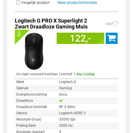
Vergelijk product
Meer productinformatie
Logitech G PRO X Superlight 2
118x
Zwart Draadloze Gaming Muis
3
122,-
Uit eigen voorraad leverbaar. Levertijd:
1 dag (vrijdag)
Merk
Logitech-G
Gebruik
Gaming
Energievoorziening
Accu
Draadloos
Draadloze techniek
RF 2.4Ghz
Sensor
Logitech HERO 2
Resolutie (max)
32000 dpi
Polling Rate
2000 Hz
Knoppen (aantal)
5