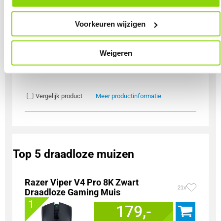
onder het kopje ‘Mijn gegevens’.
Voorkeuren wijzigen
Uit eigen voorraad leverbaar. Levertijd:
1 dag (vrijdag)
Merk
Cherry
Weigeren
Gebruik
Gaming
Soort Bundel
Toetsenbord + Muis + Muismat
Vergelijk product
Meer productinformatie
Top 5 draadloze muizen
Razer Viper V4 Pro 8K Zwart
21x
Draadloze Gaming Muis
1
179,-