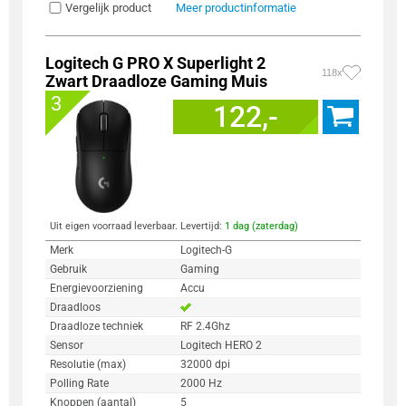
Vergelijk product
Meer productinformatie
Logitech G PRO X Superlight 2
118x
Zwart Draadloze Gaming Muis
3
122,-
Uit eigen voorraad leverbaar. Levertijd:
1 dag (zaterdag)
Merk
Logitech-G
Gebruik
Gaming
Energievoorziening
Accu
Draadloos
Draadloze techniek
RF 2.4Ghz
Sensor
Logitech HERO 2
Resolutie (max)
32000 dpi
Polling Rate
2000 Hz
Knoppen (aantal)
5