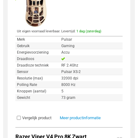
Uit eigen voorraad leverbaar. Levertijd:
1 dag (zaterdag)
Merk
Pulsar
Gebruik
Gaming
Energievoorziening
Accu
Draadloos
Draadloze techniek
RF 2.4Ghz
Sensor
Pulsar XS-2
Resolutie (max)
32000 dpi
Polling Rate
8000 Hz
Knoppen (aantal)
5
Gewicht
73 gram
Vergelijk product
Meer productinformatie
Razer Viper V4 Pro 8K Zwart