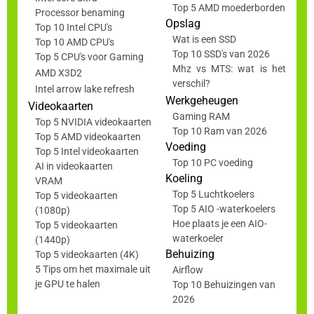
Top 5 AMD moederborden
Processor benaming
Opslag
Top 10 Intel CPU's
Wat is een SSD
Top 10 AMD CPU's
Top 10 SSD's van 2026
Top 5 CPU's voor Gaming
Mhz vs MTS: wat is het
AMD X3D2
verschil?
Intel arrow lake refresh
Werkgeheugen
Videokaarten
Gaming RAM
Top 5 NVIDIA videokaarten
Top 10 Ram van 2026
Top 5 AMD videokaarten
Voeding
Top 5 Intel videokaarten
Top 10 PC voeding
AI in videokaarten
Koeling
VRAM
Top 5 Luchtkoelers
Top 5 videokaarten
Top 5 AIO -waterkoelers
(1080p)
Hoe plaats je een AIO-
Top 5 videokaarten
waterkoeler
(1440p)
Behuizing
Top 5 videokaarten (4K)
5 Tips om het maximale uit
Airflow
je GPU te halen
Top 10 Behuizingen van
2026