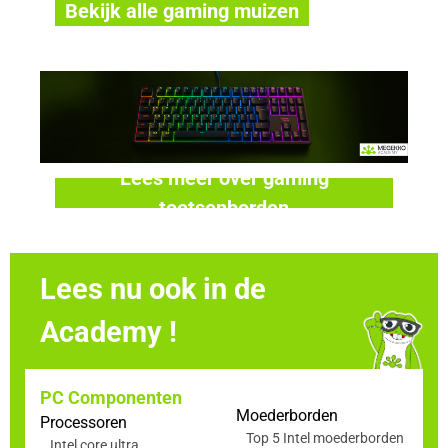
Bekijk alle gaming muizen
Lees meer over gaming
toetsenborden
Lees nu ook in de
Academy !
PC Componenten
Moederborden
Processoren
Top 5 Intel moederborden
Intel core ultra