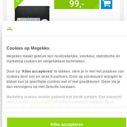
99,-
Uit eigen voorraad leverbaar. Levertijd:
1 dag (zaterdag)
Merk
Cherry
Cookies op Megekko.
Gebruik
Gaming
Megekko maakt gebruik van noodzakelijke, voorkeur, statistische en
Soort Bundel
Toetsenbord + Muis + Muismat
marketing cookies en vergelijkbare technieken.
Door op "
Alles accepteren
" te klikken, stem je in met het plaatsen van
Vergelijk product
Meer productinformatie
cookies door ons en onze 9 partners. Door op voorkeuren wijzigen te
kikken kun je specifieke cookies wel of niet goedkeuren. Deze sla je
dan vervolgens op met Selectie toestaan.
CHERRY XTRFY Pro Setup Bundel -
Marketing cookies worden gedeeld met derde partijen. Een overzicht
K5V2 / M68 Pro / GP5
cookiebeleid
vind je in het
of onder Voorkeuren wijzigen. Deze
4
99,-
worden gebruikt zodat we gerichter reclamebanners kunnen inzetten op
andere websites. In onze cookievoorkeuren vind je een overzicht van
alle cookies. Je kunt je gegeven toestemming altijd intrekken, dit doe je
door in de footer van onze website te klikken op ‘Cookievoorkeuren’
Alles accepteren