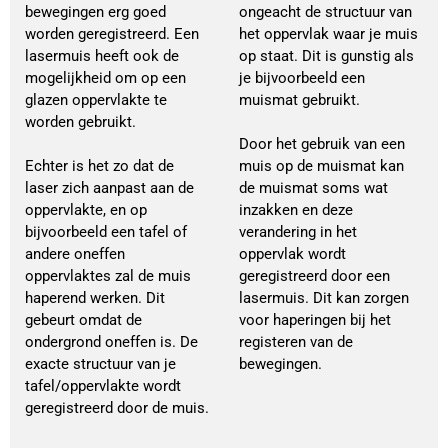
bewegingen erg goed
ongeacht de structuur van
worden geregistreerd. Een
het oppervlak waar je muis
lasermuis heeft ook de
op staat. Dit is gunstig als
mogelijkheid om op een
je bijvoorbeeld een
glazen oppervlakte te
muismat gebruikt.
worden gebruikt.
Door het gebruik van een
Echter is het zo dat de
muis op de muismat kan
laser zich aanpast aan de
de muismat soms wat
oppervlakte, en op
inzakken en deze
bijvoorbeeld een tafel of
verandering in het
andere oneffen
oppervlak wordt
oppervlaktes zal de muis
geregistreerd door een
haperend werken. Dit
lasermuis. Dit kan zorgen
gebeurt omdat de
voor haperingen bij het
ondergrond oneffen is. De
registeren van de
exacte structuur van je
bewegingen.
tafel/oppervlakte wordt
geregistreerd door de muis.