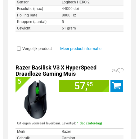
Sensor
Logitech HERO 2
Resolutie (max)
44000 dpi
Polling Rate
8000 Hz
Knoppen (aantal)
5
Gewicht
61 gram
Vergelijk product
Meer productinformatie
Razer Basilisk V3 X HyperSpeed
76x
Draadloze Gaming Muis
5
57,
95
Uit eigen voorraad leverbaar. Levertijd:
1 dag (zaterdag)
Merk
Razer
Gebruik
Gaming