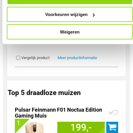
onder het kopje ‘Mijn gegevens’.
Voorkeuren wijzigen
Uit eigen voorraad leverbaar. Levertijd:
1 dag (zaterdag)
Merk
Cherry
Weigeren
Gebruik
Gaming
Soort Bundel
Toetsenbord + Muis + Muismat
Vergelijk product
Meer productinformatie
Top 5 draadloze muizen
Pulsar Feinmann F01 Noctua Edition
2x
Gaming Muis
1
199,-