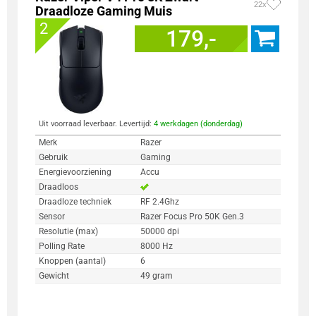
22x
Draadloze Gaming Muis
2
179,-
Uit voorraad leverbaar. Levertijd:
4 werkdagen (donderdag)
Merk
Razer
Gebruik
Gaming
Energievoorziening
Accu
Draadloos
Draadloze techniek
RF 2.4Ghz
Sensor
Razer Focus Pro 50K Gen.3
Resolutie (max)
50000 dpi
Polling Rate
8000 Hz
Knoppen (aantal)
6
Gewicht
49 gram