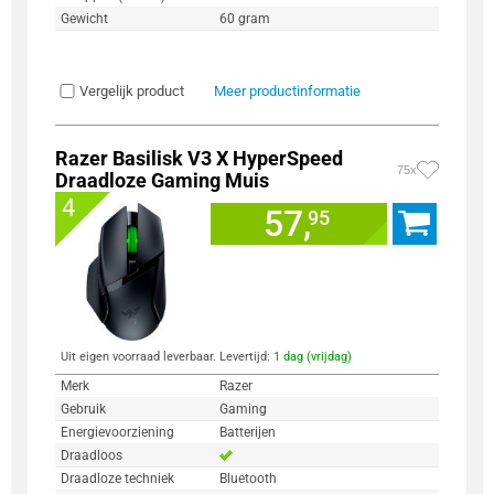
Gewicht
60 gram
Vergelijk product
Meer productinformatie
Razer Basilisk V3 X HyperSpeed
75x
Draadloze Gaming Muis
4
57,
95
Uit eigen voorraad leverbaar. Levertijd:
1 dag (vrijdag)
Merk
Razer
Gebruik
Gaming
Energievoorziening
Batterijen
Draadloos
Draadloze techniek
Bluetooth