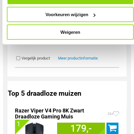
onder het kopje ‘Mijn gegevens’.
Voorkeuren wijzigen
Uit eigen voorraad leverbaar. Levertijd:
1 dag (vrijdag)
Merk
Cherry
Weigeren
Gebruik
Gaming
Soort Bundel
Toetsenbord + Muis + Muismat
Vergelijk product
Meer productinformatie
Top 5 draadloze muizen
Razer Viper V4 Pro 8K Zwart
21x
Draadloze Gaming Muis
1
179,-