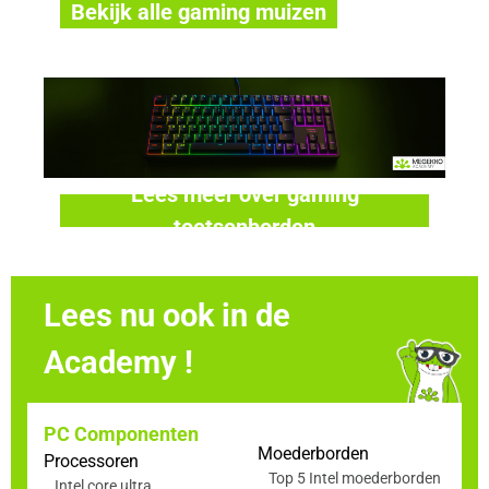
Bekijk alle gaming muizen
Lees meer over gaming
toetsenborden
Lees nu ook in de
Academy !
PC Componenten
Moederborden
Processoren
Top 5 Intel moederborden
Intel core ultra