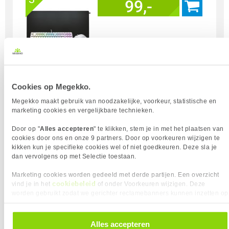
99,-
Uit eigen voorraad leverbaar. Levertijd:
1 dag (vrijdag)
Merk
Cherry
Cookies op Megekko.
Gebruik
Gaming
Megekko maakt gebruik van noodzakelijke, voorkeur, statistische en
Soort Bundel
Toetsenbord + Muis + Muismat
marketing cookies en vergelijkbare technieken.
Door op "
Alles accepteren
" te klikken, stem je in met het plaatsen van
Vergelijk product
Meer productinformatie
cookies door ons en onze 9 partners. Door op voorkeuren wijzigen te
kikken kun je specifieke cookies wel of niet goedkeuren. Deze sla je
dan vervolgens op met Selectie toestaan.
CHERRY XTRFY Pro Setup Bundel -
Marketing cookies worden gedeeld met derde partijen. Een overzicht
K5V2 / M68 Pro / GP5
cookiebeleid
vind je in het
of onder Voorkeuren wijzigen. Deze
4
99,-
worden gebruikt zodat we gerichter reclamebanners kunnen inzetten op
andere websites. In onze cookievoorkeuren vind je een overzicht van
alle cookies. Je kunt je gegeven toestemming altijd intrekken, dit doe je
door in de footer van onze website te klikken op ‘Cookievoorkeuren’
Alles accepteren