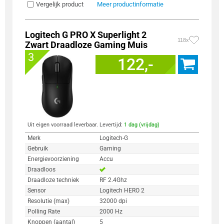
Vergelijk product
Meer productinformatie
Logitech G PRO X Superlight 2
118x
Zwart Draadloze Gaming Muis
3
122,-
Uit eigen voorraad leverbaar. Levertijd:
1 dag (vrijdag)
Merk
Logitech-G
Gebruik
Gaming
Energievoorziening
Accu
Draadloos
Draadloze techniek
RF 2.4Ghz
Sensor
Logitech HERO 2
Resolutie (max)
32000 dpi
Polling Rate
2000 Hz
Knoppen (aantal)
5