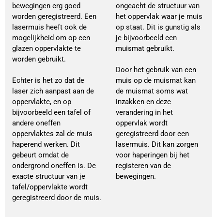
bewegingen erg goed
ongeacht de structuur van
worden geregistreerd. Een
het oppervlak waar je muis
lasermuis heeft ook de
op staat. Dit is gunstig als
mogelijkheid om op een
je bijvoorbeeld een
glazen oppervlakte te
muismat gebruikt.
worden gebruikt.
Door het gebruik van een
Echter is het zo dat de
muis op de muismat kan
laser zich aanpast aan de
de muismat soms wat
oppervlakte, en op
inzakken en deze
bijvoorbeeld een tafel of
verandering in het
andere oneffen
oppervlak wordt
oppervlaktes zal de muis
geregistreerd door een
haperend werken. Dit
lasermuis. Dit kan zorgen
gebeurt omdat de
voor haperingen bij het
ondergrond oneffen is. De
registeren van de
exacte structuur van je
bewegingen.
tafel/oppervlakte wordt
geregistreerd door de muis.