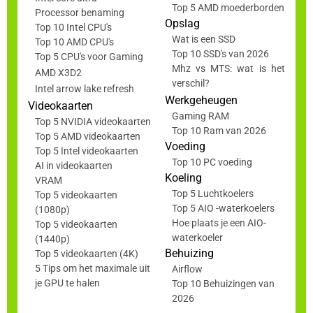
Top 5 AMD moederborden
Processor benaming
Opslag
Top 10 Intel CPU's
Wat is een SSD
Top 10 AMD CPU's
Top 10 SSD's van 2026
Top 5 CPU's voor Gaming
Mhz vs MTS: wat is het
AMD X3D2
verschil?
Intel arrow lake refresh
Werkgeheugen
Videokaarten
Gaming RAM
Top 5 NVIDIA videokaarten
Top 10 Ram van 2026
Top 5 AMD videokaarten
Voeding
Top 5 Intel videokaarten
Top 10 PC voeding
AI in videokaarten
Koeling
VRAM
Top 5 Luchtkoelers
Top 5 videokaarten
Top 5 AIO -waterkoelers
(1080p)
Hoe plaats je een AIO-
Top 5 videokaarten
waterkoeler
(1440p)
Behuizing
Top 5 videokaarten (4K)
5 Tips om het maximale uit
Airflow
je GPU te halen
Top 10 Behuizingen van
2026