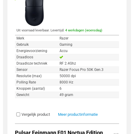
Uit voorraad leverbaar. Levertijd:
4 werkdagen (woensdag)
Merk
Razer
Gebruik
Gaming
Energievoorziening
Accu
Draadloos
Draadloze techniek
RF 2.4Ghz
Sensor
Razer Focus Pro 50K Gen.3
Resolutie (max)
50000 dpi
Polling Rate
8000 Hz
Knoppen (aantal)
6
Gewicht
49 gram
Vergelijk product
Meer productinformatie
Pulsar Feinmann F01 Noctua Edition