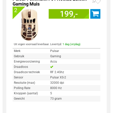
2x
Gaming Muis
2
199,-
Uit eigen voorraad leverbaar. Levertijd:
1 dag (vrijdag)
Merk
Pulsar
Gebruik
Gaming
Energievoorziening
Accu
Draadloos
Draadloze techniek
RF 2.4Ghz
Sensor
Pulsar XS-2
Resolutie (max)
32000 dpi
Polling Rate
8000 Hz
Knoppen (aantal)
5
Gewicht
73 gram