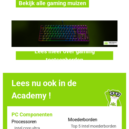
Bekijk alle gaming muizen
Lees meer over gaming
toetsenborden
Lees nu ook in de
Academy !
PC Componenten
Moederborden
Processoren
Top 5 Intel moederborden
Intel core ultra