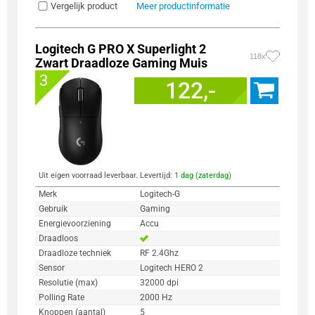
Vergelijk product
Meer productinformatie
Logitech G PRO X Superlight 2
118x
Zwart Draadloze Gaming Muis
3
122,-
Uit eigen voorraad leverbaar. Levertijd:
1 dag (zaterdag)
Merk
Logitech-G
Gebruik
Gaming
Energievoorziening
Accu
Draadloos
Draadloze techniek
RF 2.4Ghz
Sensor
Logitech HERO 2
Resolutie (max)
32000 dpi
Polling Rate
2000 Hz
Knoppen (aantal)
5