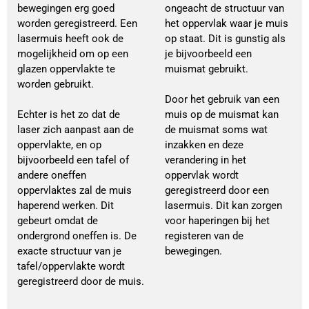
bewegingen erg goed
ongeacht de structuur van
worden geregistreerd. Een
het oppervlak waar je muis
lasermuis heeft ook de
op staat. Dit is gunstig als
mogelijkheid om op een
je bijvoorbeeld een
glazen oppervlakte te
muismat gebruikt.
worden gebruikt.
Door het gebruik van een
Echter is het zo dat de
muis op de muismat kan
laser zich aanpast aan de
de muismat soms wat
oppervlakte, en op
inzakken en deze
bijvoorbeeld een tafel of
verandering in het
andere oneffen
oppervlak wordt
oppervlaktes zal de muis
geregistreerd door een
haperend werken. Dit
lasermuis. Dit kan zorgen
gebeurt omdat de
voor haperingen bij het
ondergrond oneffen is. De
registeren van de
exacte structuur van je
bewegingen.
tafel/oppervlakte wordt
geregistreerd door de muis.