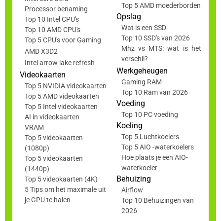
Top 5 AMD moederborden
Processor benaming
Opslag
Top 10 Intel CPU's
Wat is een SSD
Top 10 AMD CPU's
Top 10 SSD's van 2026
Top 5 CPU's voor Gaming
Mhz vs MTS: wat is het
AMD X3D2
verschil?
Intel arrow lake refresh
Werkgeheugen
Videokaarten
Gaming RAM
Top 5 NVIDIA videokaarten
Top 10 Ram van 2026
Top 5 AMD videokaarten
Voeding
Top 5 Intel videokaarten
Top 10 PC voeding
AI in videokaarten
Koeling
VRAM
Top 5 Luchtkoelers
Top 5 videokaarten
Top 5 AIO -waterkoelers
(1080p)
Hoe plaats je een AIO-
Top 5 videokaarten
waterkoeler
(1440p)
Behuizing
Top 5 videokaarten (4K)
5 Tips om het maximale uit
Airflow
je GPU te halen
Top 10 Behuizingen van
2026