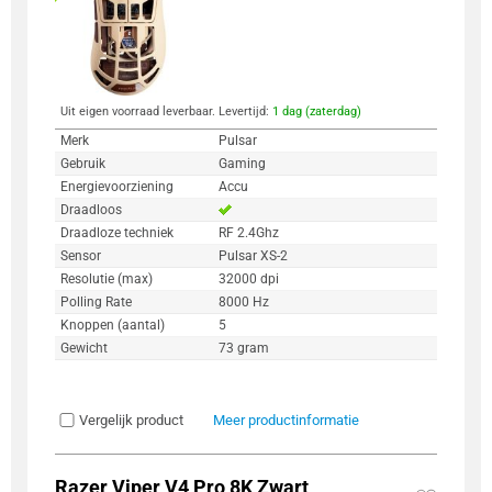
Uit eigen voorraad leverbaar. Levertijd:
1 dag (zaterdag)
Merk
Pulsar
Gebruik
Gaming
Energievoorziening
Accu
Draadloos
Draadloze techniek
RF 2.4Ghz
Sensor
Pulsar XS-2
Resolutie (max)
32000 dpi
Polling Rate
8000 Hz
Knoppen (aantal)
5
Gewicht
73 gram
Vergelijk product
Meer productinformatie
Razer Viper V4 Pro 8K Zwart