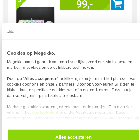
99,-
Uit eigen voorraad leverbaar. Levertijd:
1 dag (zaterdag)
Merk
Cherry
Cookies op Megekko.
Gebruik
Gaming
Megekko maakt gebruik van noodzakelijke, voorkeur, statistische en
Soort Bundel
Toetsenbord + Muis + Muismat
marketing cookies en vergelijkbare technieken.
Door op "
Alles accepteren
" te klikken, stem je in met het plaatsen van
Vergelijk product
Meer productinformatie
cookies door ons en onze 9 partners. Door op voorkeuren wijzigen te
kikken kun je specifieke cookies wel of niet goedkeuren. Deze sla je
dan vervolgens op met Selectie toestaan.
CHERRY XTRFY Pro Setup Bundel -
Marketing cookies worden gedeeld met derde partijen. Een overzicht
K5V2 / M68 Pro / GP5
cookiebeleid
vind je in het
of onder Voorkeuren wijzigen. Deze
4
99,-
worden gebruikt zodat we gerichter reclamebanners kunnen inzetten op
andere websites. In onze cookievoorkeuren vind je een overzicht van
alle cookies. Je kunt je gegeven toestemming altijd intrekken, dit doe je
door in de footer van onze website te klikken op ‘Cookievoorkeuren’
Alles accepteren