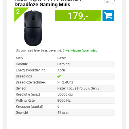
21x
Draadloze Gaming Muis
2
179,-
Uit voorraad leverbaar. Levertijd:
3 werkdagen (woensdag)
Merk
Razer
Gebruik
Gaming
Energievoorziening
Accu
Draadloos
Draadloze techniek
RF 2.4Ghz
Sensor
Razer Focus Pro 50K Gen.3
Resolutie (max)
50000 dpi
Polling Rate
8000 Hz
Knoppen (aantal)
6
Gewicht
49 gram