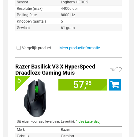
Sensor
Logitech HERO 2
Resolutie (max)
44000 dpi
Polling Rate
8000 Hz
Knoppen (aantal)
5
Gewicht
61 gram
Vergelijk product
Meer productinformatie
Razer Basilisk V3 X HyperSpeed
76x
Draadloze Gaming Muis
5
57,
95
Uit eigen voorraad leverbaar. Levertijd:
1 dag (zaterdag)
Merk
Razer
Gebruik
Gaming