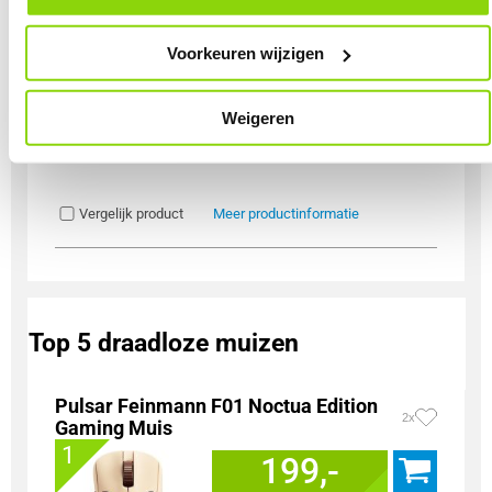
onder het kopje ‘Mijn gegevens’.
Voorkeuren wijzigen
Uit eigen voorraad leverbaar. Levertijd:
1 dag (zaterdag)
Merk
Cherry
Weigeren
Gebruik
Gaming
Soort Bundel
Toetsenbord + Muis + Muismat
Vergelijk product
Meer productinformatie
Top 5 draadloze muizen
Pulsar Feinmann F01 Noctua Edition
2x
Gaming Muis
1
199,-