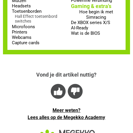
Powerline verbinding
Muizen
Gaming & extra's
Headsets
Toetsenborden
Hoe begin ik met
Hall Effect toetsenbord
Simracing
switches
De XBOX series X/S
Microfoons
AI-Ready
Printers
Wat is de BIOS
Webcams
Capture cards
Vond je dit artikel nuttig?
Meer weten?
Lees alles op de Megekko Academy