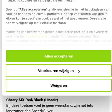
marketing cookies en vergelijkbare technieken.
Door op "
Alles accepteren
" te klikken, stem je in met het plaatsen van
cookies door ons en onze 9 partners. Door op voorkeuren wijzigen te
kikken kun je specifieke cookies wel of niet goedkeuren. Deze sla je
dan vervolgens op met Selectie toestaan.
Cherry MX Brown (Tactiel)
Bij deze toetsen voel je een kleine weerstand en in
Marketing cookies worden gedeeld met derde partijen. Een overzicht
sommige gevallen hoor je een 'klik' geluid.
cookiebeleid
vind je in het
of onder Voorkeuren wijzigen. Deze
worden gebruikt zodat we gerichter reclamebanners kunnen inzetten op
andere websites. In onze cookievoorkeuren vind je een overzicht van
alle cookies. Je kunt je gegeven toestemming altijd intrekken, dit doe je
door in de footer van onze website te klikken op ‘Cookievoorkeuren’
Alles accepteren
onder het kopje ‘Mijn gegevens’.
Voorkeuren wijzigen
Weigeren
Cherry MX Red/Black (Lineair)
Bij deze toetsen voel je geen weerstand, zijn nét iets
langzamer dan Speed/Silver.