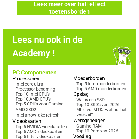
Lees meer over hall effect
toetensborden
Lees nu ook in de
Academy !
PC Componenten
Moederborden
Processoren
Top 5 Intel moederborden
Intel core ultra
Top 5 AMD moederborden
Processor benaming
Opslag
Top 10 Intel CPU's
Top 10 AMD CPU's
Wat is een SSD
Top 5 CPU's voor Gaming
Top 10 SSD's van 2026
AMD X3D2
Mhz vs MTS: wat is het
verschil?
Intel arrow lake refresh
Werkgeheugen
Videokaarten
Gaming RAM
Top 5 NVIDIA videokaarten
Top 10 Ram van 2026
Top 5 AMD videokaarten
Voeding
Top 5 Intel videokaarten