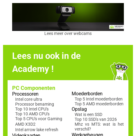
Lees meer over webcams
Lees nu ook in de
Academy !
PC Componenten
Moederborden
Processoren
Top 5 Intel moederborden
Intel core ultra
Top 5 AMD moederborden
Processor benaming
Opslag
Top 10 Intel CPU's
Top 10 AMD CPU's
Wat is een SSD
Top 5 CPU's voor Gaming
Top 10 SSD's van 2026
AMD X3D2
Mhz vs MTS: wat is het
verschil?
Intel arrow lake refresh
Werkgeheugen
Videokaarten