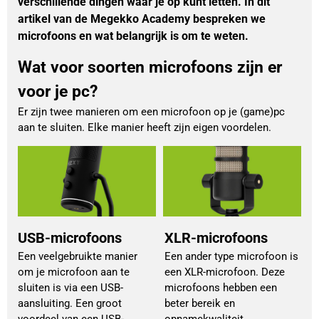
verschillende dingen waar je op kunt letten. In dit
artikel van de Megekko Academy bespreken we
microfoons en wat belangrijk is om te weten.
Wat voor soorten microfoons zijn er
voor je pc?
Er zijn twee manieren om een microfoon op je (game)pc
aan te sluiten. Elke manier heeft zijn eigen voordelen.
USB-microfoons
XLR-microfoons
Een veelgebruikte manier
Een ander type microfoon is
om je microfoon aan te
een XLR-microfoon. Deze
sluiten is via een USB-
microfoons hebben een
aansluiting. Een groot
beter bereik en
voordeel van een USB-
opnamekwaliteit.