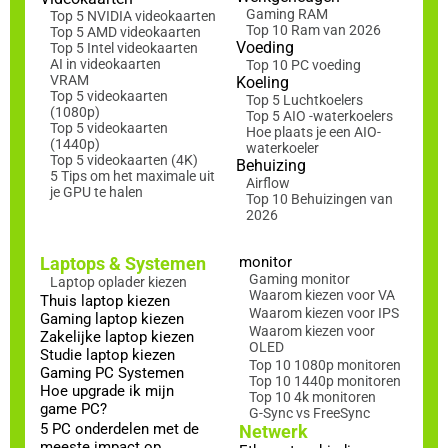
Gaming RAM
Top 5 NVIDIA videokaarten
Top 10 Ram van 2026
Top 5 AMD videokaarten
Voeding
Top 5 Intel videokaarten
AI in videokaarten
Top 10 PC voeding
VRAM
Koeling
Top 5 videokaarten
Top 5 Luchtkoelers
(1080p)
Top 5 AIO -waterkoelers
Top 5 videokaarten
Hoe plaats je een AIO-
(1440p)
waterkoeler
Top 5 videokaarten (4K)
Behuizing
5 Tips om het maximale uit
Airflow
je GPU te halen
Top 10 Behuizingen van
2026
Laptops & Systemen
monitor
Gaming monitor
Laptop oplader kiezen
Waarom kiezen voor VA
Thuis laptop kiezen
Waarom kiezen voor IPS
Gaming laptop kiezen
Waarom kiezen voor
Zakelijke laptop kiezen
OLED
Studie laptop kiezen
Top 10 1080p monitoren
Gaming PC Systemen
Top 10 1440p monitoren
Hoe upgrade ik mijn
Top 10 4k monitoren
game PC?
G-Sync vs FreeSync
5 PC onderdelen met de
Netwerk
meeste impact op