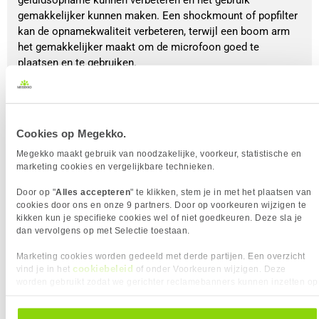
gemakkelijker kunnen maken. Een shockmount of popfilter
kan de opnamekwaliteit verbeteren, terwijl een boom arm
het gemakkelijker maakt om de microfoon goed te
plaatsen en te gebruiken.
Wat is een popfilter?
Bepaalde tonen kunnen te hard worden opgenomen,
Cookies op Megekko.
waardoor ze scherp of onzuiver klinken. Een popfilter kan
hierbij helpen. Dit filter wordt voor of op de microfoon
Megekko maakt gebruik van noodzakelijke, voorkeur, statistische en
geplaatst en wordt ook wel een plopkap genoemd. Het
marketing cookies en vergelijkbare technieken.
filtert harde geluiden uit, zoals de ‘p’ of ‘b’ klanken,
Door op "
Alles accepteren
" te klikken, stem je in met het plaatsen van
waardoor je opname schoner klinkt. Over het algemeen
cookies door ons en onze 9 partners. Door op voorkeuren wijzigen te
maakt een popfilter je geluidsopname zuiverder.
kikken kun je specifieke cookies wel of niet goedkeuren. Deze sla je
dan vervolgens op met Selectie toestaan.
BEKIJK
Marketing cookies worden gedeeld met derde partijen. Een overzicht
cookiebeleid
vind je in het
of onder Voorkeuren wijzigen. Deze
worden gebruikt zodat we gerichter reclamebanners kunnen inzetten op
andere websites. In onze cookievoorkeuren vind je een overzicht van
alle cookies. Je kunt je gegeven toestemming altijd intrekken, dit doe je