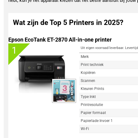
hebt, kun je het apparaat kiezen dat het beste aansluit bij jouw
Wat zijn de Top 5 Printers in 2025?
Epson EcoTank ET-2870 All-in-one printer
1
Uit eigen voorraad leverbaar. Levertij
Merk
Print techniek
Kopiëren
Scannen
Kleuren Prints
Type Inkt
Printresolutie
Papier formaat
Papierlade Invoer 1
Wi-Fi