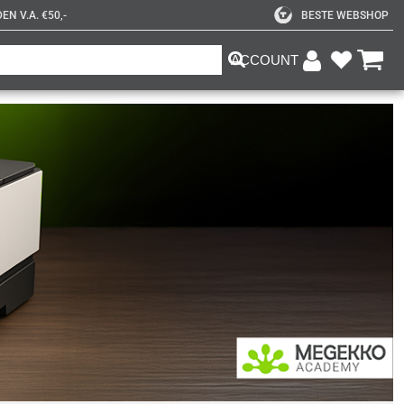
N V.A. €50,-
BESTE WEBSHOP
ACCOUNT