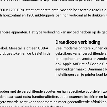
0 x 1200 DPI), staat het eerste getal voor de horizontale resolutie (
h horizontaal en 1200 inktdruppels per inch verticaal af te drukken, 
 andere apparaten. Het type verbinding kan invloed hebben op de geb
Draadloze verbinding
kabel. Meestal is dit een USB-A
Veel moderne printers kunnen dr
ordt gestoken en de USB-B in de
gebruikers vanaf verschillende a
printopdrachten versturen zonde
ook Apple AirPrint of Google Cl
eenvoudiger maakt. Daarnaast b
instellingen van je printer kunt b
 houden met de verschillende soorten en hun specifieke voordelen, zo
ieden daarnaast extra functionaliteiten, zoals scannen, kopiëren en f
ogere waarde zorgt voor scherpere en meer gedetailleerde afdrukken