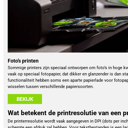
Foto’s printen
Sommige printers zijn speciaal ontworpen om foto’s in hoge kwal
vaak op speciaal fotopapier, dat dikker en glanzender is dan st
functionaliteit hebben soms een aparte papierlade voor fotopapi
wisselen tussen verschillende papiersoorten.
BEKIJK
Wat betekent de printresolutie van een pr
De printerresolutie wordt vaak aangegeven in DPI (dots per inc
scherpte een afdruk zal hebben. Voor tekstbestanden is een lag