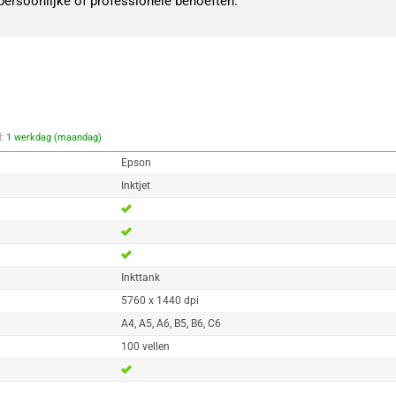
 persoonlijke of professionele behoeften.
d:
1 werkdag (maandag)
Epson
Inktjet
Inkttank
5760 x 1440 dpi
A4, A5, A6, B5, B6, C6
100 vellen