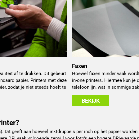
Faxen
iteit af te drukken. Dit gebeurt
Hoewel faxen minder vaak wordt 
andaard papier. Printers met deze
in-one printers. Hiermee kun je
er, zodat je niet steeds hoeft te
telefoonlijn, wat in sommige zak
BEKIJK
inter?
h). Dit geeft aan hoeveel inktdruppels per inch op het papier worde
ere DPI vaak voldoende, terwijl voor foto’s een hogere DPI-waarde n