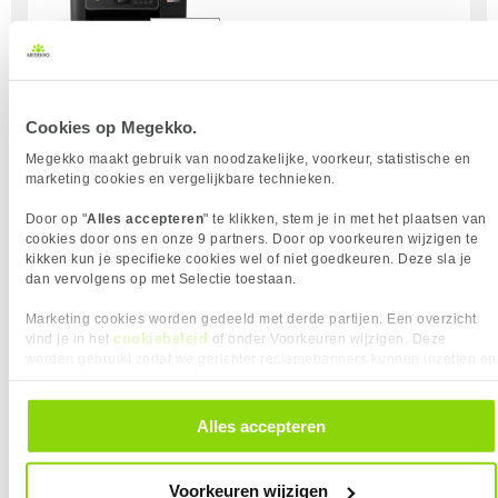
Uit eigen voorraad leverbaar. Levertijd:
1 werkdag (maandag)
Cookies op Megekko.
Merk
Epson
Print techniek
Inktjet
Megekko maakt gebruik van noodzakelijke, voorkeur, statistische en
marketing cookies en vergelijkbare technieken.
Kopiëren
Scannen
Door op "
Alles accepteren
" te klikken, stem je in met het plaatsen van
Kleuren Prints
cookies door ons en onze 9 partners. Door op voorkeuren wijzigen te
Type Inkt
Inkttank
kikken kun je specifieke cookies wel of niet goedkeuren. Deze sla je
Printresolutie
5760 x 1440 dpi
dan vervolgens op met Selectie toestaan.
Papier formaat
A4, A5, A6, B5, B6, C6
Marketing cookies worden gedeeld met derde partijen. Een overzicht
Papierlade Invoer 1
100 vellen
cookiebeleid
vind je in het
of onder Voorkeuren wijzigen. Deze
Wi-Fi
worden gebruikt zodat we gerichter reclamebanners kunnen inzetten op
andere websites. In onze cookievoorkeuren vind je een overzicht van
alle cookies. Je kunt je gegeven toestemming altijd intrekken, dit doe je
Vergelijk product
Meer productinformatie
door in de footer van onze website te klikken op ‘Cookievoorkeuren’
Alles accepteren
onder het kopje ‘Mijn gegevens’.
Epson EcoTank ET-18100 foto printer
1x
Voorkeuren wijzigen