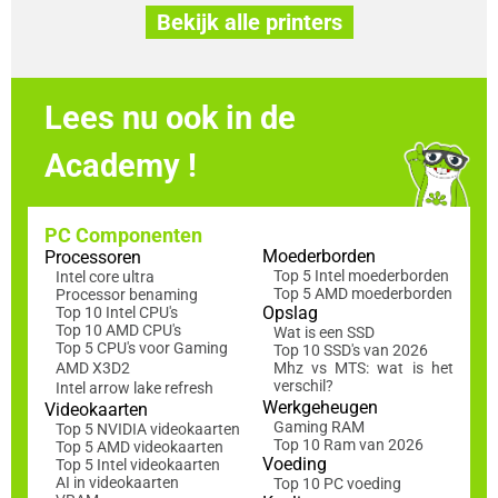
Bekijk alle printers
Lees nu ook in de
Academy !
PC Componenten
Moederborden
Processoren
Top 5 Intel moederborden
Intel core ultra
Top 5 AMD moederborden
Processor benaming
Opslag
Top 10 Intel CPU's
Top 10 AMD CPU's
Wat is een SSD
Top 5 CPU's voor Gaming
Top 10 SSD's van 2026
AMD X3D2
Mhz vs MTS: wat is het
verschil?
Intel arrow lake refresh
Werkgeheugen
Videokaarten
Gaming RAM
Top 5 NVIDIA videokaarten
Top 10 Ram van 2026
Top 5 AMD videokaarten
Voeding
Top 5 Intel videokaarten
AI in videokaarten
Top 10 PC voeding