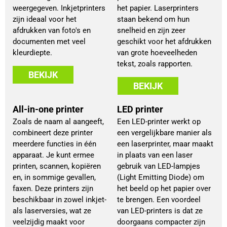
weergegeven. Inkjetprinters
het papier. Laserprinters
zijn ideaal voor het
staan bekend om hun
afdrukken van foto's en
snelheid en zijn zeer
documenten met veel
geschikt voor het afdrukken
kleurdiepte.
van grote hoeveelheden
tekst, zoals rapporten.
BEKIJK
BEKIJK
All-in-one printer
LED printer
Zoals de naam al aangeeft,
Een LED-printer werkt op
combineert deze printer
een vergelijkbare manier als
meerdere functies in één
een laserprinter, maar maakt
apparaat. Je kunt ermee
in plaats van een laser
printen, scannen, kopiëren
gebruik van LED-lampjes
en, in sommige gevallen,
(Light Emitting Diode) om
faxen. Deze printers zijn
het beeld op het papier over
beschikbaar in zowel inkjet-
te brengen. Een voordeel
als laserversies, wat ze
van LED-printers is dat ze
veelzijdig maakt voor
doorgaans compacter zijn