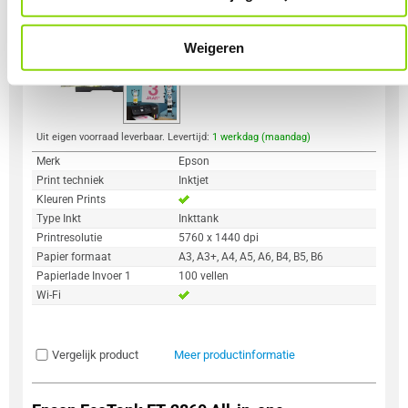
2
569,-
Weigeren
Uit eigen voorraad leverbaar. Levertijd:
1 werkdag (maandag)
Merk
Epson
Print techniek
Inktjet
Kleuren Prints
Type Inkt
Inkttank
Printresolutie
5760 x 1440 dpi
Papier formaat
A3, A3+, A4, A5, A6, B4, B5, B6
Papierlade Invoer 1
100 vellen
Wi-Fi
Vergelijk product
Meer productinformatie