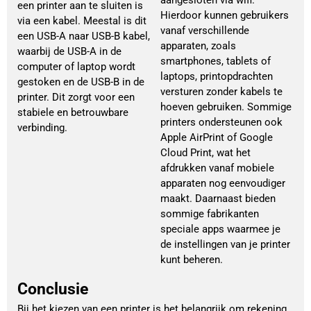
aangesloten via wifi.
een printer aan te sluiten is
Hierdoor kunnen gebruikers
via een kabel. Meestal is dit
vanaf verschillende
een USB-A naar USB-B kabel,
apparaten, zoals
waarbij de USB-A in de
smartphones, tablets of
computer of laptop wordt
laptops, printopdrachten
gestoken en de USB-B in de
versturen zonder kabels te
printer. Dit zorgt voor een
hoeven gebruiken. Sommige
stabiele en betrouwbare
printers ondersteunen ook
verbinding.
Apple AirPrint of Google
Cloud Print, wat het
afdrukken vanaf mobiele
apparaten nog eenvoudiger
maakt. Daarnaast bieden
sommige fabrikanten
speciale apps waarmee je
de instellingen van je printer
kunt beheren.
Conclusie
Bij het kiezen van een printer is het belangrijk om rekening