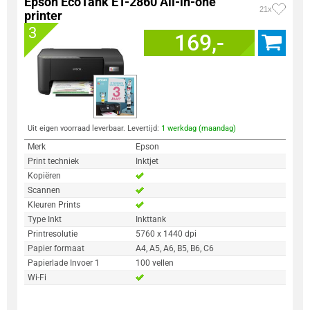
Epson EcoTank ET-2860 All-in-one
21x
printer
3
169,-
Uit eigen voorraad leverbaar. Levertijd:
1 werkdag (maandag)
Merk
Epson
Print techniek
Inktjet
Kopiëren
Scannen
Kleuren Prints
Type Inkt
Inkttank
Printresolutie
5760 x 1440 dpi
Papier formaat
A4, A5, A6, B5, B6, C6
Papierlade Invoer 1
100 vellen
Wi-Fi