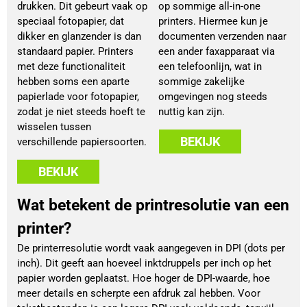
drukken. Dit gebeurt vaak op
op sommige all-in-one
speciaal fotopapier, dat
printers. Hiermee kun je
dikker en glanzender is dan
documenten verzenden naar
standaard papier. Printers
een ander faxapparaat via
met deze functionaliteit
een telefoonlijn, wat in
hebben soms een aparte
sommige zakelijke
papierlade voor fotopapier,
omgevingen nog steeds
zodat je niet steeds hoeft te
nuttig kan zijn.
wisselen tussen
BEKIJK
verschillende papiersoorten.
BEKIJK
Wat betekent de printresolutie van een
printer?
De printerresolutie wordt vaak aangegeven in DPI (dots per
inch). Dit geeft aan hoeveel inktdruppels per inch op het
papier worden geplaatst. Hoe hoger de DPI-waarde, hoe
meer details en scherpte een afdruk zal hebben. Voor