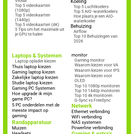
VRAM
Koeling
Top 5 videokaarten
Top 5 Luchtkoelers
(1080p)
Top 5 AIO -waterkoelers
Top 5 videokaarten
Hoe plaats je een AIO-
(1440p)
waterkoeler
Top 5 videokaarten (4K)
Behuizing
5 Tips om het maximale uit
Airflow
je GPU te halen
Top 10 Behuizingen van
2026
Laptops & Systemen
monitor
Gaming monitor
Laptop oplader kiezen
Waarom kiezen voor VA
Thuis laptop kiezen
Waarom kiezen voor IPS
Gaming laptop kiezen
Waarom kiezen voor
Zakelijke laptop kiezen
OLED
Studie laptop kiezen
Top 10 1080p monitoren
Gaming PC Systemen
Top 10 1440p monitoren
Hoe upgrade ik mijn
Top 10 4k monitoren
game PC?
G-Sync vs FreeSync
5 PC onderdelen met de
Netwerk
meeste impact op
Ethernet verbinding
gaming
WiFi verbinding
Randapparatuur
NAS systemen
Powerline verbinding
Muizen
Gaming & extra's
Headsets