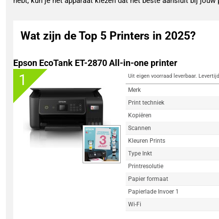
hebt, kun je het apparaat kiezen dat het beste aansluit bij jouw
Wat zijn de Top 5 Printers in 2025?
Epson EcoTank ET-2870 All-in-one printer
1
Uit eigen voorraad leverbaar. Levertij
Merk
Print techniek
Kopiëren
Scannen
Kleuren Prints
Type Inkt
Printresolutie
Papier formaat
Papierlade Invoer 1
Wi-Fi