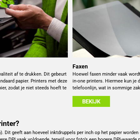
Faxen
iteit af te drukken. Dit gebeurt
Hoewel faxen minder vaak wordt 
andaard papier. Printers met deze
in-one printers. Hiermee kun je
er, zodat je niet steeds hoeft te
telefoonlijn, wat in sommige zak
BEKIJK
inter?
h). Dit geeft aan hoeveel inktdruppels per inch op het papier worde
ere DPI vaak voldoende, terwijl voor foto’s een hogere DPI-waarde n