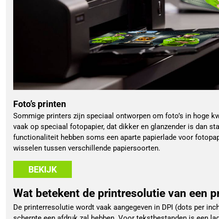
Foto’s printen
Sommige printers zijn speciaal ontworpen om foto’s in hoge kwal
vaak op speciaal fotopapier, dat dikker en glanzender is dan st
functionaliteit hebben soms een aparte papierlade voor fotopapi
wisselen tussen verschillende papiersoorten.
BEKIJK
Wat betekent de printresolutie van een pr
De printerresolutie wordt vaak aangegeven in DPI (dots per inc
scherpte een afdruk zal hebben. Voor tekstbestanden is een lag