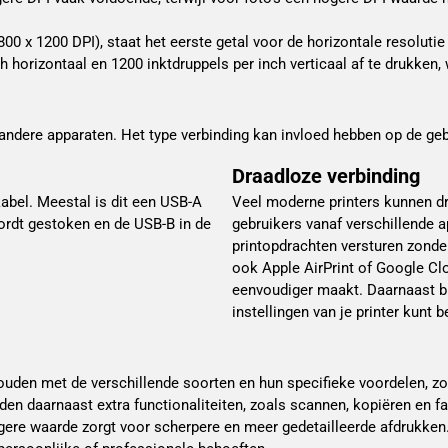
0 x 1200 DPI), staat het eerste getal voor de horizontale resolutie (
h horizontaal en 1200 inktdruppels per inch verticaal af te drukken, 
 andere apparaten. Het type verbinding kan invloed hebben op de geb
Draadloze verbinding
kabel. Meestal is dit een USB-A
Veel moderne printers kunnen dr
ordt gestoken en de USB-B in de
gebruikers vanaf verschillende a
printopdrachten versturen zonde
ook Apple AirPrint of Google Cl
eenvoudiger maakt. Daarnaast b
instellingen van je printer kunt b
 houden met de verschillende soorten en hun specifieke voordelen, zo
ieden daarnaast extra functionaliteiten, zoals scannen, kopiëren en f
ogere waarde zorgt voor scherpere en meer gedetailleerde afdrukken