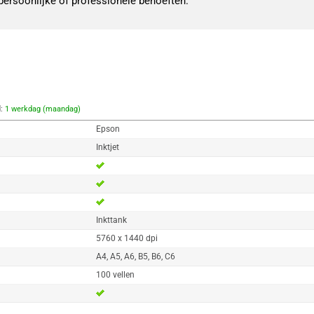
 persoonlijke of professionele behoeften.
d:
1 werkdag (maandag)
Epson
Inktjet
Inkttank
5760 x 1440 dpi
A4, A5, A6, B5, B6, C6
100 vellen