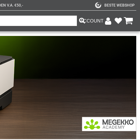
N V.A. €50,-
BESTE WEBSHOP
ACCOUNT