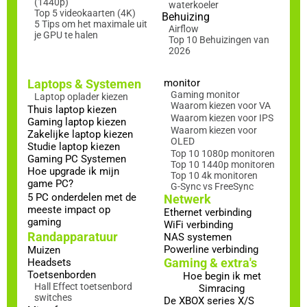
(1440p)
waterkoeler
Top 5 videokaarten (4K)
Behuizing
5 Tips om het maximale uit
Airflow
je GPU te halen
Top 10 Behuizingen van
2026
Laptops & Systemen
monitor
Gaming monitor
Laptop oplader kiezen
Waarom kiezen voor VA
Thuis laptop kiezen
Waarom kiezen voor IPS
Gaming laptop kiezen
Waarom kiezen voor
Zakelijke laptop kiezen
OLED
Studie laptop kiezen
Top 10 1080p monitoren
Gaming PC Systemen
Top 10 1440p monitoren
Hoe upgrade ik mijn
Top 10 4k monitoren
game PC?
G-Sync vs FreeSync
5 PC onderdelen met de
Netwerk
meeste impact op
Ethernet verbinding
gaming
WiFi verbinding
Randapparatuur
NAS systemen
Powerline verbinding
Muizen
Gaming & extra's
Headsets
Toetsenborden
Hoe begin ik met
Hall Effect toetsenbord
Simracing
switches
De XBOX series X/S