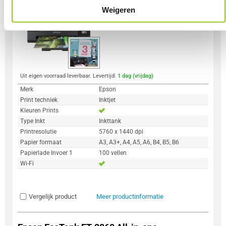
2
569,-
Weigeren
Uit eigen voorraad leverbaar. Levertijd:
1 dag (vrijdag)
Merk
Epson
Print techniek
Inktjet
Kleuren Prints
Type Inkt
Inkttank
Printresolutie
5760 x 1440 dpi
Papier formaat
A3, A3+, A4, A5, A6, B4, B5, B6
Papierlade Invoer 1
100 vellen
Wi-Fi
Vergelijk product
Meer productinformatie