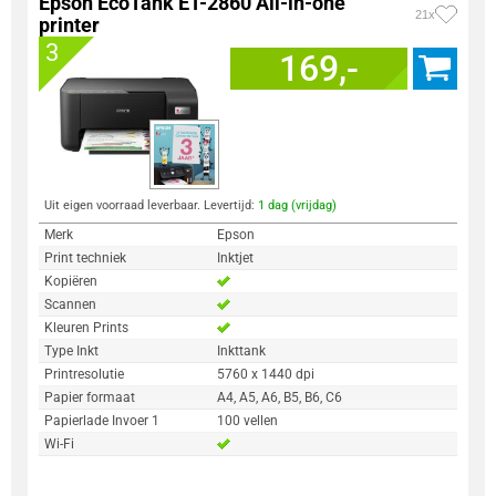
Epson EcoTank ET-2860 All-in-one
21x
printer
3
169,-
Uit eigen voorraad leverbaar. Levertijd:
1 dag (vrijdag)
Merk
Epson
Print techniek
Inktjet
Kopiëren
Scannen
Kleuren Prints
Type Inkt
Inkttank
Printresolutie
5760 x 1440 dpi
Papier formaat
A4, A5, A6, B5, B6, C6
Papierlade Invoer 1
100 vellen
Wi-Fi