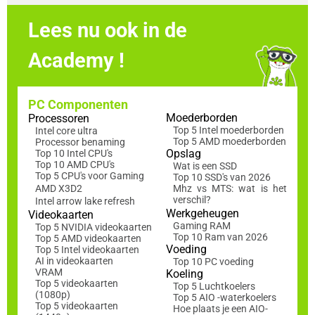
Lees nu ook in de
Academy !
PC Componenten
Moederborden
Processoren
Top 5 Intel moederborden
Intel core ultra
Top 5 AMD moederborden
Processor benaming
Opslag
Top 10 Intel CPU's
Top 10 AMD CPU's
Wat is een SSD
Top 5 CPU's voor Gaming
Top 10 SSD's van 2026
AMD X3D2
Mhz vs MTS: wat is het
verschil?
Intel arrow lake refresh
Werkgeheugen
Videokaarten
Gaming RAM
Top 5 NVIDIA videokaarten
Top 10 Ram van 2026
Top 5 AMD videokaarten
Voeding
Top 5 Intel videokaarten
AI in videokaarten
Top 10 PC voeding
VRAM
Koeling
Top 5 videokaarten
Top 5 Luchtkoelers
(1080p)
Top 5 AIO -waterkoelers
Top 5 videokaarten
Hoe plaats je een AIO-