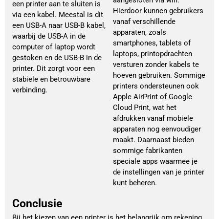
aangesloten via wifi.
een printer aan te sluiten is
Hierdoor kunnen gebruikers
via een kabel. Meestal is dit
vanaf verschillende
een USB-A naar USB-B kabel,
apparaten, zoals
waarbij de USB-A in de
smartphones, tablets of
computer of laptop wordt
laptops, printopdrachten
gestoken en de USB-B in de
versturen zonder kabels te
printer. Dit zorgt voor een
hoeven gebruiken. Sommige
stabiele en betrouwbare
printers ondersteunen ook
verbinding.
Apple AirPrint of Google
Cloud Print, wat het
afdrukken vanaf mobiele
apparaten nog eenvoudiger
maakt. Daarnaast bieden
sommige fabrikanten
speciale apps waarmee je
de instellingen van je printer
kunt beheren.
Conclusie
Bij het kiezen van een printer is het belangrijk om rekening