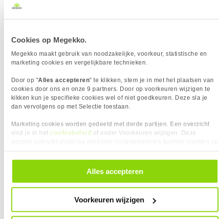
Cookies op Megekko.
Uit eigen voorraad leverbaar. Levertijd:
1 dag (vrijdag)
Megekko maakt gebruik van noodzakelijke, voorkeur, statistische en
Merk
Epson
marketing cookies en vergelijkbare technieken.
Print techniek
Inktjet
Kopiëren
Door op "
Alles accepteren
" te klikken, stem je in met het plaatsen van
cookies door ons en onze 9 partners. Door op voorkeuren wijzigen te
Scannen
kikken kun je specifieke cookies wel of niet goedkeuren. Deze sla je
Kleuren Prints
dan vervolgens op met Selectie toestaan.
Type Inkt
Inkttank
Printresolutie
5760 x 1440 dpi
Marketing cookies worden gedeeld met derde partijen. Een overzicht
Papier formaat
A4, A5, A6, B5, B6, C6
cookiebeleid
vind je in het
of onder Voorkeuren wijzigen. Deze
Papierlade Invoer 1
100 vellen
worden gebruikt zodat we gerichter reclamebanners kunnen inzetten op
andere websites. In onze cookievoorkeuren vind je een overzicht van
Wi-Fi
alle cookies. Je kunt je gegeven toestemming altijd intrekken, dit doe je
door in de footer van onze website te klikken op ‘Cookievoorkeuren’
Alles accepteren
onder het kopje ‘Mijn gegevens’.
Vergelijk product
Meer productinformatie
Voorkeuren wijzigen
Epson EcoTank ET-18100 foto printer
1x