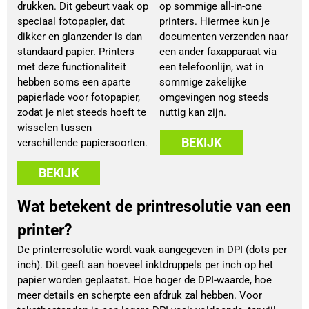
drukken. Dit gebeurt vaak op
op sommige all-in-one
speciaal fotopapier, dat
printers. Hiermee kun je
dikker en glanzender is dan
documenten verzenden naar
standaard papier. Printers
een ander faxapparaat via
met deze functionaliteit
een telefoonlijn, wat in
hebben soms een aparte
sommige zakelijke
papierlade voor fotopapier,
omgevingen nog steeds
zodat je niet steeds hoeft te
nuttig kan zijn.
wisselen tussen
BEKIJK
verschillende papiersoorten.
BEKIJK
Wat betekent de printresolutie van een
printer?
De printerresolutie wordt vaak aangegeven in DPI (dots per
inch). Dit geeft aan hoeveel inktdruppels per inch op het
papier worden geplaatst. Hoe hoger de DPI-waarde, hoe
meer details en scherpte een afdruk zal hebben. Voor