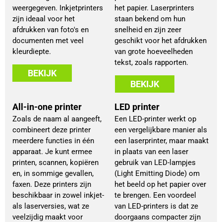
weergegeven. Inkjetprinters
het papier. Laserprinters
zijn ideaal voor het
staan bekend om hun
afdrukken van foto's en
snelheid en zijn zeer
documenten met veel
geschikt voor het afdrukken
kleurdiepte.
van grote hoeveelheden
tekst, zoals rapporten.
BEKIJK
BEKIJK
All-in-one printer
LED printer
Zoals de naam al aangeeft,
Een LED-printer werkt op
combineert deze printer
een vergelijkbare manier als
meerdere functies in één
een laserprinter, maar maakt
apparaat. Je kunt ermee
in plaats van een laser
printen, scannen, kopiëren
gebruik van LED-lampjes
en, in sommige gevallen,
(Light Emitting Diode) om
faxen. Deze printers zijn
het beeld op het papier over
beschikbaar in zowel inkjet-
te brengen. Een voordeel
als laserversies, wat ze
van LED-printers is dat ze
veelzijdig maakt voor
doorgaans compacter zijn