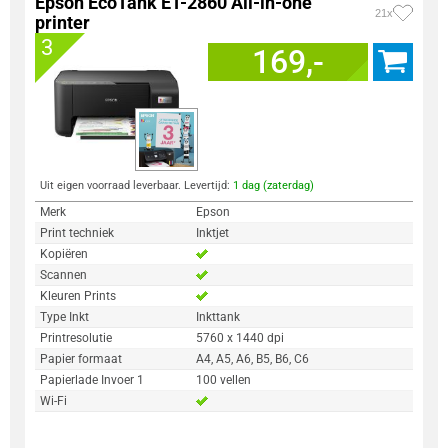
Epson EcoTank ET-2860 All-in-one
21x
printer
3
169,-
Uit eigen voorraad leverbaar. Levertijd:
1 dag (zaterdag)
Merk
Epson
Print techniek
Inktjet
Kopiëren
Scannen
Kleuren Prints
Type Inkt
Inkttank
Printresolutie
5760 x 1440 dpi
Papier formaat
A4, A5, A6, B5, B6, C6
Papierlade Invoer 1
100 vellen
Wi-Fi