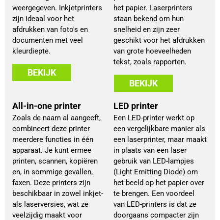
weergegeven. Inkjetprinters
het papier. Laserprinters
zijn ideaal voor het
staan bekend om hun
afdrukken van foto's en
snelheid en zijn zeer
documenten met veel
geschikt voor het afdrukken
kleurdiepte.
van grote hoeveelheden
tekst, zoals rapporten.
BEKIJK
BEKIJK
All-in-one printer
LED printer
Zoals de naam al aangeeft,
Een LED-printer werkt op
combineert deze printer
een vergelijkbare manier als
meerdere functies in één
een laserprinter, maar maakt
apparaat. Je kunt ermee
in plaats van een laser
printen, scannen, kopiëren
gebruik van LED-lampjes
en, in sommige gevallen,
(Light Emitting Diode) om
faxen. Deze printers zijn
het beeld op het papier over
beschikbaar in zowel inkjet-
te brengen. Een voordeel
als laserversies, wat ze
van LED-printers is dat ze
veelzijdig maakt voor
doorgaans compacter zijn