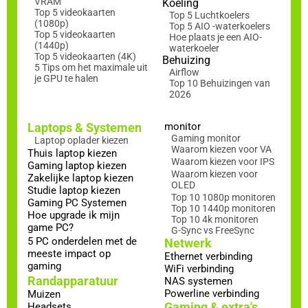
VRAM
Koeling
Top 5 videokaarten
Top 5 Luchtkoelers
(1080p)
Top 5 AIO -waterkoelers
Top 5 videokaarten
Hoe plaats je een AIO-
(1440p)
waterkoeler
Top 5 videokaarten (4K)
Behuizing
5 Tips om het maximale uit
Airflow
je GPU te halen
Top 10 Behuizingen van
2026
Laptops & Systemen
monitor
Gaming monitor
Laptop oplader kiezen
Waarom kiezen voor VA
Thuis laptop kiezen
Waarom kiezen voor IPS
Gaming laptop kiezen
Waarom kiezen voor
Zakelijke laptop kiezen
OLED
Studie laptop kiezen
Top 10 1080p monitoren
Gaming PC Systemen
Top 10 1440p monitoren
Hoe upgrade ik mijn
Top 10 4k monitoren
game PC?
G-Sync vs FreeSync
5 PC onderdelen met de
Netwerk
meeste impact op
Ethernet verbinding
gaming
WiFi verbinding
Randapparatuur
NAS systemen
Powerline verbinding
Muizen
Gaming & extra's
Headsets