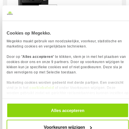
Uit eigen voorraad leverbaar. Levertijd:
1 dag (zaterdag)
Cookies op Megekko.
Merk
Epson
Print techniek
Inktjet
Megekko maakt gebruik van noodzakelijke, voorkeur, statistische en
marketing cookies en vergelijkbare technieken.
Kopiëren
Scannen
Door op "
Alles accepteren
" te klikken, stem je in met het plaatsen van
Kleuren Prints
cookies door ons en onze 9 partners. Door op voorkeuren wijzigen te
Type Inkt
Inkttank
kikken kun je specifieke cookies wel of niet goedkeuren. Deze sla je
Printresolutie
5760 x 1440 dpi
dan vervolgens op met Selectie toestaan.
Papier formaat
A4, A5, A6, B5, B6, C6
Marketing cookies worden gedeeld met derde partijen. Een overzicht
Papierlade Invoer 1
100 vellen
cookiebeleid
vind je in het
of onder Voorkeuren wijzigen. Deze
Wi-Fi
worden gebruikt zodat we gerichter reclamebanners kunnen inzetten op
andere websites. In onze cookievoorkeuren vind je een overzicht van
alle cookies. Je kunt je gegeven toestemming altijd intrekken, dit doe je
Vergelijk product
Meer productinformatie
door in de footer van onze website te klikken op ‘Cookievoorkeuren’
Alles accepteren
onder het kopje ‘Mijn gegevens’.
Epson EcoTank ET-18100 foto printer
1x
Voorkeuren wijzigen