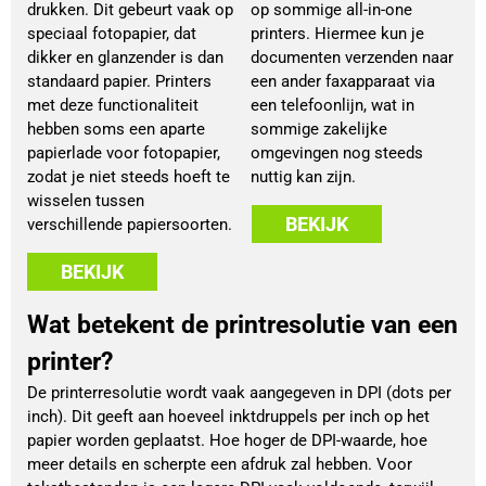
drukken. Dit gebeurt vaak op
op sommige all-in-one
speciaal fotopapier, dat
printers. Hiermee kun je
dikker en glanzender is dan
documenten verzenden naar
standaard papier. Printers
een ander faxapparaat via
met deze functionaliteit
een telefoonlijn, wat in
hebben soms een aparte
sommige zakelijke
papierlade voor fotopapier,
omgevingen nog steeds
zodat je niet steeds hoeft te
nuttig kan zijn.
wisselen tussen
BEKIJK
verschillende papiersoorten.
BEKIJK
Wat betekent de printresolutie van een
printer?
De printerresolutie wordt vaak aangegeven in DPI (dots per
inch). Dit geeft aan hoeveel inktdruppels per inch op het
papier worden geplaatst. Hoe hoger de DPI-waarde, hoe
meer details en scherpte een afdruk zal hebben. Voor