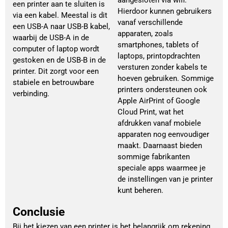
aangesloten via wifi.
een printer aan te sluiten is
Hierdoor kunnen gebruikers
via een kabel. Meestal is dit
vanaf verschillende
een USB-A naar USB-B kabel,
apparaten, zoals
waarbij de USB-A in de
smartphones, tablets of
computer of laptop wordt
laptops, printopdrachten
gestoken en de USB-B in de
versturen zonder kabels te
printer. Dit zorgt voor een
hoeven gebruiken. Sommige
stabiele en betrouwbare
printers ondersteunen ook
verbinding.
Apple AirPrint of Google
Cloud Print, wat het
afdrukken vanaf mobiele
apparaten nog eenvoudiger
maakt. Daarnaast bieden
sommige fabrikanten
speciale apps waarmee je
de instellingen van je printer
kunt beheren.
Conclusie
Bij het kiezen van een printer is het belangrijk om rekening