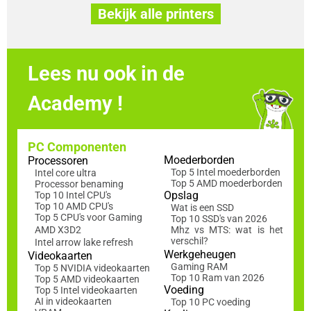
Bekijk alle printers
Lees nu ook in de
Academy !
PC Componenten
Moederborden
Processoren
Top 5 Intel moederborden
Intel core ultra
Top 5 AMD moederborden
Processor benaming
Opslag
Top 10 Intel CPU's
Top 10 AMD CPU's
Wat is een SSD
Top 5 CPU's voor Gaming
Top 10 SSD's van 2026
AMD X3D2
Mhz vs MTS: wat is het
verschil?
Intel arrow lake refresh
Werkgeheugen
Videokaarten
Gaming RAM
Top 5 NVIDIA videokaarten
Top 10 Ram van 2026
Top 5 AMD videokaarten
Voeding
Top 5 Intel videokaarten
AI in videokaarten
Top 10 PC voeding