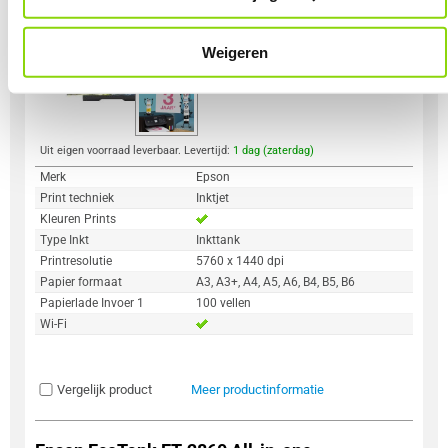
2
569,-
Weigeren
Uit eigen voorraad leverbaar. Levertijd:
1 dag (zaterdag)
Merk
Epson
Print techniek
Inktjet
Kleuren Prints
Type Inkt
Inkttank
Printresolutie
5760 x 1440 dpi
Papier formaat
A3, A3+, A4, A5, A6, B4, B5, B6
Papierlade Invoer 1
100 vellen
Wi-Fi
Vergelijk product
Meer productinformatie