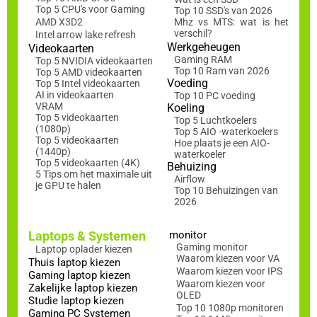
Top 5 CPU's voor Gaming
Top 10 SSD's van 2026
AMD X3D2
Mhz vs MTS: wat is het
verschil?
Intel arrow lake refresh
Werkgeheugen
Videokaarten
Gaming RAM
Top 5 NVIDIA videokaarten
Top 10 Ram van 2026
Top 5 AMD videokaarten
Voeding
Top 5 Intel videokaarten
AI in videokaarten
Top 10 PC voeding
VRAM
Koeling
Top 5 videokaarten
Top 5 Luchtkoelers
(1080p)
Top 5 AIO -waterkoelers
Top 5 videokaarten
Hoe plaats je een AIO-
(1440p)
waterkoeler
Top 5 videokaarten (4K)
Behuizing
5 Tips om het maximale uit
Airflow
je GPU te halen
Top 10 Behuizingen van
2026
Laptops & Systemen
monitor
Gaming monitor
Laptop oplader kiezen
Waarom kiezen voor VA
Thuis laptop kiezen
Waarom kiezen voor IPS
Gaming laptop kiezen
Waarom kiezen voor
Zakelijke laptop kiezen
OLED
Studie laptop kiezen
Top 10 1080p monitoren
Gaming PC Systemen