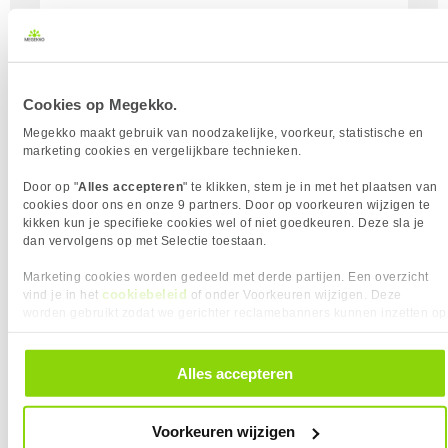
Megekko Academy leggen we uit wat belangrijk is
bij het kiezen van de juiste microfoon.
Lees meer
Cookies op Megekko.
Megekko maakt gebruik van noodzakelijke, voorkeur, statistische en
marketing cookies en vergelijkbare technieken.
Door op "
Alles accepteren
" te klikken, stem je in met het plaatsen van
cookies door ons en onze 9 partners. Door op voorkeuren wijzigen te
kikken kun je specifieke cookies wel of niet goedkeuren. Deze sla je
dan vervolgens op met Selectie toestaan.
Marketing cookies worden gedeeld met derde partijen. Een overzicht
cookiebeleid
vind je in het
of onder Voorkeuren wijzigen. Deze
Printers
worden gebruikt zodat we gerichter reclamebanners kunnen inzetten op
Een printer is handig in huis, vooral voor
andere websites. In onze cookievoorkeuren vind je een overzicht van
alle cookies. Je kunt je gegeven toestemming altijd intrekken, dit doe je
thuiswerken of studeren. Met een goede printer
door in de footer van onze website te klikken op ‘Cookievoorkeuren’
Alles accepteren
druk je eenvoudig documenten, foto’s en andere
onder het kopje ‘Mijn gegevens’.
bestanden af. Bij het kiezen van een printer zijn er
verschillende factoren om rekening mee te
Voorkeuren wijzigen
houden, zoals snelheid, kwaliteit en connectiviteit.