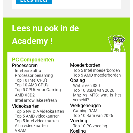
Lees nu ook in de
Academy !
PC Componenten
Moederborden
Processoren
Top 5 Intel moederborden
Intel core ultra
Top 5 AMD moederborden
Processor benaming
Opslag
Top 10 Intel CPU's
Top 10 AMD CPU's
Wat is een SSD
Top 5 CPU's voor Gaming
Top 10 SSD's van 2026
AMD X3D2
Mhz vs MTS: wat is het
verschil?
Intel arrow lake refresh
Werkgeheugen
Videokaarten
Gaming RAM
Top 5 NVIDIA videokaarten
Top 10 Ram van 2026
Top 5 AMD videokaarten
Voeding
Top 5 Intel videokaarten
AI in videokaarten
Top 10 PC voeding
VRAM
Koeling