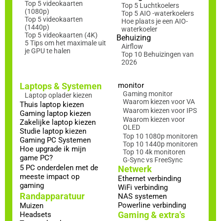
Top 5 videokaarten
Top 5 Luchtkoelers
(1080p)
Top 5 AIO -waterkoelers
Top 5 videokaarten
Hoe plaats je een AIO-
(1440p)
waterkoeler
Top 5 videokaarten (4K)
Behuizing
5 Tips om het maximale uit
Airflow
je GPU te halen
Top 10 Behuizingen van
2026
Laptops & Systemen
monitor
Gaming monitor
Laptop oplader kiezen
Waarom kiezen voor VA
Thuis laptop kiezen
Waarom kiezen voor IPS
Gaming laptop kiezen
Waarom kiezen voor
Zakelijke laptop kiezen
OLED
Studie laptop kiezen
Top 10 1080p monitoren
Gaming PC Systemen
Top 10 1440p monitoren
Hoe upgrade ik mijn
Top 10 4k monitoren
game PC?
G-Sync vs FreeSync
5 PC onderdelen met de
Netwerk
meeste impact op
Ethernet verbinding
gaming
WiFi verbinding
Randapparatuur
NAS systemen
Powerline verbinding
Muizen
Gaming & extra's
Headsets