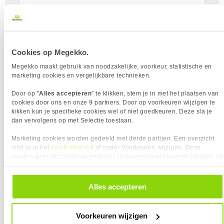
Megekko Academy leggen we uit wat belangrijk is
bij het kiezen van de juiste microfoon.
Lees meer
Cookies op Megekko.
Megekko maakt gebruik van noodzakelijke, voorkeur, statistische en
marketing cookies en vergelijkbare technieken.
Door op "
Alles accepteren
" te klikken, stem je in met het plaatsen van
cookies door ons en onze 9 partners. Door op voorkeuren wijzigen te
kikken kun je specifieke cookies wel of niet goedkeuren. Deze sla je
dan vervolgens op met Selectie toestaan.
Marketing cookies worden gedeeld met derde partijen. Een overzicht
cookiebeleid
vind je in het
of onder Voorkeuren wijzigen. Deze
Printers
worden gebruikt zodat we gerichter reclamebanners kunnen inzetten op
Een printer is handig in huis, vooral voor
andere websites. In onze cookievoorkeuren vind je een overzicht van
alle cookies. Je kunt je gegeven toestemming altijd intrekken, dit doe je
thuiswerken of studeren. Met een goede printer
door in de footer van onze website te klikken op ‘Cookievoorkeuren’
Alles accepteren
druk je eenvoudig documenten, foto’s en andere
onder het kopje ‘Mijn gegevens’.
bestanden af. Bij het kiezen van een printer zijn er
verschillende factoren om rekening mee te
Voorkeuren wijzigen
houden, zoals snelheid, kwaliteit en connectiviteit.