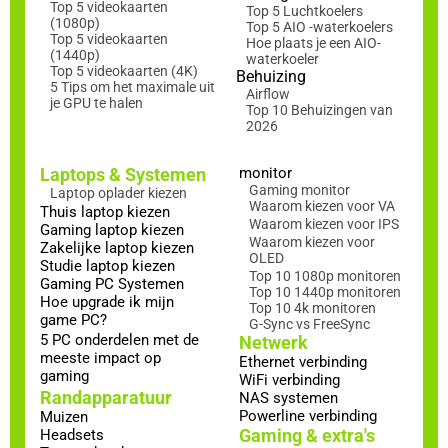
Top 5 videokaarten
Top 5 Luchtkoelers
(1080p)
Top 5 AIO -waterkoelers
Top 5 videokaarten
Hoe plaats je een AIO-
(1440p)
waterkoeler
Top 5 videokaarten (4K)
Behuizing
5 Tips om het maximale uit
Airflow
je GPU te halen
Top 10 Behuizingen van
2026
Laptops & Systemen
monitor
Gaming monitor
Laptop oplader kiezen
Waarom kiezen voor VA
Thuis laptop kiezen
Waarom kiezen voor IPS
Gaming laptop kiezen
Waarom kiezen voor
Zakelijke laptop kiezen
OLED
Studie laptop kiezen
Top 10 1080p monitoren
Gaming PC Systemen
Top 10 1440p monitoren
Hoe upgrade ik mijn
Top 10 4k monitoren
game PC?
G-Sync vs FreeSync
5 PC onderdelen met de
Netwerk
meeste impact op
Ethernet verbinding
gaming
WiFi verbinding
Randapparatuur
NAS systemen
Powerline verbinding
Muizen
Gaming & extra's
Headsets