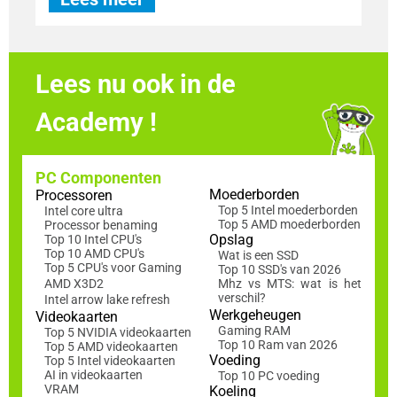
Lees nu ook in de
Academy !
PC Componenten
Moederborden
Processoren
Top 5 Intel moederborden
Intel core ultra
Top 5 AMD moederborden
Processor benaming
Opslag
Top 10 Intel CPU's
Top 10 AMD CPU's
Wat is een SSD
Top 5 CPU's voor Gaming
Top 10 SSD's van 2026
AMD X3D2
Mhz vs MTS: wat is het
verschil?
Intel arrow lake refresh
Werkgeheugen
Videokaarten
Gaming RAM
Top 5 NVIDIA videokaarten
Top 10 Ram van 2026
Top 5 AMD videokaarten
Voeding
Top 5 Intel videokaarten
AI in videokaarten
Top 10 PC voeding
VRAM
Koeling