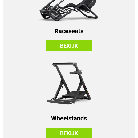
Raceseats
BEKIJK
Wheelstands
BEKIJK