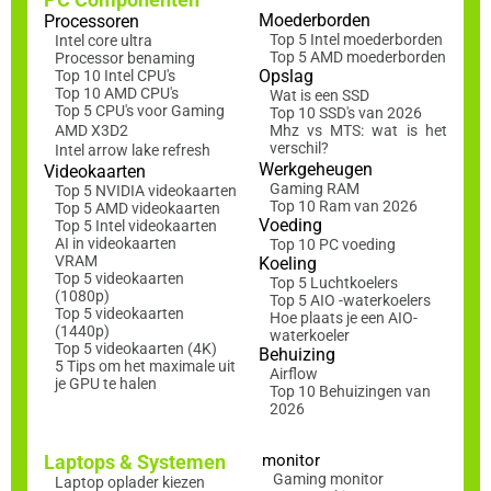
Moederborden
Processoren
Top 5 Intel moederborden
Intel core ultra
Top 5 AMD moederborden
Processor benaming
Opslag
Top 10 Intel CPU's
Top 10 AMD CPU's
Wat is een SSD
Top 5 CPU's voor Gaming
Top 10 SSD's van 2026
AMD X3D2
Mhz vs MTS: wat is het
verschil?
Intel arrow lake refresh
Werkgeheugen
Videokaarten
Gaming RAM
Top 5 NVIDIA videokaarten
Top 10 Ram van 2026
Top 5 AMD videokaarten
Voeding
Top 5 Intel videokaarten
AI in videokaarten
Top 10 PC voeding
VRAM
Koeling
Top 5 videokaarten
Top 5 Luchtkoelers
(1080p)
Top 5 AIO -waterkoelers
Top 5 videokaarten
Hoe plaats je een AIO-
(1440p)
waterkoeler
Top 5 videokaarten (4K)
Behuizing
5 Tips om het maximale uit
Airflow
je GPU te halen
Top 10 Behuizingen van
2026
Laptops & Systemen
monitor
Gaming monitor
Laptop oplader kiezen