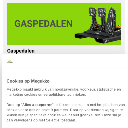
Gaspedalen
Er zijn verschillende factoren waar je rekening mee kunt
houden bij het kiezen van je pedalen. Met de pedalen is het
belangrijk dat er in ieder geval twee pedalen aanwezig zijn:
een pedaal om gas te geven en een pedaal om te remmen.
Cookies op Megekko.
In sommige gevallen zit er een derde pedaal bij om te
schakelen (de koppeling), maar vaak is deze mogelijkheid
Megekko maakt gebruik van noodzakelijke, voorkeur, statistische en
marketing cookies en vergelijkbare technieken.
ook aanwezig op het stuur. Er zijn verschillende soorten
pedaalsensoren waar je uit kunt kiezen. Deze meten op
Door op "
Alles accepteren
" te klikken, stem je in met het plaatsen van
verschillende manieren hoe ver het pedaal is ingedrukt.
cookies door ons en onze 9 partners. Door op voorkeuren wijzigen te
kikken kun je specifieke cookies wel of niet goedkeuren. Deze sla je
Potentiometer
: meet de positie van het pedaal met een 
dan vervolgens op met Selectie toestaan.
mechanische sensor;