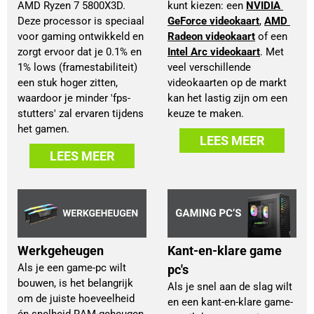
AMD Ryzen 7 5800X3D.
kunt kiezen: een 
NVIDIA 
Deze processor is speciaal
GeForce videokaart
, 
AMD 
voor gaming ontwikkeld en
Radeon videokaart
 of een 
zorgt ervoor dat je 0.1% en
Intel Arc videokaart
. Met 
1% lows (framestabiliteit)
veel verschillende 
een stuk hoger zitten,
videokaarten op de markt 
waardoor je minder 'fps-
kan het lastig zijn om een 
stutters' zal ervaren tijdens
keuze te maken.
het gamen.
LEES MEER
LEES MEER
Werkgeheugen
Kant-en-klare game
Als je een game-pc wilt
pc's
bouwen, is het belangrijk
Als je snel aan de slag wilt
om de juiste hoeveelheid
en een kant-en-klare game-