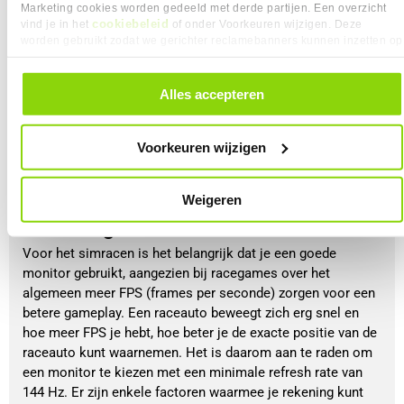
Hall-effect
: meet ook de positie, maar dan met 
Marketing cookies worden gedeeld met derde partijen. Een overzicht
cookiebeleid
magneten en gebruikt minder mechanische onderdelen;
vind je in het
of onder Voorkeuren wijzigen. Deze
worden gebruikt zodat we gerichter reclamebanners kunnen inzetten op
Laad-cel
: deze sensor zet fysieke energie om naar een 
andere websites. In onze cookievoorkeuren vind je een overzicht van
elektrisch signaal met een transducer;
alle cookies. Je kunt je gegeven toestemming altijd intrekken, dit doe je
Hydraulische druk
: deze sensor gebruikt hydraulische 
door in de footer van onze website te klikken op ‘Cookievoorkeuren’
Alles accepteren
invoer en zet deze om in elektrische impulsen. 
onder het kopje ‘Mijn gegevens’.
BEKIJK
Voorkeuren wijzigen
Wat voor monitor heb ik nodig voor
Weigeren
simracing?
Voor het simracen is het belangrijk dat je een goede
monitor gebruikt, aangezien bij racegames over het
algemeen meer FPS (frames per seconde) zorgen voor een
betere gameplay. Een raceauto beweegt zich erg snel en
hoe meer FPS je hebt, hoe beter je de exacte positie van de
raceauto kunt waarnemen. Het is daarom aan te raden om
een monitor te kiezen met een minimale refresh rate van
144 Hz. Er zijn enkele factoren waarmee je rekening kunt