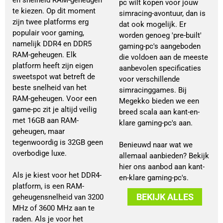
én snelheid RAM-geheugen
pc wilt kopen voor jouw
te kiezen. Op dit moment
simracing-avontuur, dan is
zijn twee platforms erg
dat ook mogelijk. Er
populair voor gaming,
worden genoeg 'pre-built'
namelijk DDR4 en DDR5
gaming-pc's aangeboden
RAM-geheugen. Elk
die voldoen aan de meeste
platform heeft zijn eigen
aanbevolen specificaties
sweetspot wat betreft de
voor verschillende
beste snelheid van het
simracinggames. Bij
RAM-geheugen. Voor een
Megekko bieden we een
game-pc zit je altijd veilig
breed scala aan kant-en-
met 16GB aan RAM-
klare gaming-pc's aan.
geheugen, maar
tegenwoordig is 32GB geen
Benieuwd naar wat we
overbodige luxe.
allemaal aanbieden? Bekijk
hier ons aanbod aan kant-
Als je kiest voor het DDR4-
en-klare gaming-pc's.
platform, is een RAM-
BEKIJK ALLES
geheugensnelheid van 3200
MHz of 3600 MHz aan te
raden. Als je voor het