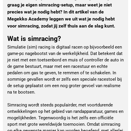
graag je eigen simracing-setup, maar weet je niet
precies wat je nodig hebt? In dit artikel van de
Megekko Academy leggen we uit wat je nodig hebt
voor simracing, zodat jij zelf thuis aan de slag kunt.
Wat is simracing?
Simulatie (sim) racing is digitaal racen op bijvoorbeeld een
game-pc nagebootst van de werkelijkheid. Dat betekent dat
je niet met een toetsenbord en muis of controller de auto in
de game bestuurt, maar met een racestuur en echte
pedalen om gas te geven, te remmen of te schakelen. In
sommige gevallen wordt er zelfs een speciale racestoel bij
de setup geplaatst om een nog groter gevoel van realisme
na te bootsen.
Simracing wordt steeds populairder, met voortdurende
ontwikkelingen op het gebied van randapparatuur, games en
mogelijkheden. Tegenwoordig is het zelfs een officiële
sport met grote wereldwijde toernooien. Omdat simracing
op elke gewenste manier kan worden beoefend, met allerlei