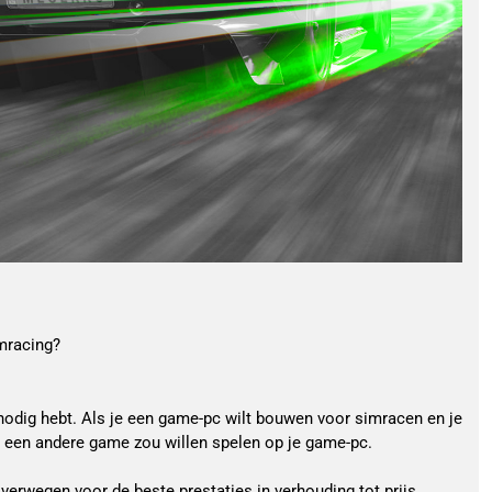
imracing?
odig hebt. Als je een game-pc wilt bouwen voor simracen en je 
s een andere game zou willen spelen op je game-pc.
rwegen voor de beste prestaties in verhouding tot prijs. 