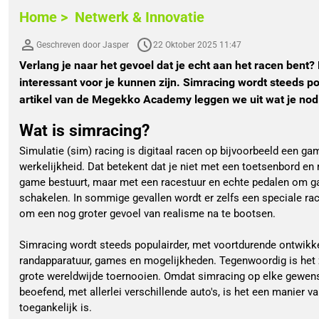
Home >
Netwerk & Innovatie
Geschreven door Jasper
22 Oktober 2025 11:47
Verlang je naar het gevoel dat je echt aan het racen ben
interessant voor je kunnen zijn. Simracing wordt steeds pop
artikel van de Megekko Academy leggen we uit wat je nodig 
Wat is simracing?
Simulatie (sim) racing is digitaal racen op bijvoorbeeld een g
werkelijkheid. Dat betekent dat je niet met een toetsenbord en 
game bestuurt, maar met een racestuur en echte pedalen om ga
schakelen. In sommige gevallen wordt er zelfs een speciale rac
om een nog groter gevoel van realisme na te bootsen.
Simracing wordt steeds populairder, met voortdurende ontwikk
randapparatuur, games en mogelijkheden. Tegenwoordig is het z
grote wereldwijde toernooien. Omdat simracing op elke gewen
beoefend, met allerlei verschillende auto's, is het een manier
toegankelijk is.