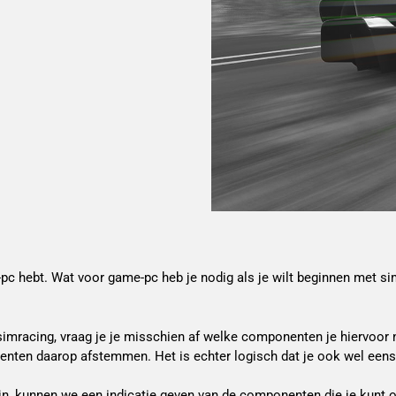
pc hebt. Wat voor game-pc heb je nodig als je wilt beginnen met s
imracing, vraag je je misschien af welke componenten je hiervoor n
nenten daarop afstemmen. Het is echter logisch dat je ook wel een
, kunnen we een indicatie geven van de componenten die je kunt ove