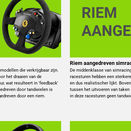
Riem aangedreven simrac
odellen die verkrijgbaar zijn.
De middenklasse van simracing
oor het draaien van de
racesturen hebben een sterkere
, wat resulteert in 'feedback'
en dus realistischer lijkt. Bov
gedreven door tandwielen is
tussen het uitvoeren van taken 
gedreven door een riem.
in deze racesturen geen tandwie