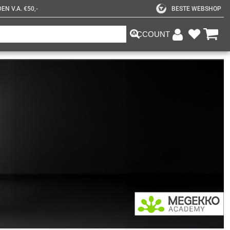
N V.A. €50,-
BESTE WEBSHOP
ACCOUNT