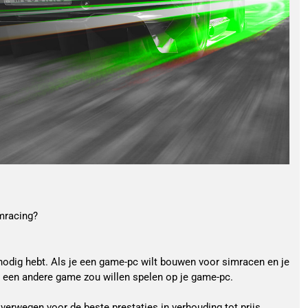
imracing?
odig hebt. Als je een game-pc wilt bouwen voor simracen en je 
s een andere game zou willen spelen op je game-pc.
rwegen voor de beste prestaties in verhouding tot prijs. 