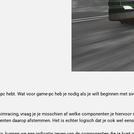
pc hebt. Wat voor game-pc heb je nodig als je wilt beginnen met s
imracing, vraag je je misschien af welke componenten je hiervoor n
nenten daarop afstemmen. Het is echter logisch dat je ook wel een
, kunnen we een indicatie geven van de componenten die je kunt ove