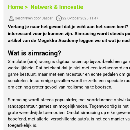
Home >
Netwerk & Innovatie
Geschreven door Jasper
22 Oktober 2025 11:47
Verlang je naar het gevoel dat je echt aan het racen ben
interessant voor je kunnen zijn. Simracing wordt steeds pop
artikel van de Megekko Academy leggen we uit wat je nodig 
Wat is simracing?
Simulatie (sim) racing is digitaal racen op bijvoorbeeld een g
werkelijkheid. Dat betekent dat je niet met een toetsenbord en 
game bestuurt, maar met een racestuur en echte pedalen om ga
schakelen. In sommige gevallen wordt er zelfs een speciale rac
om een nog groter gevoel van realisme na te bootsen.
Simracing wordt steeds populairder, met voortdurende ontwikk
randapparatuur, games en mogelijkheden. Tegenwoordig is het z
grote wereldwijde toernooien. Omdat simracing op elke gewen
beoefend, met allerlei verschillende auto's, is het een manier
toegankelijk is.