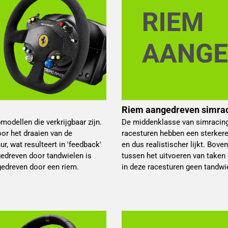
Riem aangedreven simrac
odellen die verkrijgbaar zijn.
De middenklasse van simracing
oor het draaien van de
racesturen hebben een sterkere
, wat resulteert in 'feedback'
en dus realistischer lijkt. Bov
gedreven door tandwielen is
tussen het uitvoeren van taken 
gedreven door een riem.
in deze racesturen geen tandwie