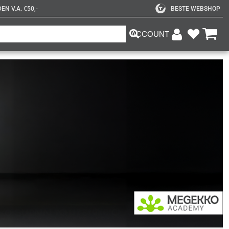
N V.A. €50,-
BESTE WEBSHOP
ACCOUNT