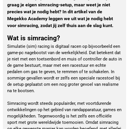
graag je eigen simracing-setup, maar weet je niet
precies wat je nodig hebt? In dit artikel van de
Megekko Academy leggen we uit wat je nodig hebt
voor simracing, zodat jij zelf thuis aan de slag kunt.
Wat is simracing?
Simulatie (sim) racing is digitaal racen op bijvoorbeeld een
game-pc nagebootst van de werkelijkheid. Dat betekent dat
je niet met een toetsenbord en muis of controller de auto in
de game bestuurt, maar met een racestuur en echte
pedalen om gas te geven, te remmen of te schakelen. In
sommige gevallen wordt er zelfs een speciale racestoel bij
de setup geplaatst om een nog groter gevoel van realisme
na te bootsen.
Simracing wordt steeds populairder, met voortdurende
ontwikkelingen op het gebied van randapparatuur, games en
mogelijkheden. Tegenwoordig is het zelfs een officiële
sport met grote wereldwijde toernooien. Omdat simracing
op elke gewenste manier kan worden beoefend, met allerlei