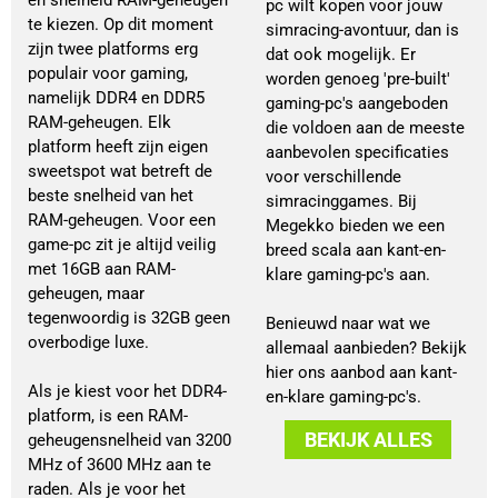
én snelheid RAM-geheugen
pc wilt kopen voor jouw
te kiezen. Op dit moment
simracing-avontuur, dan is
zijn twee platforms erg
dat ook mogelijk. Er
populair voor gaming,
worden genoeg 'pre-built'
namelijk DDR4 en DDR5
gaming-pc's aangeboden
RAM-geheugen. Elk
die voldoen aan de meeste
platform heeft zijn eigen
aanbevolen specificaties
sweetspot wat betreft de
voor verschillende
beste snelheid van het
simracinggames. Bij
RAM-geheugen. Voor een
Megekko bieden we een
game-pc zit je altijd veilig
breed scala aan kant-en-
met 16GB aan RAM-
klare gaming-pc's aan.
geheugen, maar
tegenwoordig is 32GB geen
Benieuwd naar wat we
overbodige luxe.
allemaal aanbieden? Bekijk
hier ons aanbod aan kant-
Als je kiest voor het DDR4-
en-klare gaming-pc's.
platform, is een RAM-
BEKIJK ALLES
geheugensnelheid van 3200
MHz of 3600 MHz aan te
raden. Als je voor het