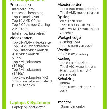
Moederborden
Processoren
Top 5 Intel moederborden
Intel core ultra
Top 5 AMD moederborden
Processor benaming
Opslag
Top 10 Intel CPU's
Top 10 AMD CPU's
Wat is een SSD
Top 5 CPU's voor Gaming
Top 10 SSD's van 2026
AMD X3D2
Mhz vs MTS: wat is het
verschil?
Intel arrow lake refresh
Werkgeheugen
Videokaarten
Gaming RAM
Top 5 NVIDIA videokaarten
Top 10 Ram van 2026
Top 5 AMD videokaarten
Voeding
Top 5 Intel videokaarten
AI in videokaarten
Top 10 PC voeding
VRAM
Koeling
Top 5 videokaarten
Top 5 Luchtkoelers
(1080p)
Top 5 AIO -waterkoelers
Top 5 videokaarten
Hoe plaats je een AIO-
(1440p)
waterkoeler
Top 5 videokaarten (4K)
Behuizing
5 Tips om het maximale uit
Airflow
je GPU te halen
Top 10 Behuizingen van
2026
Laptops & Systemen
monitor
Gaming monitor
Laptop oplader kiezen