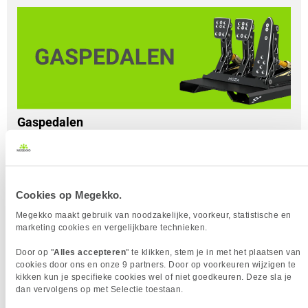
Gaspedalen
Er zijn verschillende factoren waar je rekening mee kunt
houden bij het kiezen van je pedalen. Met de pedalen is het
belangrijk dat er in ieder geval twee pedalen aanwezig zijn:
een pedaal om gas te geven en een pedaal om te remmen.
Cookies op Megekko.
In sommige gevallen zit er een derde pedaal bij om te
schakelen (de koppeling), maar vaak is deze mogelijkheid
Megekko maakt gebruik van noodzakelijke, voorkeur, statistische en
marketing cookies en vergelijkbare technieken.
ook aanwezig op het stuur. Er zijn verschillende soorten
pedaalsensoren waar je uit kunt kiezen. Deze meten op
Door op "
Alles accepteren
" te klikken, stem je in met het plaatsen van
verschillende manieren hoe ver het pedaal is ingedrukt.
cookies door ons en onze 9 partners. Door op voorkeuren wijzigen te
kikken kun je specifieke cookies wel of niet goedkeuren. Deze sla je
Potentiometer
: meet de positie van het pedaal met een 
dan vervolgens op met Selectie toestaan.
mechanische sensor;