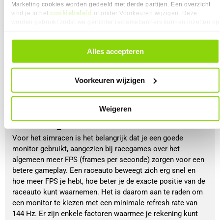
Hall-effect
: meet ook de positie, maar dan met 
Marketing cookies worden gedeeld met derde partijen. Een overzicht
cookiebeleid
magneten en gebruikt minder mechanische onderdelen;
vind je in het
of onder Voorkeuren wijzigen. Deze
worden gebruikt zodat we gerichter reclamebanners kunnen inzetten op
Laad-cel
: deze sensor zet fysieke energie om naar een 
andere websites. In onze cookievoorkeuren vind je een overzicht van
elektrisch signaal met een transducer;
alle cookies. Je kunt je gegeven toestemming altijd intrekken, dit doe je
Hydraulische druk
: deze sensor gebruikt hydraulische 
door in de footer van onze website te klikken op ‘Cookievoorkeuren’
Alles accepteren
invoer en zet deze om in elektrische impulsen. 
onder het kopje ‘Mijn gegevens’.
BEKIJK
Voorkeuren wijzigen
Wat voor monitor heb ik nodig voor
Weigeren
simracing?
Voor het simracen is het belangrijk dat je een goede
monitor gebruikt, aangezien bij racegames over het
algemeen meer FPS (frames per seconde) zorgen voor een
betere gameplay. Een raceauto beweegt zich erg snel en
hoe meer FPS je hebt, hoe beter je de exacte positie van de
raceauto kunt waarnemen. Het is daarom aan te raden om
een monitor te kiezen met een minimale refresh rate van
144 Hz. Er zijn enkele factoren waarmee je rekening kunt