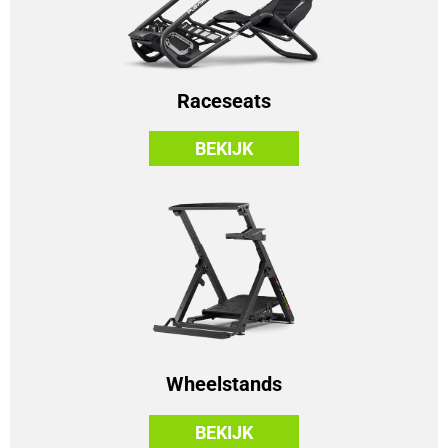
Raceseats
BEKIJK
Wheelstands
BEKIJK