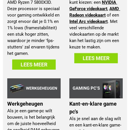
AMD Ryzen 7 5800X3D.
kunt kiezen: een 
NVIDIA 
Deze processor is speciaal
GeForce videokaart
, 
AMD 
voor gaming ontwikkeld en
Radeon videokaart
 of een 
zorgt ervoor dat je 0.1% en
Intel Arc videokaart
. Met 
1% lows (framestabiliteit)
veel verschillende 
een stuk hoger zitten,
videokaarten op de markt 
waardoor je minder 'fps-
kan het lastig zijn om een 
stutters' zal ervaren tijdens
keuze te maken.
het gamen.
LEES MEER
LEES MEER
Werkgeheugen
Kant-en-klare game
Als je een game-pc wilt
pc's
bouwen, is het belangrijk
Als je snel aan de slag wilt
om de juiste hoeveelheid
en een kant-en-klare game-