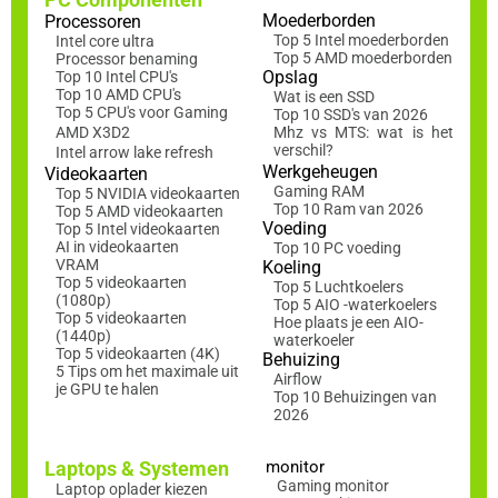
Moederborden
Processoren
Top 5 Intel moederborden
Intel core ultra
Top 5 AMD moederborden
Processor benaming
Opslag
Top 10 Intel CPU's
Top 10 AMD CPU's
Wat is een SSD
Top 5 CPU's voor Gaming
Top 10 SSD's van 2026
AMD X3D2
Mhz vs MTS: wat is het
verschil?
Intel arrow lake refresh
Werkgeheugen
Videokaarten
Gaming RAM
Top 5 NVIDIA videokaarten
Top 10 Ram van 2026
Top 5 AMD videokaarten
Voeding
Top 5 Intel videokaarten
AI in videokaarten
Top 10 PC voeding
VRAM
Koeling
Top 5 videokaarten
Top 5 Luchtkoelers
(1080p)
Top 5 AIO -waterkoelers
Top 5 videokaarten
Hoe plaats je een AIO-
(1440p)
waterkoeler
Top 5 videokaarten (4K)
Behuizing
5 Tips om het maximale uit
Airflow
je GPU te halen
Top 10 Behuizingen van
2026
Laptops & Systemen
monitor
Gaming monitor
Laptop oplader kiezen