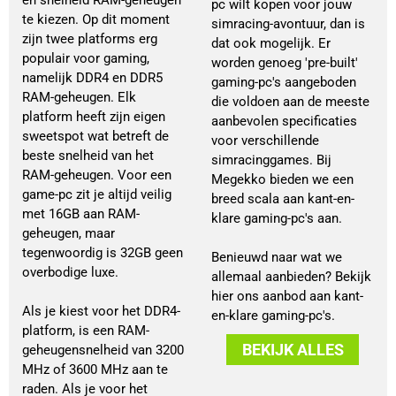
én snelheid RAM-geheugen
pc wilt kopen voor jouw
te kiezen. Op dit moment
simracing-avontuur, dan is
zijn twee platforms erg
dat ook mogelijk. Er
populair voor gaming,
worden genoeg 'pre-built'
namelijk DDR4 en DDR5
gaming-pc's aangeboden
RAM-geheugen. Elk
die voldoen aan de meeste
platform heeft zijn eigen
aanbevolen specificaties
sweetspot wat betreft de
voor verschillende
beste snelheid van het
simracinggames. Bij
RAM-geheugen. Voor een
Megekko bieden we een
game-pc zit je altijd veilig
breed scala aan kant-en-
met 16GB aan RAM-
klare gaming-pc's aan.
geheugen, maar
tegenwoordig is 32GB geen
Benieuwd naar wat we
overbodige luxe.
allemaal aanbieden? Bekijk
hier ons aanbod aan kant-
Als je kiest voor het DDR4-
en-klare gaming-pc's.
platform, is een RAM-
BEKIJK ALLES
geheugensnelheid van 3200
MHz of 3600 MHz aan te
raden. Als je voor het