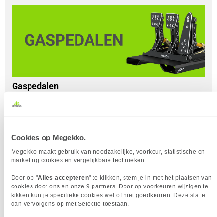
Gaspedalen
Er zijn verschillende factoren waar je rekening mee kunt
houden bij het kiezen van je pedalen. Met de pedalen is het
belangrijk dat er in ieder geval twee pedalen aanwezig zijn:
een pedaal om gas te geven en een pedaal om te remmen.
Cookies op Megekko.
In sommige gevallen zit er een derde pedaal bij om te
schakelen (de koppeling), maar vaak is deze mogelijkheid
Megekko maakt gebruik van noodzakelijke, voorkeur, statistische en
marketing cookies en vergelijkbare technieken.
ook aanwezig op het stuur. Er zijn verschillende soorten
pedaalsensoren waar je uit kunt kiezen. Deze meten op
Door op "
Alles accepteren
" te klikken, stem je in met het plaatsen van
verschillende manieren hoe ver het pedaal is ingedrukt.
cookies door ons en onze 9 partners. Door op voorkeuren wijzigen te
kikken kun je specifieke cookies wel of niet goedkeuren. Deze sla je
Potentiometer
: meet de positie van het pedaal met een 
dan vervolgens op met Selectie toestaan.
mechanische sensor;