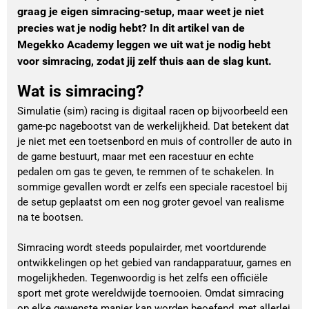
graag je eigen simracing-setup, maar weet je niet
precies wat je nodig hebt? In dit artikel van de
Megekko Academy leggen we uit wat je nodig hebt
voor simracing, zodat jij zelf thuis aan de slag kunt.
Wat is simracing?
Simulatie (sim) racing is digitaal racen op bijvoorbeeld een
game-pc nagebootst van de werkelijkheid. Dat betekent dat
je niet met een toetsenbord en muis of controller de auto in
de game bestuurt, maar met een racestuur en echte
pedalen om gas te geven, te remmen of te schakelen. In
sommige gevallen wordt er zelfs een speciale racestoel bij
de setup geplaatst om een nog groter gevoel van realisme
na te bootsen.
Simracing wordt steeds populairder, met voortdurende
ontwikkelingen op het gebied van randapparatuur, games en
mogelijkheden. Tegenwoordig is het zelfs een officiële
sport met grote wereldwijde toernooien. Omdat simracing
op elke gewenste manier kan worden beoefend, met allerlei