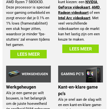
AMD Ryzen 7 5800X3D.
kunt kiezen: een 
NVIDIA 
Deze processor is speciaal
GeForce videokaart
, 
AMD 
voor gaming ontwikkeld en
Radeon videokaart
 of een 
zorgt ervoor dat je 0.1% en
Intel Arc videokaart
. Met 
1% lows (framestabiliteit)
veel verschillende 
een stuk hoger zitten,
videokaarten op de markt 
waardoor je minder 'fps-
kan het lastig zijn om een 
stutters' zal ervaren tijdens
keuze te maken.
het gamen.
LEES MEER
LEES MEER
Werkgeheugen
Kant-en-klare game
Als je een game-pc wilt
pc's
bouwen, is het belangrijk
Als je snel aan de slag wilt
om de juiste hoeveelheid
en een kant-en-klare game-