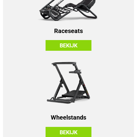
Raceseats
BEKIJK
Wheelstands
BEKIJK