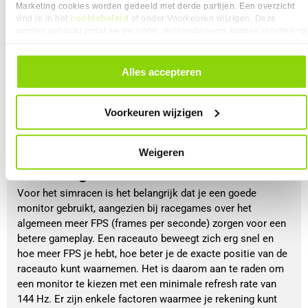
Hall-effect
: meet ook de positie, maar dan met 
Marketing cookies worden gedeeld met derde partijen. Een overzicht
cookiebeleid
magneten en gebruikt minder mechanische onderdelen;
vind je in het
of onder Voorkeuren wijzigen. Deze
worden gebruikt zodat we gerichter reclamebanners kunnen inzetten op
Laad-cel
: deze sensor zet fysieke energie om naar een 
andere websites. In onze cookievoorkeuren vind je een overzicht van
elektrisch signaal met een transducer;
alle cookies. Je kunt je gegeven toestemming altijd intrekken, dit doe je
Hydraulische druk
: deze sensor gebruikt hydraulische 
door in de footer van onze website te klikken op ‘Cookievoorkeuren’
Alles accepteren
invoer en zet deze om in elektrische impulsen. 
onder het kopje ‘Mijn gegevens’.
BEKIJK
Voorkeuren wijzigen
Wat voor monitor heb ik nodig voor
Weigeren
simracing?
Voor het simracen is het belangrijk dat je een goede
monitor gebruikt, aangezien bij racegames over het
algemeen meer FPS (frames per seconde) zorgen voor een
betere gameplay. Een raceauto beweegt zich erg snel en
hoe meer FPS je hebt, hoe beter je de exacte positie van de
raceauto kunt waarnemen. Het is daarom aan te raden om
een monitor te kiezen met een minimale refresh rate van
144 Hz. Er zijn enkele factoren waarmee je rekening kunt