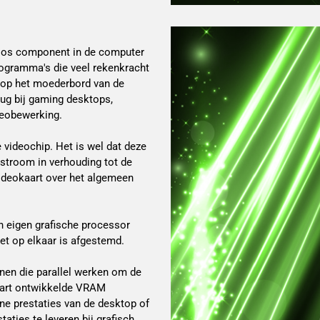
n los component in de computer
rogramma's die veel rekenkracht
 op het moederbord van de
ug bij gaming desktops,
deobewerking.
 videochip. Het is wel dat deze
l stroom in verhouding tot de
videokaart over het algemeen
n eigen grafische processor
et op elkaar is afgestemd.
nen die parallel werken om de
apart ontwikkelde VRAM
e prestaties van de desktop of
aties te leveren bij grafisch