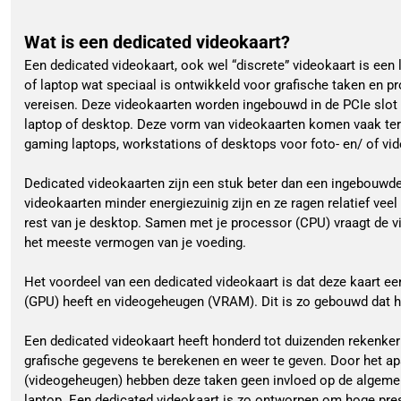
Wat is een dedicated videokaart?
Een dedicated videokaart, ook wel “discrete” videokaart is ee
of laptop wat speciaal is ontwikkeld voor grafische taken en p
vereisen. Deze videokaarten worden ingebouwd in de PCIe slot
laptop of desktop. Deze vorm van videokaarten komen vaak ter
gaming laptops, workstations of desktops voor foto- en/ of vi
Dedicated videokaarten zijn een stuk beter dan een ingebouwde
videokaarten minder energiezuinig zijn en ze ragen relatief vee
rest van je desktop. Samen met je processor (CPU) vraagt de 
het meeste vermogen van je voeding.
Het voordeel van een dedicated videokaart is dat deze kaart ee
(GPU) heeft en videogeheugen (VRAM). Dit is zo gebouwd dat h
Een dedicated videokaart heeft honderd tot duizenden rekenker
grafische gegevens te berekenen en weer te geven. Door het 
(videogeheugen) hebben deze taken geen invloed op de algemen
laptop. Een dedicated videokaart is zo ontworpen om hoge prest