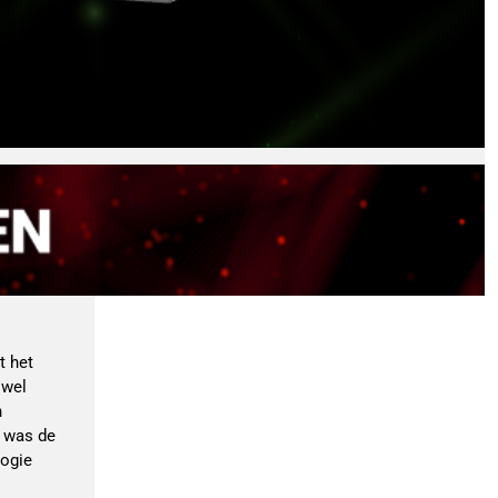
t het
 wel
n
t was de
logie