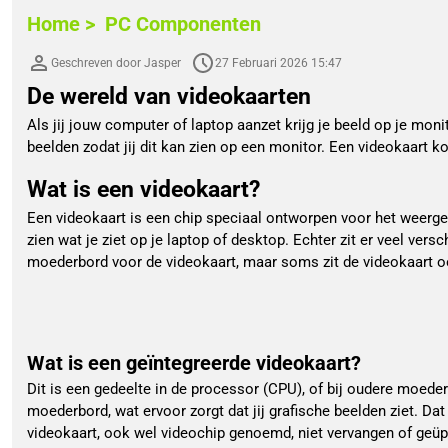
Home >
PC Componenten
Geschreven door Jasper
27 Februari 2026 15:47
De wereld van videokaarten
Als jij jouw computer of laptop aanzet krijg je beeld op je mon
beelden zodat jij dit kan zien op een monitor. Een videokaart ko
Wat is een videokaart?
Een videokaart is een chip speciaal ontworpen voor het weergev
zien wat je ziet op je laptop of desktop. Echter zit er veel vers
moederbord voor de videokaart, maar soms zit de videokaart o
Wat is een geïntegreerde videokaart?
Dit is een gedeelte in de processor (CPU), of bij oudere moederb
moederbord, wat ervoor zorgt dat jij grafische beelden ziet. Da
videokaart, ook wel videochip genoemd, niet vervangen of geüp