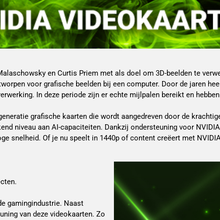
 Malaschowsky en Curtis Priem met als doel om 3D-beelden te verwe
ntworpen voor grafische beelden bij een computer. Door de jaren hee
rwerking. In deze periode zijn er echte mijlpalen bereikt en hebb
eneratie grafische kaarten die wordt aangedreven door de krachtige
end niveau aan AI-capaciteiten. Dankzij ondersteuning voor NVIDIA 
ge snelheid. Of je nu speelt in 1440p of content creëert met NVIDIA
cten.
 de gamingindustrie. Naast
euning van deze videokaarten. Zo