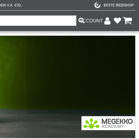
N V.A. €50,-
BESTE WEBSHOP
ACCOUNT