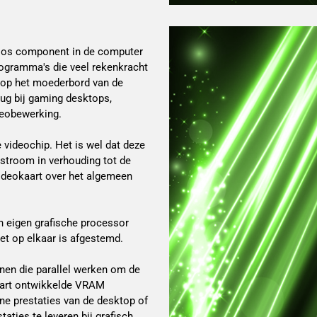
n los component in de computer
rogramma's die veel rekenkracht
 op het moederbord van de
ug bij gaming desktops,
deobewerking.
 videochip. Het is wel dat deze
l stroom in verhouding tot de
videokaart over het algemeen
n eigen grafische processor
et op elkaar is afgestemd.
nen die parallel werken om de
apart ontwikkelde VRAM
e prestaties van de desktop of
aties te leveren bij grafisch