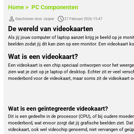
Home >
PC Componenten
Geschreven door Jasper
27 Februari 2026 15:47
De wereld van videokaarten
Als jij jouw computer of laptop aanzet krijg je beeld op je mon
beelden zodat jij dit kan zien op een monitor. Een videokaart ko
Wat is een videokaart?
Een videokaart is een chip speciaal ontworpen voor het weergev
zien wat je ziet op je laptop of desktop. Echter zit er veel vers
moederbord voor de videokaart, maar soms zit de videokaart o
Wat is een geïntegreerde videokaart?
Dit is een gedeelte in de processor (CPU), of bij oudere moederb
moederbord, wat ervoor zorgt dat jij grafische beelden ziet. Da
videokaart, ook wel videochip genoemd, niet vervangen of geüp