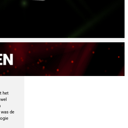
t het
 wel
n
t was de
logie