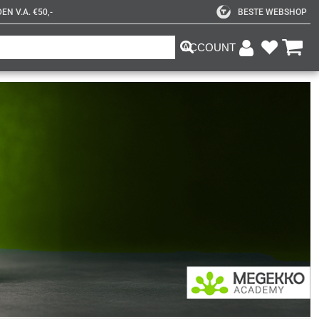
N V.A. €50,-
BESTE WEBSHOP
ACCOUNT