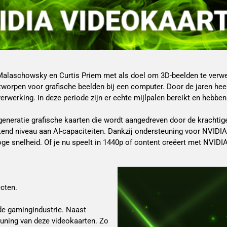
 Malaschowsky en Curtis Priem met als doel om 3D-beelden te verwe
ntworpen voor grafische beelden bij een computer. Door de jaren hee
rwerking. In deze periode zijn er echte mijlpalen bereikt en hebb
eneratie grafische kaarten die wordt aangedreven door de krachtige
end niveau aan AI-capaciteiten. Dankzij ondersteuning voor NVIDIA 
ge snelheid. Of je nu speelt in 1440p of content creëert met NVIDIA
cten.
 de gamingindustrie. Naast
euning van deze videokaarten. Zo