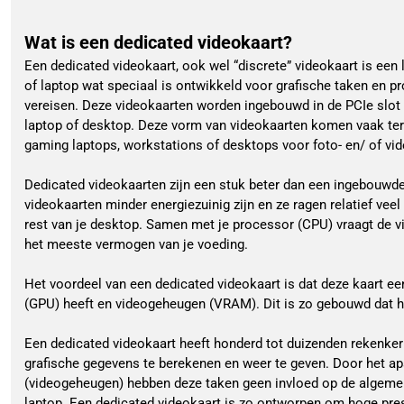
Wat is een dedicated videokaart?
Een dedicated videokaart, ook wel “discrete” videokaart is ee
of laptop wat speciaal is ontwikkeld voor grafische taken en p
vereisen. Deze videokaarten worden ingebouwd in de PCIe slot
laptop of desktop. Deze vorm van videokaarten komen vaak ter
gaming laptops, workstations of desktops voor foto- en/ of vi
Dedicated videokaarten zijn een stuk beter dan een ingebouwde
videokaarten minder energiezuinig zijn en ze ragen relatief vee
rest van je desktop. Samen met je processor (CPU) vraagt de 
het meeste vermogen van je voeding.
Het voordeel van een dedicated videokaart is dat deze kaart ee
(GPU) heeft en videogeheugen (VRAM). Dit is zo gebouwd dat h
Een dedicated videokaart heeft honderd tot duizenden rekenker
grafische gegevens te berekenen en weer te geven. Door het 
(videogeheugen) hebben deze taken geen invloed op de algemen
laptop. Een dedicated videokaart is zo ontworpen om hoge prest