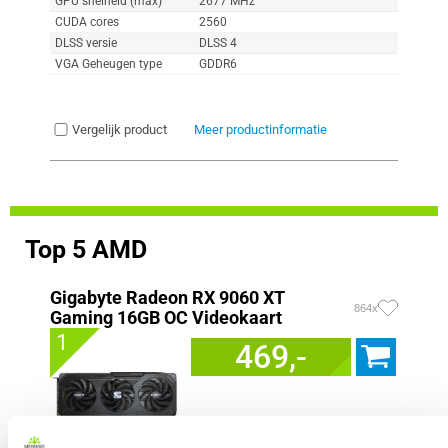
GPU snelheid (max)
2677 MHz
CUDA cores
2560
DLSS versie
DLSS 4
VGA Geheugen type
GDDR6
Vergelijk product
Meer productinformatie
Top 5 AMD
Gigabyte Radeon RX 9060 XT
864x
Gaming 16GB OC Videokaart
1
469,-