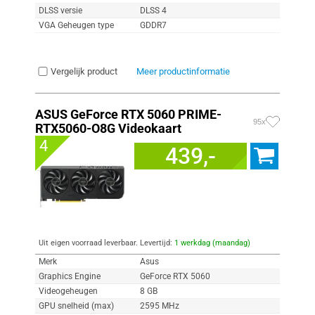
DLSS versie
DLSS 4
VGA Geheugen type
GDDR7
Vergelijk product
Meer productinformatie
ASUS GeForce RTX 5060 PRIME-
95x
RTX5060-O8G Videokaart
4
439,-
Uit eigen voorraad leverbaar. Levertijd:
1 werkdag (maandag)
Merk
Asus
Graphics Engine
GeForce RTX 5060
Videogeheugen
8 GB
GPU snelheid (max)
2595 MHz