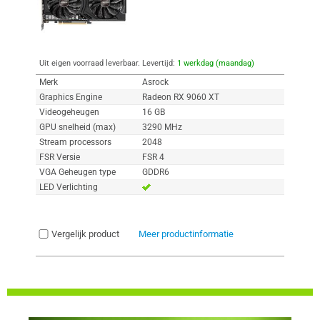
Uit eigen voorraad leverbaar. Levertijd:
1 werkdag (maandag)
Merk
Asrock
Graphics Engine
Radeon RX 9060 XT
Videogeheugen
16 GB
GPU snelheid (max)
3290 MHz
Stream processors
2048
FSR Versie
FSR 4
VGA Geheugen type
GDDR6
LED Verlichting
Vergelijk product
Meer productinformatie