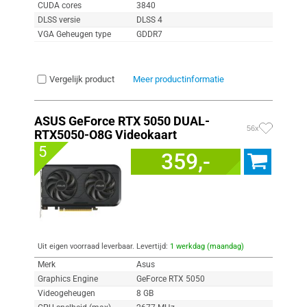
CUDA cores
3840
DLSS versie
DLSS 4
VGA Geheugen type
GDDR7
Vergelijk product
Meer productinformatie
ASUS GeForce RTX 5050 DUAL-
56x
RTX5050-O8G Videokaart
5
359,-
Uit eigen voorraad leverbaar. Levertijd:
1 werkdag (maandag)
Merk
Asus
Graphics Engine
GeForce RTX 5050
Videogeheugen
8 GB