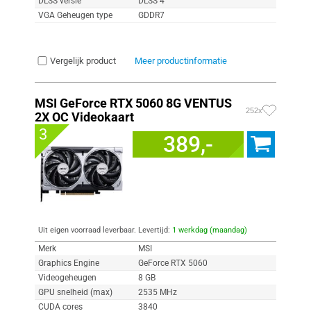
DLSS versie
DLSS 4
VGA Geheugen type
GDDR7
Vergelijk product
Meer productinformatie
MSI GeForce RTX 5060 8G VENTUS
252x
2X OC Videokaart
3
389,-
Uit eigen voorraad leverbaar. Levertijd:
1 werkdag (maandag)
Merk
MSI
Graphics Engine
GeForce RTX 5060
Videogeheugen
8 GB
GPU snelheid (max)
2535 MHz
CUDA cores
3840