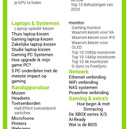
Airflow
je GPU te halen
Top 10 Behuizingen van
2026
Laptops & Systemen
monitor
Gaming monitor
Laptop oplader kiezen
Waarom kiezen voor VA
Thuis laptop kiezen
Waarom kiezen voor IPS
Gaming laptop kiezen
Waarom kiezen voor
Zakelijke laptop kiezen
OLED
Studie laptop kiezen
Top 10 1080p monitoren
Gaming PC Systemen
Top 10 1440p monitoren
Hoe upgrade ik mijn
Top 10 4k monitoren
game PC?
G-Sync vs FreeSync
5 PC onderdelen met de
Netwerk
meeste impact op
Ethernet verbinding
gaming
WiFi verbinding
Randapparatuur
NAS systemen
Powerline verbinding
Muizen
Gaming & extra's
Headsets
Toetsenborden
Hoe begin ik met
Hall Effect toetsenbord
Simracing
switches
De XBOX series X/S
Microfoons
AI-Ready
Printers
Wat is de BIOS
Webcams