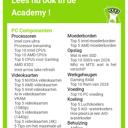
Lees nu ook in de
Academy !
PC Componenten
Moederborden
Processoren
Top 5 Intel moederborden
Intel core ultra
Top 5 AMD moederborden
Processor benaming
Opslag
Top 10 Intel CPU's
Top 10 AMD CPU's
Wat is een SSD
Top 5 CPU's voor Gaming
Top 10 SSD's van 2026
AMD X3D2
Mhz vs MTS: wat is het
verschil?
Intel arrow lake refresh
Werkgeheugen
Videokaarten
Gaming RAM
Top 5 NVIDIA videokaarten
Top 10 Ram van 2026
Top 5 AMD videokaarten
Voeding
Top 5 Intel videokaarten
AI in videokaarten
Top 10 PC voeding
VRAM
Koeling
Top 5 videokaarten
Top 5 Luchtkoelers
(1080p)
Top 5 AIO -waterkoelers
Top 5 videokaarten
Hoe plaats je een AIO-
(1440p)
waterkoeler
Top 5 videokaarten (4K)
Behuizing
5 Tips om het maximale uit