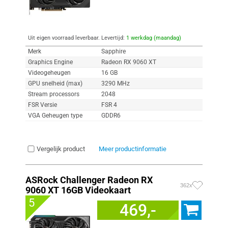
Uit eigen voorraad leverbaar. Levertijd:
1 werkdag (maandag)
Merk
Sapphire
Graphics Engine
Radeon RX 9060 XT
Videogeheugen
16 GB
GPU snelheid (max)
3290 MHz
Stream processors
2048
FSR Versie
FSR 4
VGA Geheugen type
GDDR6
Vergelijk product
Meer productinformatie
ASRock Challenger Radeon RX
362x
9060 XT 16GB Videokaart
5
469,-