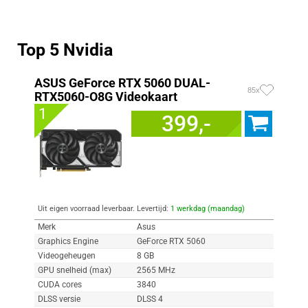
Top 5 Nvidia
ASUS GeForce RTX 5060 DUAL-
85x
RTX5060-O8G Videokaart
1
399,-
Uit eigen voorraad leverbaar. Levertijd:
1 werkdag (maandag)
Merk
Asus
Graphics Engine
GeForce RTX 5060
Videogeheugen
8 GB
GPU snelheid (max)
2565 MHz
CUDA cores
3840
DLSS versie
DLSS 4