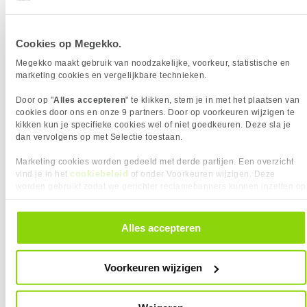
Uit eigen voorraad leverbaar. Levertijd:
1 werkdag (maandag)
Merk
Gigabyte
Cookies op Megekko.
Graphics Engine
Radeon RX 9060 XT
Megekko maakt gebruik van noodzakelijke, voorkeur, statistische en
Videogeheugen
16 GB
marketing cookies en vergelijkbare technieken.
GPU snelheid (max)
3320 MHz
Stream processors
2048
Door op "
Alles accepteren
" te klikken, stem je in met het plaatsen van
cookies door ons en onze 9 partners. Door op voorkeuren wijzigen te
FSR Versie
FSR 4
kikken kun je specifieke cookies wel of niet goedkeuren. Deze sla je
VGA Geheugen type
GDDR6
dan vervolgens op met Selectie toestaan.
Marketing cookies worden gedeeld met derde partijen. Een overzicht
Vergelijk product
Meer productinformatie
cookiebeleid
vind je in het
of onder Voorkeuren wijzigen. Deze
worden gebruikt zodat we gerichter reclamebanners kunnen inzetten op
andere websites. In onze cookievoorkeuren vind je een overzicht van
alle cookies. Je kunt je gegeven toestemming altijd intrekken, dit doe je
Acer Nitro Radeon RX 9060 XT OC
40x
door in de footer van onze website te klikken op ‘Cookievoorkeuren’
16GB White Edition Videokaart
Alles accepteren
onder het kopje ‘Mijn gegevens’.
2
Meest getoonde prijs
449,00
laatste 90 dagen:
Voorkeuren wijzigen
429,-
Aanrader