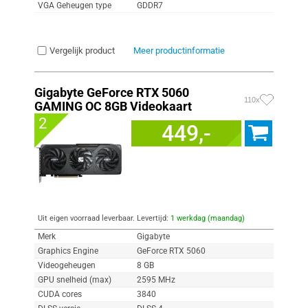
VGA Geheugen type
GDDR7
Vergelijk product
Meer productinformatie
Gigabyte GeForce RTX 5060
110x
GAMING OC 8GB Videokaart
2
449,-
Uit eigen voorraad leverbaar. Levertijd:
1 werkdag (maandag)
Merk
Gigabyte
Graphics Engine
GeForce RTX 5060
Videogeheugen
8 GB
GPU snelheid (max)
2595 MHz
CUDA cores
3840