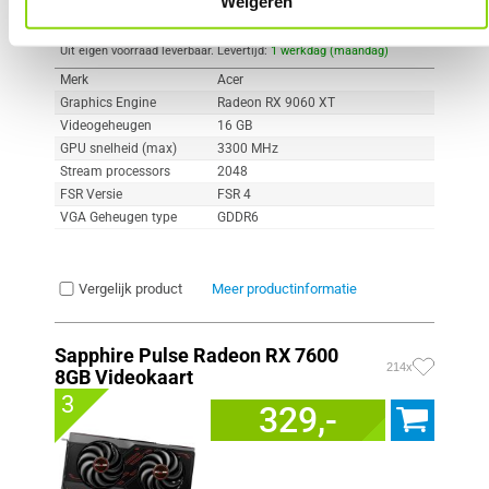
Weigeren
Uit eigen voorraad leverbaar. Levertijd:
1 werkdag (maandag)
Merk
Acer
Graphics Engine
Radeon RX 9060 XT
Videogeheugen
16 GB
GPU snelheid (max)
3300 MHz
Stream processors
2048
FSR Versie
FSR 4
VGA Geheugen type
GDDR6
Vergelijk product
Meer productinformatie
Sapphire Pulse Radeon RX 7600
214x
8GB Videokaart
3
329,-