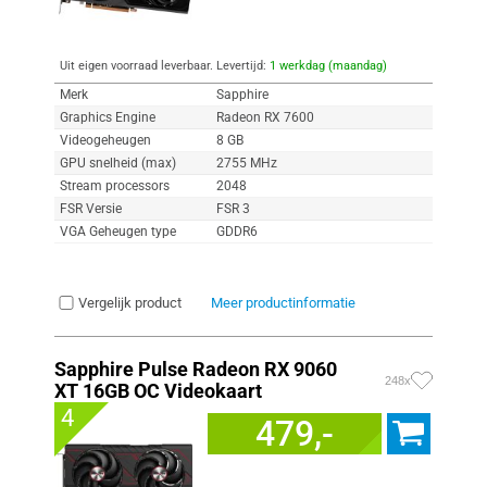
Uit eigen voorraad leverbaar. Levertijd:
1 werkdag (maandag)
Merk
Sapphire
Graphics Engine
Radeon RX 7600
Videogeheugen
8 GB
GPU snelheid (max)
2755 MHz
Stream processors
2048
FSR Versie
FSR 3
VGA Geheugen type
GDDR6
Vergelijk product
Meer productinformatie
Sapphire Pulse Radeon RX 9060
248x
XT 16GB OC Videokaart
4
479,-