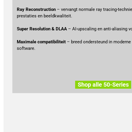
Ray Reconstruction
 – vervangt normale ray tracing-techni
prestaties en beeldkwaliteit.
Super Resolution & DLAA
 – AI-upscaling en anti-aliasing 
Maximale compatibiliteit
 – breed ondersteund in moderne 
software.
Shop alle 50-Series