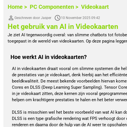
Home >
PC Componenten >
Videokaart
Geschreven door Jasper
10 November 2025 09:42
Het gebruik van AI in Videokaarten
Je ziet AI tegenwoordig overal: van slimme chatbots tot fotobe
toegepast in de wereld van videokaarten. Op deze pagina leggen
Hoe werkt AI in videokaarten?
AI in videokaarten draait vooral om slimme systemen die hel
de prestaties van je videokaart, denk hierbij aan het efficiën
beeldkwaliteit. De meest bekende voorbeelden hiervan kom
Cores en DLSS (Deep Learning Super Sampling). Tensor Cores
in je videokaart zitten, deze kernen zijn vooral geprogramme
helpen om krachtigere prestaties te halen en het beter verwe
DLSS is misschien wel het beste voorbeeld van wat AI kan d
DLSS is een type grafische rendering wat FPS verhoogt door o
renderen en daarna door de hulp van de AI weer te opschalen