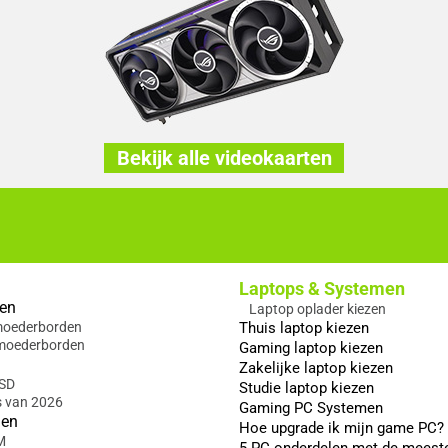
Bekijk alle videokaarten
Laptops & Systemen
en
Laptop oplader kiezen
 moederborden
Thuis laptop kiezen
moederborden
Gaming laptop kiezen
Zakelijke laptop kiezen
SSD
Studie laptop kiezen
s van 2026
Gaming PC Systemen
gen
Hoe upgrade ik mijn game PC?
M
5 PC onderdelen met de meest