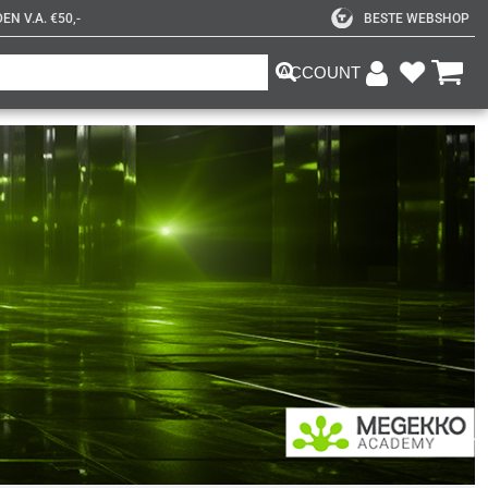
N V.A. €50,-
BESTE WEBSHOP
ACCOUNT