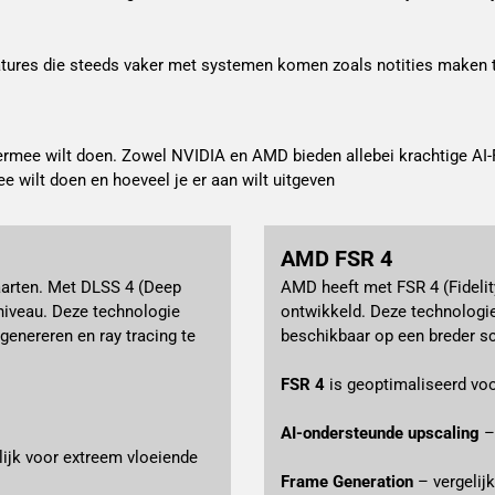
eatures die steeds vaker met systemen komen zoals notities maken
 ermee wilt doen. Zowel NVIDIA en AMD bieden allebei krachtige AI-F
ee wilt doen en hoeveel je er aan wilt uitgeven
AMD FSR 4
aarten. Met DLSS 4 (Deep 
AMD heeft met FSR 4 (Fidelit
niveau. Deze technologie 
ontwikkeld. Deze technologie
enereren en ray tracing te 
beschikbaar op een breder sc
FSR 4 
is geoptimaliseerd voo
AI-ondersteunde upscaling 
–
ijk voor extreem vloeiende 
Frame Generation
 – vergelij