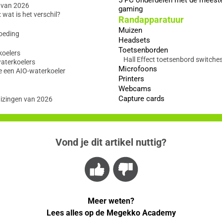
 van 2026
gaming
wat is het verschil?
Randapparatuur
Muizen
oeding
Headsets
Toetsenborden
koelers
Hall Effect toetsenbord switche
waterkoelers
Microfoons
e een AIO-waterkoeler
Printers
Webcams
Capture cards
izingen van 2026
Vond je dit artikel nuttig?
Meer weten?
Lees alles op de Megekko Academy