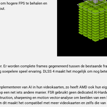
 om hogere FPS te behalen en
put.
er. Er worden complete frames gegenereerd tussen de bestaande fra
g soepelere speel ervaring. DLSS 4 maakt het mogelijk om nog bete
 implementeren van AI in hun videokaarten, zo heeft AMD ook hun ei
een net iets andere manier. FSR gebruikt geen dedicated AI-Hardw
ruction, sharpening en motion vector-analyse om beelden van een l
 en dit maakt het compatibel met meer videokaarten en zelfs die van