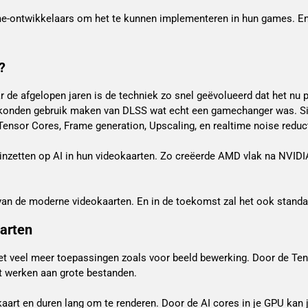
e-ontwikkelaars om het te kunnen implementeren in hun games. En 
?
r de afgelopen jaren is de techniek zo snel geëvolueerd dat het nu 
konden gebruik maken van DLSS wat echt een gamechanger was. Sind
Tensor Cores, Frame generation, Upscaling, en realtime noise reduc
 inzetten op AI in hun videokaarten. Zo creëerde AMD vlak na NVIDIA
is van de moderne videokaarten. En in de toekomst zal het ook stan
aarten
het veel meer toepassingen zoals voor beeld bewerking. Door de Tens
t werken aan grote bestanden.
art en duren lang om te renderen. Door de AI cores in je GPU kan 