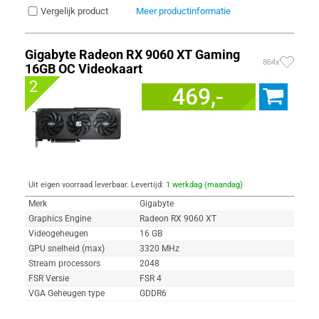
Vergelijk product
Meer productinformatie
Gigabyte Radeon RX 9060 XT Gaming
864x
16GB OC Videokaart
2
469,-
Uit eigen voorraad leverbaar. Levertijd:
1 werkdag (maandag)
Merk
Gigabyte
Graphics Engine
Radeon RX 9060 XT
Videogeheugen
16 GB
GPU snelheid (max)
3320 MHz
Stream processors
2048
FSR Versie
FSR 4
VGA Geheugen type
GDDR6