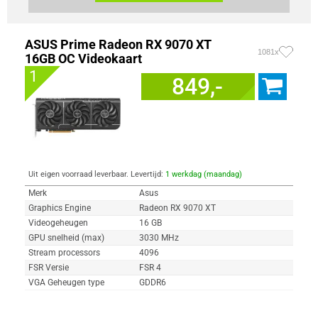
ASUS Prime Radeon RX 9070 XT
1081x
16GB OC Videokaart
1
849,-
Uit eigen voorraad leverbaar. Levertijd:
1 werkdag (maandag)
Merk
Asus
Graphics Engine
Radeon RX 9070 XT
Videogeheugen
16 GB
GPU snelheid (max)
3030 MHz
Stream processors
4096
FSR Versie
FSR 4
VGA Geheugen type
GDDR6