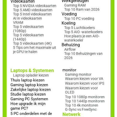
Werkgeheugen
Videokaarten
Gaming RAM
Top 5 NVIDIA videokaarten
Top 10 Ram van 2026
Top 5 AMD videokaarten
Voeding
Top 5 Intel videokaarten
AI in videokaarten
Top 10 PC voeding
VRAM
Koeling
Top 5 videokaarten
Top 5 Luchtkoelers
(1080p)
Top 5 AIO -waterkoelers
Top 5 videokaarten
Hoe plaats je een AIO-
(1440p)
waterkoeler
Top 5 videokaarten (4K)
Behuizing
5 Tips om het maximale uit
Airflow
je GPU te halen
Top 10 Behuizingen van
2026
Laptops & Systemen
monitor
Gaming monitor
Laptop oplader kiezen
Waarom kiezen voor VA
Thuis laptop kiezen
Waarom kiezen voor IPS
Gaming laptop kiezen
Waarom kiezen voor
Zakelijke laptop kiezen
OLED
Studie laptop kiezen
Top 10 1080p monitoren
Gaming PC Systemen
Top 10 1440p monitoren
Hoe upgrade ik mijn
Top 10 4k monitoren
game PC?
G-Sync vs FreeSync
5 PC onderdelen met de
Netwerk