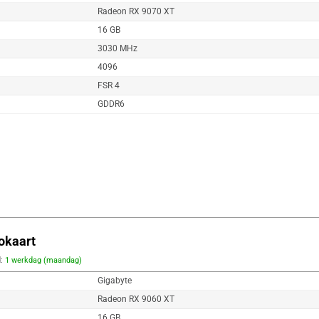
Radeon RX 9070 XT
16 GB
3030 MHz
4096
FSR 4
GDDR6
okaart
d:
1 werkdag (maandag)
Gigabyte
Radeon RX 9060 XT
16 GB