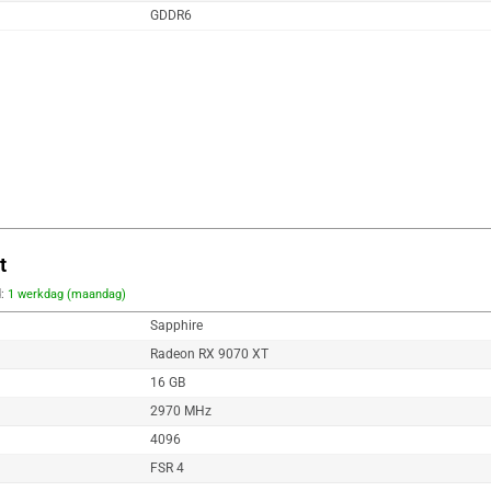
GDDR6
t
d:
1 werkdag (maandag)
Sapphire
Radeon RX 9070 XT
16 GB
2970 MHz
4096
FSR 4