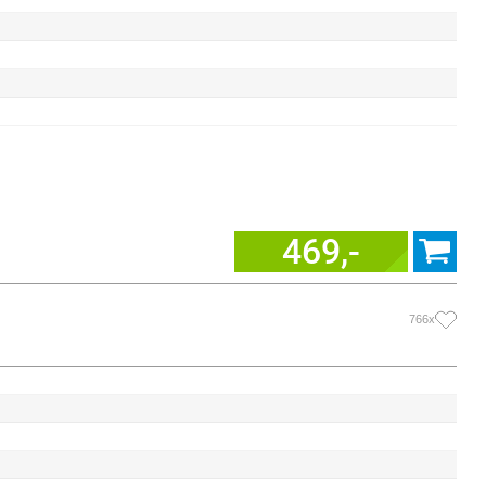
469,-
766x