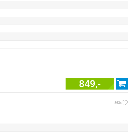
849,-
863x