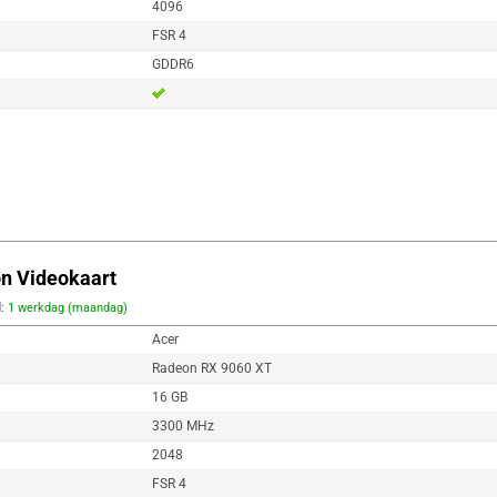
4096
FSR 4
GDDR6
on Videokaart
d:
1 werkdag (maandag)
Acer
Radeon RX 9060 XT
16 GB
3300 MHz
2048
FSR 4