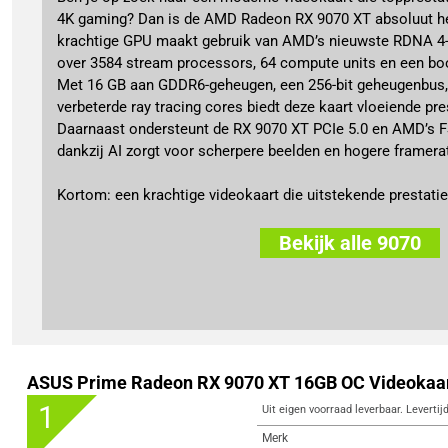
4K gaming? Dan is de AMD Radeon RX 9070 XT absoluut h
krachtige GPU maakt gebruik van AMD’s nieuwste RDNA 4-a
over 3584 stream processors, 64 compute units en een bo
Met 16 GB aan GDDR6-geheugen, een 256-bit geheugenbus, 
verbeterde ray tracing cores biedt deze kaart vloeiende pre
Daarnaast ondersteunt de RX 9070 XT PCIe 5.0 en AMD’s FS
dankzij AI zorgt voor scherpere beelden en hogere framera
Kortom: een krachtige videokaart die uitstekende prestaties
Bekijk alle 9070
ASUS Prime Radeon RX 9070 XT 16GB OC Videokaa
1
Uit eigen voorraad leverbaar. Levertij
Merk