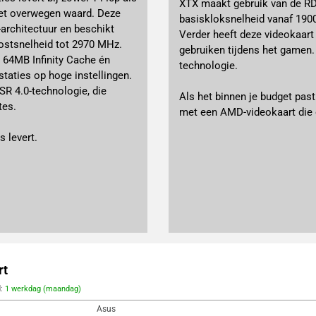
XTX maakt gebruik van de RDN
et overwegen waard. Deze
basiskloksnelheid vanaf 19
rchitectuur en beschikt
Verder heeft deze videokaart
ostsnelheid tot 2970 MHz.
gebruiken tijdens het gamen
64MB Infinity Cache én
technologie.
staties op hoge instellingen.
R 4.0-technologie, die
Als het binnen je budget pas
tes.
met een AMD-videokaart die 
 levert.
rt
d:
1 werkdag (maandag)
Asus