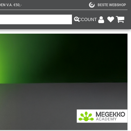
N V.A. €50,-
BESTE WEBSHOP
ACCOUNT