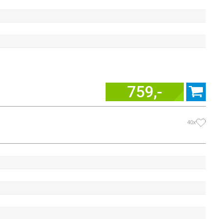
759,-
40x