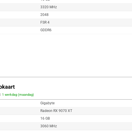
3320 MHz
2048
FSR 4
GDDR6
okaart
d:
1 werkdag (maandag)
Gigabyte
Radeon RX 9070 XT
16 GB
3060 MHz