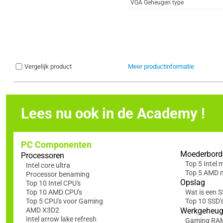
VGA Geheugen type
Vergelijk product
Meer productinformatie
Lees nu ook in de Academy !
PC Componenten
Moederbord
Processoren
Top 5 Intel
Intel core ultra
Top 5 AMD 
Processor benaming
Opslag
Top 10 Intel CPU's
Top 10 AMD CPU's
Wat is een 
Top 5 CPU's voor Gaming
Top 10 SSD'
AMD X3D2
Werkgeheu
Intel arrow lake refresh
Gaming RA