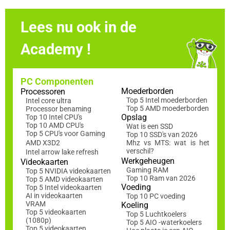
Lees nu ook in de
Academy !
PC Componenten
Moederborden
Processoren
Top 5 Intel moederborden
Intel core ultra
Top 5 AMD moederborden
Processor benaming
Opslag
Top 10 Intel CPU's
Top 10 AMD CPU's
Wat is een SSD
Top 5 CPU's voor Gaming
Top 10 SSD's van 2026
AMD X3D2
Mhz vs MTS: wat is het
verschil?
Intel arrow lake refresh
Werkgeheugen
Videokaarten
Gaming RAM
Top 5 NVIDIA videokaarten
Top 10 Ram van 2026
Top 5 AMD videokaarten
Voeding
Top 5 Intel videokaarten
AI in videokaarten
Top 10 PC voeding
VRAM
Koeling
Top 5 videokaarten
Top 5 Luchtkoelers
(1080p)
Top 5 AIO -waterkoelers
Top 5 videokaarten