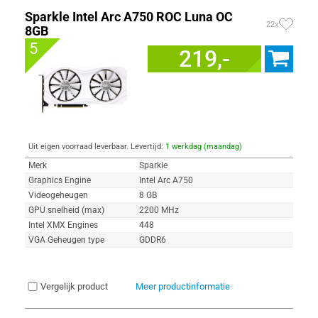
Sparkle Intel Arc A750 ROC Luna OC
22x
8GB
5
219,-
Uit eigen voorraad leverbaar. Levertijd:
1 werkdag (maandag)
Merk
Sparkle
Graphics Engine
Intel Arc A750
Videogeheugen
8 GB
GPU snelheid (max)
2200 MHz
Intel XMX Engines
448
VGA Geheugen type
GDDR6
Vergelijk product
Meer productinformatie