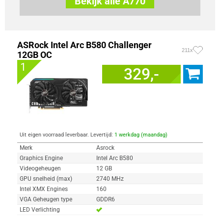
Bekijk alle A770
ASRock Intel Arc B580 Challenger
211x
12GB OC
1
329,-
Uit eigen voorraad leverbaar. Levertijd:
1 werkdag (maandag)
Merk
Asrock
Graphics Engine
Intel Arc B580
Videogeheugen
12 GB
GPU snelheid (max)
2740 MHz
Intel XMX Engines
160
VGA Geheugen type
GDDR6
LED Verlichting