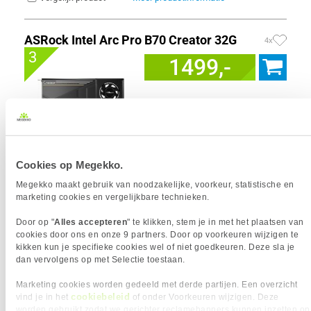
ASRock Intel Arc Pro B70 Creator 32G
4x
3
1499,-
Uit eigen voorraad leverbaar. Levertijd:
1 werkdag (maandag)
Cookies op Megekko.
Merk
Asrock
Megekko maakt gebruik van noodzakelijke, voorkeur, statistische en
Graphics Engine
Intel Arc Pro B70
marketing cookies en vergelijkbare technieken.
Videogeheugen
32 GB
GPU snelheid (max)
2540 MHz
Door op "
Alles accepteren
" te klikken, stem je in met het plaatsen van
Intel XMX Engines
256
cookies door ons en onze 9 partners. Door op voorkeuren wijzigen te
VGA Geheugen type
GDDR6
kikken kun je specifieke cookies wel of niet goedkeuren. Deze sla je
dan vervolgens op met Selectie toestaan.
Marketing cookies worden gedeeld met derde partijen. Een overzicht
Vergelijk product
Meer productinformatie
cookiebeleid
vind je in het
of onder Voorkeuren wijzigen. Deze
worden gebruikt zodat we gerichter reclamebanners kunnen inzetten op