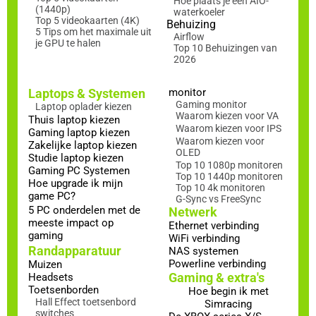
Hoe plaats je een AIO-
(1440p)
waterkoeler
Top 5 videokaarten (4K)
Behuizing
5 Tips om het maximale uit
Airflow
je GPU te halen
Top 10 Behuizingen van
2026
Laptops & Systemen
monitor
Gaming monitor
Laptop oplader kiezen
Waarom kiezen voor VA
Thuis laptop kiezen
Waarom kiezen voor IPS
Gaming laptop kiezen
Waarom kiezen voor
Zakelijke laptop kiezen
OLED
Studie laptop kiezen
Top 10 1080p monitoren
Gaming PC Systemen
Top 10 1440p monitoren
Hoe upgrade ik mijn
Top 10 4k monitoren
game PC?
G-Sync vs FreeSync
5 PC onderdelen met de
Netwerk
meeste impact op
Ethernet verbinding
gaming
WiFi verbinding
Randapparatuur
NAS systemen
Powerline verbinding
Muizen
Gaming & extra's
Headsets
Toetsenborden
Hoe begin ik met
Hall Effect toetsenbord
Simracing
switches