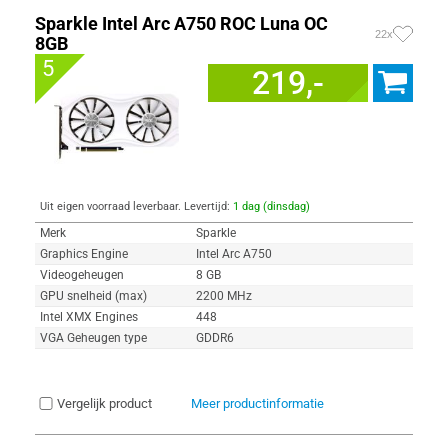
Sparkle Intel Arc A750 ROC Luna OC
22x
8GB
5
219,-
Uit eigen voorraad leverbaar. Levertijd:
1 dag (dinsdag)
Merk
Sparkle
Graphics Engine
Intel Arc A750
Videogeheugen
8 GB
GPU snelheid (max)
2200 MHz
Intel XMX Engines
448
VGA Geheugen type
GDDR6
Vergelijk product
Meer productinformatie