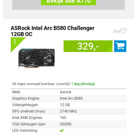
Bekijk alle A770
ASRock Intel Arc B580 Challenger
211x
12GB OC
1
329,-
Uit eigen voorraad leverbaar. Levertijd:
1 dag (dinsdag)
Merk
Asrock
Graphics Engine
Intel Arc B580
Videogeheugen
12 GB
GPU snelheid (max)
2740 MHz
Intel XMX Engines
160
VGA Geheugen type
GDDR6
LED Verlichting