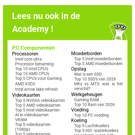
Lees nu ook in de
Academy !
PC Componenten
Moederborden
Processoren
Top 5 Intel moederborden
Intel core ultra
Top 5 AMD moederborden
Processor benaming
Opslag
Top 10 Intel CPU's
Top 10 AMD CPU's
Wat is een SSD
Top 5 CPU's voor Gaming
Top 10 SSD's van 2026
AMD X3D2
Mhz vs MTS: wat is het
verschil?
Intel arrow lake refresh
Werkgeheugen
Videokaarten
Gaming RAM
Top 5 NVIDIA videokaarten
Top 10 Ram van 2026
Top 5 AMD videokaarten
Voeding
Top 5 Intel videokaarten
AI in videokaarten
Top 10 PC voeding
VRAM
Koeling
Top 5 videokaarten
Top 5 Luchtkoelers
(1080p)
Top 5 AIO -waterkoelers
Top 5 videokaarten