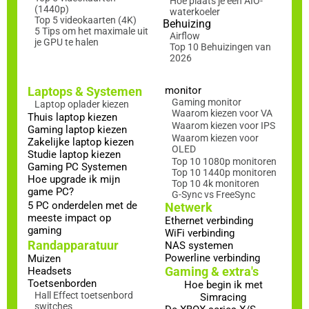
Hoe plaats je een AIO-
(1440p)
waterkoeler
Top 5 videokaarten (4K)
Behuizing
5 Tips om het maximale uit
Airflow
je GPU te halen
Top 10 Behuizingen van
2026
Laptops & Systemen
monitor
Gaming monitor
Laptop oplader kiezen
Waarom kiezen voor VA
Thuis laptop kiezen
Waarom kiezen voor IPS
Gaming laptop kiezen
Waarom kiezen voor
Zakelijke laptop kiezen
OLED
Studie laptop kiezen
Top 10 1080p monitoren
Gaming PC Systemen
Top 10 1440p monitoren
Hoe upgrade ik mijn
Top 10 4k monitoren
game PC?
G-Sync vs FreeSync
5 PC onderdelen met de
Netwerk
meeste impact op
Ethernet verbinding
gaming
WiFi verbinding
Randapparatuur
NAS systemen
Powerline verbinding
Muizen
Gaming & extra's
Headsets
Toetsenborden
Hoe begin ik met
Hall Effect toetsenbord
Simracing
switches