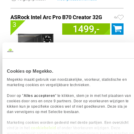
ASRock Intel Arc Pro B70 Creator 32G
4x
3
1499,-
Uit eigen voorraad leverbaar. Levertijd:
1 dag (dinsdag)
Cookies op Megekko.
Merk
Asrock
Megekko maakt gebruik van noodzakelijke, voorkeur, statistische en
Graphics Engine
Intel Arc Pro B70
marketing cookies en vergelijkbare technieken.
Videogeheugen
32 GB
GPU snelheid (max)
2540 MHz
Door op "
Alles accepteren
" te klikken, stem je in met het plaatsen van
Intel XMX Engines
256
cookies door ons en onze 9 partners. Door op voorkeuren wijzigen te
VGA Geheugen type
GDDR6
kikken kun je specifieke cookies wel of niet goedkeuren. Deze sla je
dan vervolgens op met Selectie toestaan.
Marketing cookies worden gedeeld met derde partijen. Een overzicht
Vergelijk product
Meer productinformatie
cookiebeleid
vind je in het
of onder Voorkeuren wijzigen. Deze
worden gebruikt zodat we gerichter reclamebanners kunnen inzetten op