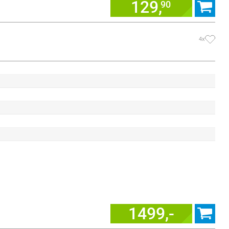
129,
90
4x
1499,-