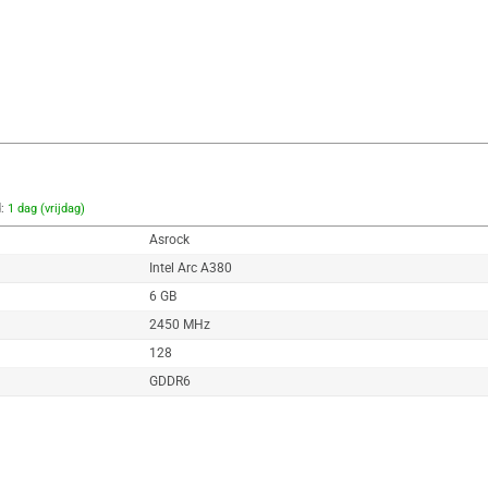
d:
1 dag (vrijdag)
Asrock
Intel Arc A380
6 GB
2450 MHz
128
GDDR6