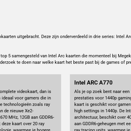
aarten uitgebracht. Deze zijn onderverdeeld in drie series: Intel Arc
top 5 samengesteld van Intel Arc kaarten die momenteel bij Megekko 
derzoek te doen naar welke kaart het beste past bij de games of prest
Intel ARC A770
omplete videokaart, dan is
Als je op zoek bent naar een
 ideaal voor gamers die in
prestaties voor 1440p gaming
e technologieën zoals ray
kaart is geschikt voor gamers
an de nieuwe Xe2-
high settings in 1440p. De I
t 2670 MHz, 12GB aan GDDR6-
architectuur, beschikt over 
 deze kaart over 20 ray
aan GDDR6-geheugen met een 
nologie, waarmee je hogere
ray tracing units, waarmee j