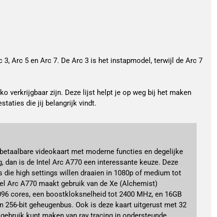
 3, Arc 5 en Arc 7. De Arc 3 is het instapmodel, terwijl de Arc 7
verkrijgbaar zijn. Deze lijst helpt je op weg bij het maken
aties die jij belangrijk vindt.
 betaalbare videokaart met moderne functies en degelijke
, dan is de Intel Arc A770 een interessante keuze. Deze
 die high settings willen draaien in 1080p of medium tot
ntel Arc A770 maakt gebruik van de Xe (Alchemist)
4096 cores, een boostkloksnelheid tot 2400 MHz, en 16GB
256-bit geheugenbus. Ook is deze kaart uitgerust met 32
e gebruik kunt maken van ray tracing in ondersteunde