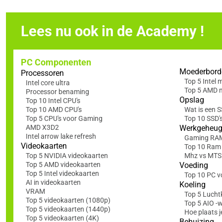
Lees nu ook in de Academy !
PC Componenten
Moederbord
Processoren
Top 5 Intel
Intel core ultra
Top 5 AMD 
Processor benaming
Opslag
Top 10 Intel CPU's
Top 10 AMD CPU's
Wat is een 
Top 5 CPU's voor Gaming
Top 10 SSD'
AMD X3D2
Werkgeheu
Intel arrow lake refresh
Gaming RA
Videokaarten
Top 10 Ram
Top 5 NVIDIA videokaarten
Mhz vs MTS: 
Top 5 AMD videokaarten
Voeding
Top 5 Intel videokaarten
Top 10 PC v
AI in videokaarten
Koeling
VRAM
Top 5 Lucht
Top 5 videokaarten (1080p)
Top 5 AIO -
Top 5 videokaarten (1440p)
Hoe plaats j
Top 5 videokaarten (4K)
Behuizing