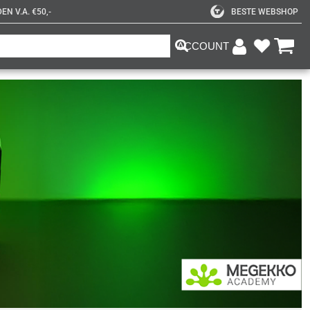
N V.A. €50,-
BESTE WEBSHOP
ACCOUNT