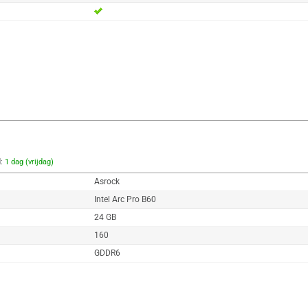
d:
1 dag (vrijdag)
Asrock
Intel Arc Pro B60
24 GB
160
GDDR6