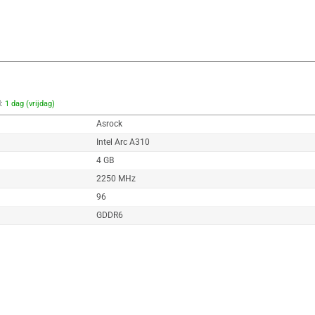
d:
1 dag (vrijdag)
Asrock
Intel Arc A310
4 GB
2250 MHz
96
GDDR6