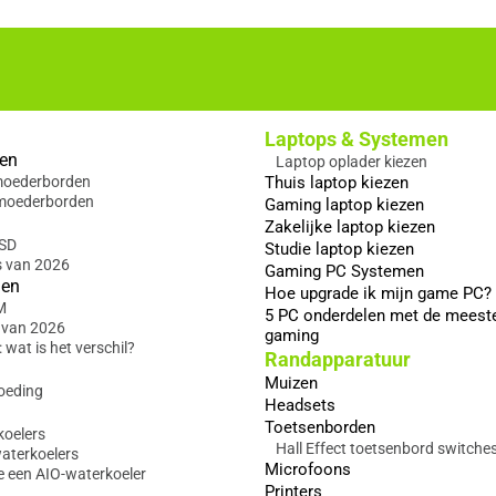
Laptops & Systemen
en
Laptop oplader kiezen
 moederborden
Thuis laptop kiezen
moederborden
Gaming laptop kiezen
Zakelijke laptop kiezen
SSD
Studie laptop kiezen
s van 2026
Gaming PC Systemen
gen
Hoe upgrade ik mijn game PC?
M
5 PC onderdelen met de meest
 van 2026
gaming
wat is het verschil?
Randapparatuur
Muizen
oeding
Headsets
Toetsenborden
koelers
Hall Effect toetsenbord switche
waterkoelers
Microfoons
e een AIO-waterkoeler
Printers