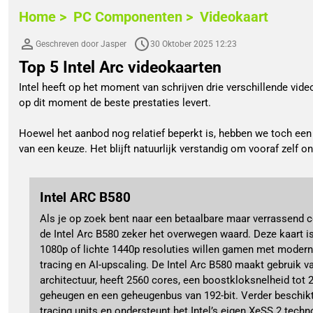
Home >
PC Componenten >
Videokaart
Geschreven door Jasper
30 Oktober 2025 12:23
Top 5 Intel Arc videokaarten
Intel heeft op het moment van schrijven drie verschillende videok
op dit moment de beste prestaties levert.
Hoewel het aanbod nog relatief beperkt is, hebben we toch een 
van een keuze. Het blijft natuurlijk verstandig om vooraf zelf on
Intel ARC B580
Als je op zoek bent naar een betaalbare maar verrassend c
de Intel Arc B580 zeker het overwegen waard. Deze kaart is
1080p of lichte 1440p resoluties willen gamen met modern
tracing en AI-upscaling. De Intel Arc B580 maakt gebruik v
architectuur, heeft 2560 cores, een boostkloksnelheid to
geheugen en een geheugenbus van 192-bit. Verder beschikt
tracing units en ondersteunt het Intel’s eigen XeSS 2 tech