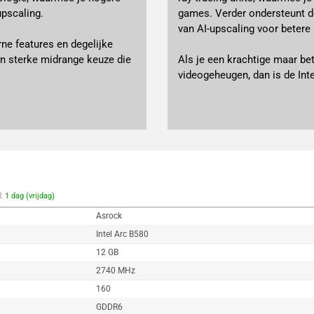
pscaling.
games. Verder ondersteunt d
van AI-upscaling voor betere
ne features en degelijke
een sterke midrange keuze die
Als je een krachtige maar be
videogeheugen, dan is de Int
d:
1 dag (vrijdag)
Asrock
Intel Arc B580
12 GB
2740 MHz
160
GDDR6