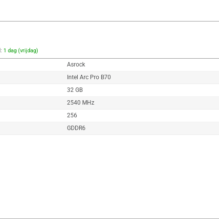
d:
1 dag (vrijdag)
Asrock
Intel Arc Pro B70
32 GB
2540 MHz
256
GDDR6