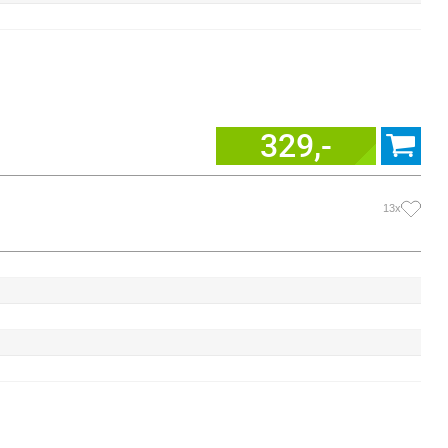
329,-
13x