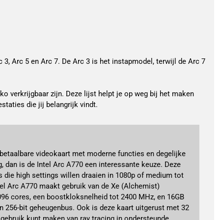
 3, Arc 5 en Arc 7. De Arc 3 is het instapmodel, terwijl de Arc 7
verkrijgbaar zijn. Deze lijst helpt je op weg bij het maken
aties die jij belangrijk vindt.
 betaalbare videokaart met moderne functies en degelijke
, dan is de Intel Arc A770 een interessante keuze. Deze
 die high settings willen draaien in 1080p of medium tot
ntel Arc A770 maakt gebruik van de Xe (Alchemist)
4096 cores, een boostkloksnelheid tot 2400 MHz, en 16GB
256-bit geheugenbus. Ook is deze kaart uitgerust met 32
e gebruik kunt maken van ray tracing in ondersteunde