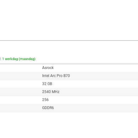
d:
1 werkdag (maandag)
Asrock
Intel Arc Pro B70
32 GB
2540 MHz
256
GDDR6