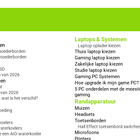
Laptops & Systemen
en
Laptop oplader kiezen
 moederborden
Thuis laptop kiezen
moederborden
Gaming laptop kiezen
Zakelijke laptop kiezen
SSD
Studie laptop kiezen
s van 2026
Gaming PC Systemen
gen
Hoe upgrade ik mijn game PC?
M
5 PC onderdelen met de meest
 van 2026
gaming
wat is het verschil?
Randapparatuur
Muizen
oeding
Headsets
Toetsenborden
koelers
Hall Effect toetsenbord switche
waterkoelers
Microfoons
e een AIO-waterkoeler
Printers