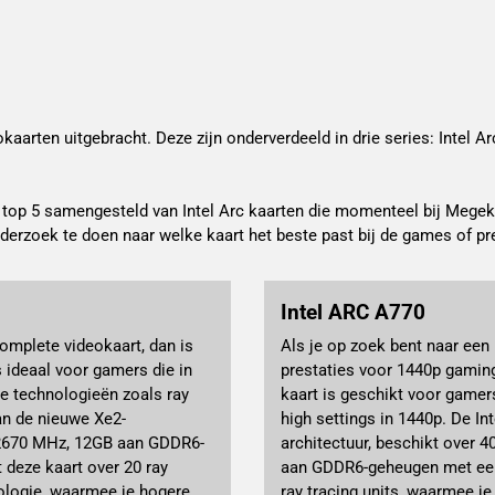
aarten uitgebracht. Deze zijn onderverdeeld in drie series: Intel Arc
top 5 samengesteld van Intel Arc kaarten die momenteel bij Megekko 
derzoek te doen naar welke kaart het beste past bij de games of prest
Intel ARC A770
omplete videokaart, dan is
Als je op zoek bent naar een
 ideaal voor gamers die in
prestaties voor 1440p gaming
e technologieën zoals ray
kaart is geschikt voor gamers
an de nieuwe Xe2-
high settings in 1440p. De I
t 2670 MHz, 12GB aan GDDR6-
architectuur, beschikt over 
 deze kaart over 20 ray
aan GDDR6-geheugen met een 
nologie, waarmee je hogere
ray tracing units, waarmee j