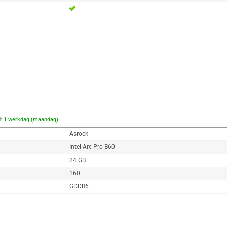
d:
1 werkdag (maandag)
Asrock
Intel Arc Pro B60
24 GB
160
GDDR6