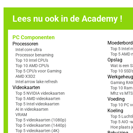
Lees nu ook in de Academy !
PC Componenten
Moederbord
Processoren
Top 5 Intel
Intel core ultra
Top 5 AMD 
Processor benaming
Opslag
Top 10 Intel CPU's
Top 10 AMD CPU's
Wat is een 
Top 5 CPU's voor Gaming
Top 10 SSD'
AMD X3D2
Werkgeheu
Intel arrow lake refresh
Gaming RA
Videokaarten
Top 10 Ram
Top 5 NVIDIA videokaarten
Mhz vs MTS: 
Top 5 AMD videokaarten
Voeding
Top 5 Intel videokaarten
Top 10 PC v
AI in videokaarten
Koeling
VRAM
Top 5 Lucht
Top 5 videokaarten (1080p)
Top 5 AIO -
Top 5 videokaarten (1440p)
Hoe plaats j
Top 5 videokaarten (4K)
Behuizing