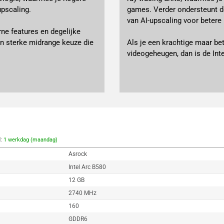
pscaling.
games. Verder ondersteunt d
van AI-upscaling voor betere
ne features en degelijke
een sterke midrange keuze die
Als je een krachtige maar be
videogeheugen, dan is de Int
d:
1 werkdag (maandag)
Asrock
Intel Arc B580
12 GB
2740 MHz
160
GDDR6