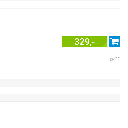
329,-
13x