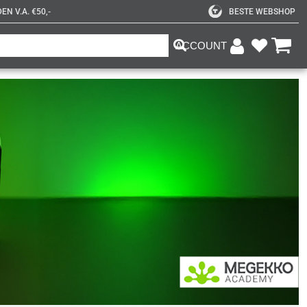
N V.A. €50,-
BESTE WEBSHOP
ACCOUNT