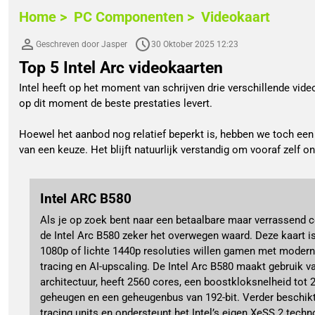
Home >
PC Componenten >
Videokaart
Geschreven door Jasper
30 Oktober 2025 12:23
Top 5 Intel Arc videokaarten
Intel heeft op het moment van schrijven drie verschillende videok
op dit moment de beste prestaties levert.
Hoewel het aanbod nog relatief beperkt is, hebben we toch een 
van een keuze. Het blijft natuurlijk verstandig om vooraf zelf on
Intel ARC B580
Als je op zoek bent naar een betaalbare maar verrassend c
de Intel Arc B580 zeker het overwegen waard. Deze kaart is
1080p of lichte 1440p resoluties willen gamen met modern
tracing en AI-upscaling. De Intel Arc B580 maakt gebruik v
architectuur, heeft 2560 cores, een boostkloksnelheid to
geheugen en een geheugenbus van 192-bit. Verder beschikt
tracing units en ondersteunt het Intel’s eigen XeSS 2 tech