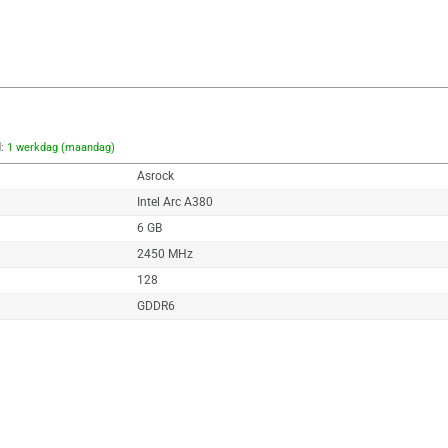
d:
1 werkdag (maandag)
Asrock
Intel Arc A380
6 GB
2450 MHz
128
GDDR6