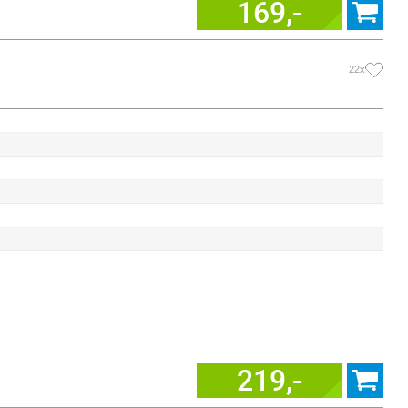
169,-
22x
219,-