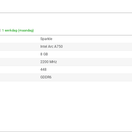
d:
1 werkdag (maandag)
Sparkle
Intel Arc A750
8 GB
2200 MHz
448
GDDR6