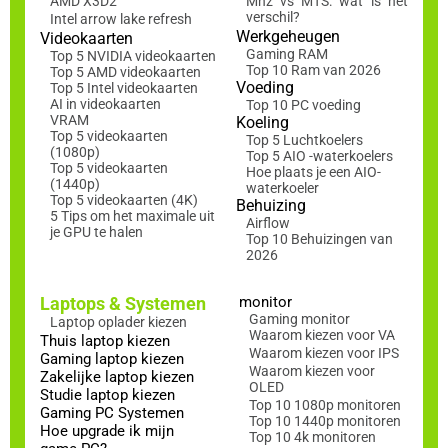
AMD X3D2
Mhz vs MTS: wat is het
verschil?
Intel arrow lake refresh
Werkgeheugen
Videokaarten
Gaming RAM
Top 5 NVIDIA videokaarten
Top 10 Ram van 2026
Top 5 AMD videokaarten
Voeding
Top 5 Intel videokaarten
AI in videokaarten
Top 10 PC voeding
VRAM
Koeling
Top 5 videokaarten
Top 5 Luchtkoelers
(1080p)
Top 5 AIO -waterkoelers
Top 5 videokaarten
Hoe plaats je een AIO-
(1440p)
waterkoeler
Top 5 videokaarten (4K)
Behuizing
5 Tips om het maximale uit
Airflow
je GPU te halen
Top 10 Behuizingen van
2026
Laptops & Systemen
monitor
Gaming monitor
Laptop oplader kiezen
Waarom kiezen voor VA
Thuis laptop kiezen
Waarom kiezen voor IPS
Gaming laptop kiezen
Waarom kiezen voor
Zakelijke laptop kiezen
OLED
Studie laptop kiezen
Top 10 1080p monitoren
Gaming PC Systemen
Top 10 1440p monitoren
Hoe upgrade ik mijn
Top 10 4k monitoren