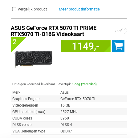
Vergelijk product
Meer productinformatie
ASUS GeForce RTX 5070 TI PRIME-
665x
RTX5070 Ti-O16G Videokaart
2
1149,-
Uit eigen voorraad leverbaar. Levertijd:
1 dag (zaterdag)
Merk
Asus
Graphics Engine
GeForce RTX 5070 Ti
Videogeheugen
16 GB
GPU snelheid (max)
2527 MHz
CUDA cores
8960
DLSS versie
DLSS 4
VGA Geheugen type
GDDR7