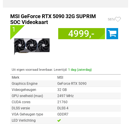
MSI GeForce RTX 5090 32G SUPRIM
587x
SOC Videokaart
1
4999,-
Uit eigen voorraad leverbaar. Levertijd:
1 dag (zaterdag)
Merk
MSI
Graphics Engine
GeForce RTX 5090
Videogeheugen
32 GB
GPU snelheid (max)
2497 MHz
CUDA cores
21760
DLSS versie
DLSS 4
VGA Geheugen type
GDDR7
LED Verlichting