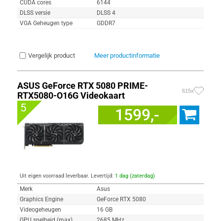
CUDA cores
6144
DLSS versie
DLSS 4
VGA Geheugen type
GDDR7
Vergelijk product
Meer productinformatie
ASUS GeForce RTX 5080 PRIME-
615x
RTX5080-O16G Videokaart
5
1599,-
Uit eigen voorraad leverbaar. Levertijd:
1 dag (zaterdag)
Merk
Asus
Graphics Engine
GeForce RTX 5080
Videogeheugen
16 GB
GPU snelheid (max)
2685 MHz