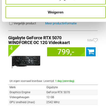
VGA Geheugen type
GDDR7
LED Verlichting
Weigeren
Vergelijk product
Meer productinformatie
Gigabyte GeForce RTX 5070
515x
WINDFORCE OC 12G Videokaart
4
799,-
Uit eigen voorraad leverbaar. Levertijd:
1 dag (zaterdag)
Merk
Gigabyte
Graphics Engine
GeForce RTX 5070
Videogeheugen
12 GB
GPU snelheid (max)
2542 MHz