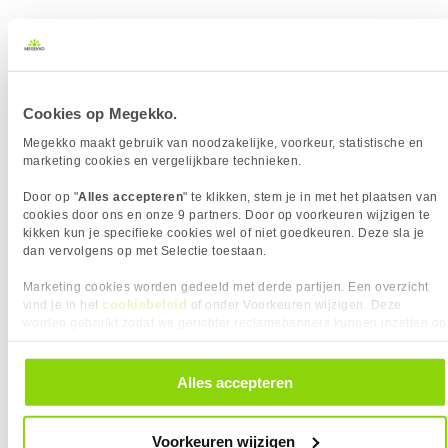
Vergelijk product
Meer productinformatie
ASUS GeForce RTX 5080 ROG-
Cookies op Megekko.
ASTRAL-RTX5080-O16G-GAMING
687x
Videokaart
Megekko maakt gebruik van noodzakelijke, voorkeur, statistische en
marketing cookies en vergelijkbare technieken.
3
1899,-
Door op "
Alles accepteren
" te klikken, stem je in met het plaatsen van
cookies door ons en onze 9 partners. Door op voorkeuren wijzigen te
kikken kun je specifieke cookies wel of niet goedkeuren. Deze sla je
dan vervolgens op met Selectie toestaan.
Marketing cookies worden gedeeld met derde partijen. Een overzicht
cookiebeleid
vind je in het
of onder Voorkeuren wijzigen. Deze
Uit eigen voorraad leverbaar. Levertijd:
1 dag (zaterdag)
worden gebruikt zodat we gerichter reclamebanners kunnen inzetten op
Merk
Asus
andere websites. In onze cookievoorkeuren vind je een overzicht van
Graphics Engine
GeForce RTX 5080
alle cookies. Je kunt je gegeven toestemming altijd intrekken, dit doe je
Videogeheugen
16 GB
door in de footer van onze website te klikken op ‘Cookievoorkeuren’
Alles accepteren
onder het kopje ‘Mijn gegevens’.
GPU snelheid (max)
2790 MHz
CUDA cores
10752
DLSS versie
DLSS 4
Voorkeuren wijzigen