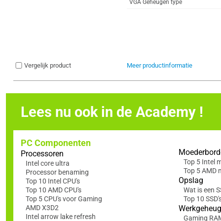
VGA Geheugen type
Vergelijk product
Meer productinformatie
Lees nu ook in de Academy !
PC Componenten
Moederbord
Processoren
Top 5 Intel
Intel core ultra
Top 5 AMD 
Processor benaming
Opslag
Top 10 Intel CPU's
Top 10 AMD CPU's
Wat is een 
Top 5 CPU's voor Gaming
Top 10 SSD'
AMD X3D2
Werkgeheu
Intel arrow lake refresh
Gaming RA