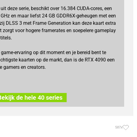
it deze serie, beschikt over 16.384 CUDA-cores, een
2 GHz en maar liefst 24 GB GDDR6X-geheugen met een
ij DLSS 3 met Frame Generation kan deze kaart extra
at zorgt voor hogere framerates en soepelere gameplay
itels.
e game-ervaring op dit moment en je bereid bent te
achtigste kaarten op de markt, dan is de RTX 4090 een
e gamers en creators.
Bekijk de hele 40 series
587x