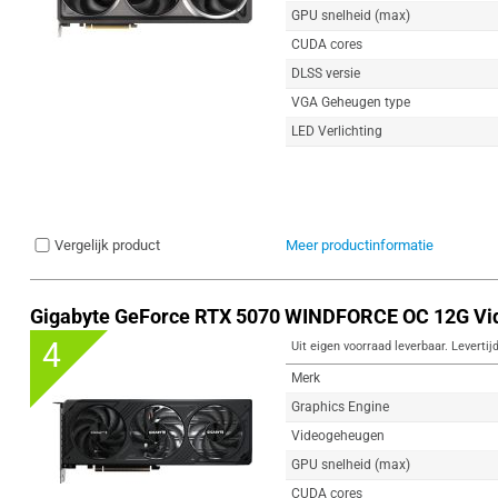
GPU snelheid (max)
CUDA cores
DLSS versie
VGA Geheugen type
LED Verlichting
Vergelijk product
Meer productinformatie
Gigabyte GeForce RTX 5070 WINDFORCE OC 12G Vi
4
Uit eigen voorraad leverbaar. Levertij
Merk
Graphics Engine
Videogeheugen
GPU snelheid (max)
CUDA cores