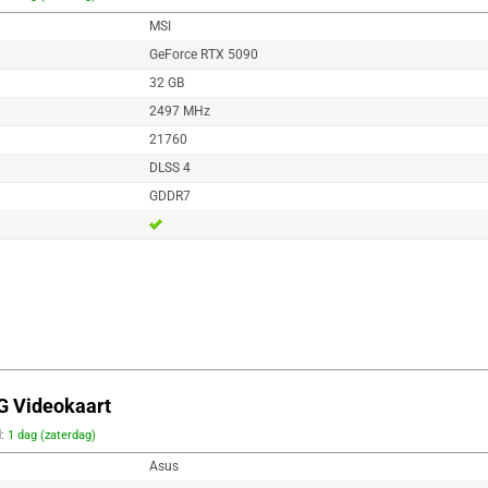
MSI
GeForce RTX 5090
32 GB
2497 MHz
21760
DLSS 4
GDDR7
G Videokaart
d:
1 dag (zaterdag)
Asus