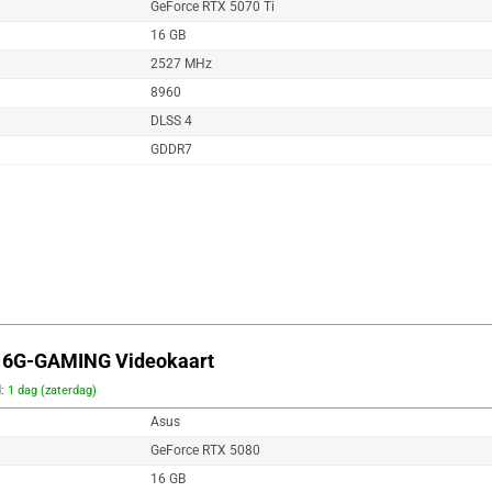
GeForce RTX 5070 Ti
16 GB
2527 MHz
8960
DLSS 4
GDDR7
6G-GAMING Videokaart
d:
1 dag (zaterdag)
Asus
GeForce RTX 5080
16 GB