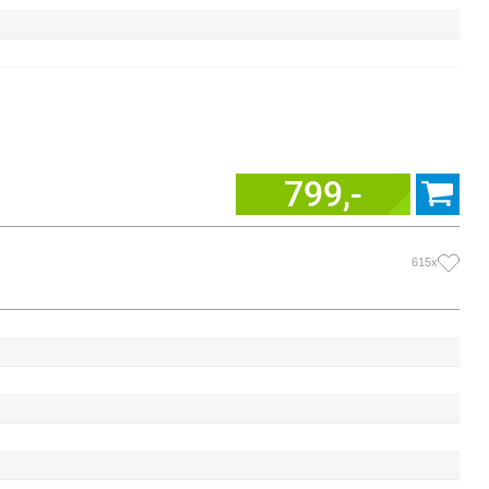
799,-
615x