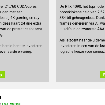
ver 21.760 CUDA-cores,
De RTX 4090, het topmodel u
eugen met een
boostkloksnelheid van 2,5
ies bij 4K-gaming en ray
384-bit geheugenbus. Dankz
deze kaart tot drie extra
frames genereren via AI, w
wat de prestaties tot acht
— zelfs in de zwaarste AAA-t
ng.
Als je zoekt naar de ultiem
 bereid bent te investeren
investeren in een van de kr
ëvenaarde ervaring.
logische keuze voor serieuz
s
t
d:
1 dag (zaterdag)