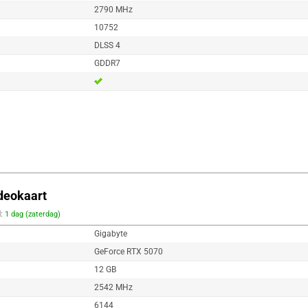
2790 MHz
10752
DLSS 4
GDDR7
deokaart
d:
1 dag (zaterdag)
Gigabyte
GeForce RTX 5070
12 GB
2542 MHz
6144