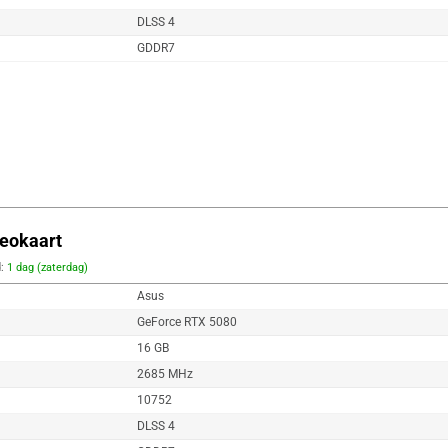
DLSS 4
GDDR7
eokaart
d:
1 dag (zaterdag)
Asus
GeForce RTX 5080
16 GB
2685 MHz
10752
DLSS 4