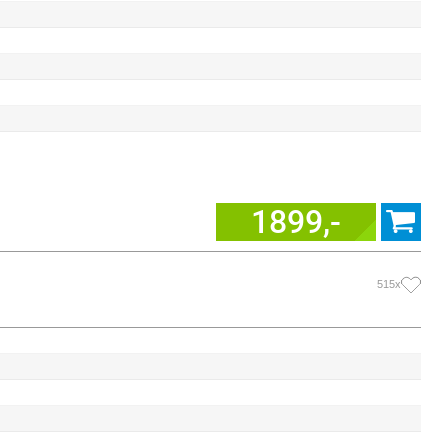
1899,-
515x