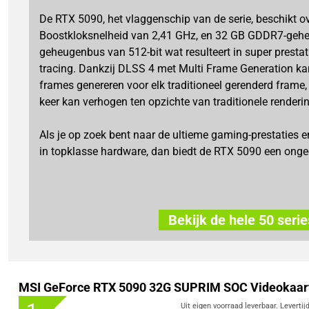
De RTX 5090, het vlaggenschip van de serie, beschikt o
Boostkloksnelheid van 2,41 GHz, en 32 GB GDDR7-geh
geheugenbus van 512-bit wat resulteert in super prestat
tracing. Dankzij DLSS 4 met Multi Frame Generation kan 
frames genereren voor elk traditioneel gerenderd frame, 
keer kan verhogen ten opzichte van traditionele renderi
Als je op zoek bent naar de ultieme gaming-prestaties en
in topklasse hardware, dan biedt de RTX 5090 een onge
Bekijk de hele 50 serie
MSI GeForce RTX 5090 32G SUPRIM SOC Videokaar
Uit eigen voorraad leverbaar. Levertij