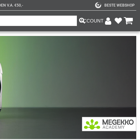
N V.A. €50,-
BESTE WEBSHOP
ACCOUNT