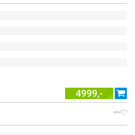
4999,-
664x