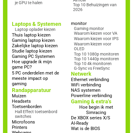
Airflow
je GPU te halen
Top 10 Behuizingen van
2026
Laptops & Systemen
monitor
Gaming monitor
Laptop oplader kiezen
Waarom kiezen voor VA
Thuis laptop kiezen
Waarom kiezen voor IPS
Gaming laptop kiezen
Waarom kiezen voor
Zakelijke laptop kiezen
OLED
Studie laptop kiezen
Top 10 1080p monitoren
Gaming PC Systemen
Top 10 1440p monitoren
Hoe upgrade ik mijn
Top 10 4k monitoren
game PC?
G-Sync vs FreeSync
5 PC onderdelen met de
Netwerk
meeste impact op
Ethernet verbinding
gaming
WiFi verbinding
Randapparatuur
NAS systemen
Powerline verbinding
Muizen
Gaming & extra's
Headsets
Toetsenborden
Hoe begin ik met
Hall Effect toetsenbord
Simracing
switches
De XBOX series X/S
Microfoons
AI-Ready
Printers
Wat is de BIOS
Webcams