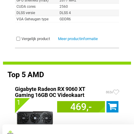
GPU snelheid (max)
2677 MHz
CUDA cores
2560
DLSS versie
DLSS 4
VGA Geheugen type
GDDR6
Vergelijk product
Meer productinformatie
Top 5 AMD
Gigabyte Radeon RX 9060 XT
863x
Gaming 16GB OC Videokaart
1
469,-