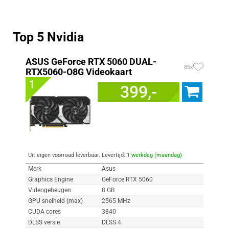
Top 5 Nvidia
ASUS GeForce RTX 5060 DUAL-
85x
RTX5060-O8G Videokaart
1
399,-
Uit eigen voorraad leverbaar. Levertijd:
1 werkdag (maandag)
Merk
Asus
Graphics Engine
GeForce RTX 5060
Videogeheugen
8 GB
GPU snelheid (max)
2565 MHz
CUDA cores
3840
DLSS versie
DLSS 4