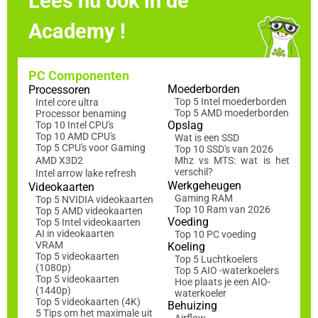
Lees nu ook in de
Academy !
PC Componenten
Moederborden
Processoren
Top 5 Intel moederborden
Intel core ultra
Top 5 AMD moederborden
Processor benaming
Opslag
Top 10 Intel CPU's
Top 10 AMD CPU's
Wat is een SSD
Top 5 CPU's voor Gaming
Top 10 SSD's van 2026
AMD X3D2
Mhz vs MTS: wat is het
verschil?
Intel arrow lake refresh
Werkgeheugen
Videokaarten
Gaming RAM
Top 5 NVIDIA videokaarten
Top 10 Ram van 2026
Top 5 AMD videokaarten
Voeding
Top 5 Intel videokaarten
AI in videokaarten
Top 10 PC voeding
VRAM
Koeling
Top 5 videokaarten
Top 5 Luchtkoelers
(1080p)
Top 5 AIO -waterkoelers
Top 5 videokaarten
Hoe plaats je een AIO-
(1440p)
waterkoeler
Top 5 videokaarten (4K)
Behuizing
5 Tips om het maximale uit