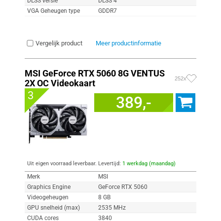
DLSS versie
DLSS 4
VGA Geheugen type
GDDR7
Vergelijk product
Meer productinformatie
MSI GeForce RTX 5060 8G VENTUS
252x
2X OC Videokaart
3
389,-
Uit eigen voorraad leverbaar. Levertijd:
1 werkdag (maandag)
Merk
MSI
Graphics Engine
GeForce RTX 5060
Videogeheugen
8 GB
GPU snelheid (max)
2535 MHz
CUDA cores
3840