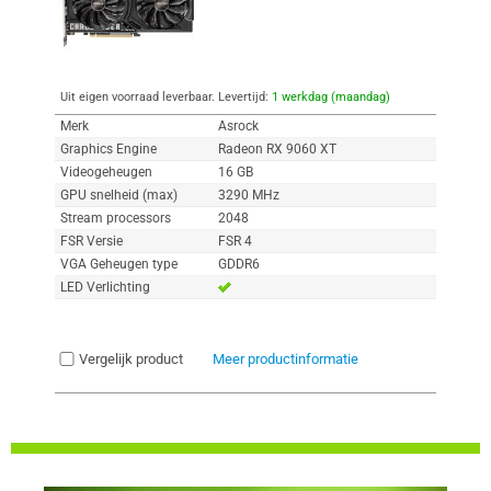
Uit eigen voorraad leverbaar. Levertijd:
1 werkdag (maandag)
Merk
Asrock
Graphics Engine
Radeon RX 9060 XT
Videogeheugen
16 GB
GPU snelheid (max)
3290 MHz
Stream processors
2048
FSR Versie
FSR 4
VGA Geheugen type
GDDR6
LED Verlichting
Vergelijk product
Meer productinformatie