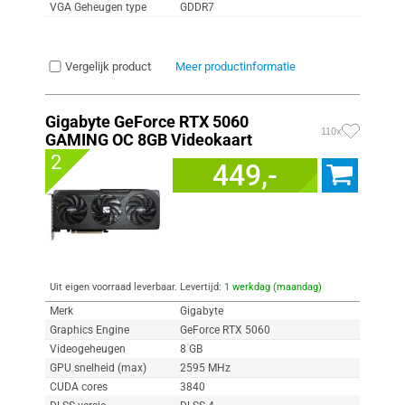
VGA Geheugen type
GDDR7
Vergelijk product
Meer productinformatie
Gigabyte GeForce RTX 5060
110x
GAMING OC 8GB Videokaart
2
449,-
Uit eigen voorraad leverbaar. Levertijd:
1 werkdag (maandag)
Merk
Gigabyte
Graphics Engine
GeForce RTX 5060
Videogeheugen
8 GB
GPU snelheid (max)
2595 MHz
CUDA cores
3840