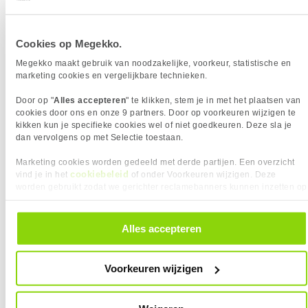
Uit eigen voorraad leverbaar. Levertijd:
1 werkdag (maandag)
Merk
Gigabyte
Cookies op Megekko.
Graphics Engine
Radeon RX 9060 XT
Megekko maakt gebruik van noodzakelijke, voorkeur, statistische en
Videogeheugen
16 GB
marketing cookies en vergelijkbare technieken.
GPU snelheid (max)
3320 MHz
Stream processors
2048
Door op "
Alles accepteren
" te klikken, stem je in met het plaatsen van
cookies door ons en onze 9 partners. Door op voorkeuren wijzigen te
FSR Versie
FSR 4
kikken kun je specifieke cookies wel of niet goedkeuren. Deze sla je
VGA Geheugen type
GDDR6
dan vervolgens op met Selectie toestaan.
Marketing cookies worden gedeeld met derde partijen. Een overzicht
Vergelijk product
Meer productinformatie
cookiebeleid
vind je in het
of onder Voorkeuren wijzigen. Deze
worden gebruikt zodat we gerichter reclamebanners kunnen inzetten op
andere websites. In onze cookievoorkeuren vind je een overzicht van
alle cookies. Je kunt je gegeven toestemming altijd intrekken, dit doe je
Acer Nitro Radeon RX 9060 XT OC
40x
door in de footer van onze website te klikken op ‘Cookievoorkeuren’
16GB White Edition Videokaart
Alles accepteren
onder het kopje ‘Mijn gegevens’.
2
Meest getoonde prijs
449,00
laatste 90 dagen:
Voorkeuren wijzigen
429,-
Aanrader