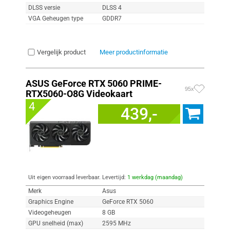
DLSS versie
DLSS 4
VGA Geheugen type
GDDR7
Vergelijk product
Meer productinformatie
ASUS GeForce RTX 5060 PRIME-
95x
RTX5060-O8G Videokaart
4
439,-
Uit eigen voorraad leverbaar. Levertijd:
1 werkdag (maandag)
Merk
Asus
Graphics Engine
GeForce RTX 5060
Videogeheugen
8 GB
GPU snelheid (max)
2595 MHz