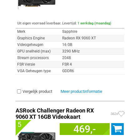
Uit eigen voorraad leverbaar. Levertijd:
1 werkdag (maandag)
Merk
Sapphire
Graphics Engine
Radeon RX 9060 XT
Videogeheugen
16 GB
GPU snelheid (max)
3290 MHz
Stream processors
2048
FSR Versie
FSR 4
VGA Geheugen type
GDDR6
Vergelijk product
Meer productinformatie
ASRock Challenger Radeon RX
362x
9060 XT 16GB Videokaart
5
469,-