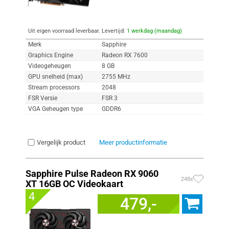
Uit eigen voorraad leverbaar. Levertijd:
1 werkdag (maandag)
Merk
Sapphire
Graphics Engine
Radeon RX 7600
Videogeheugen
8 GB
GPU snelheid (max)
2755 MHz
Stream processors
2048
FSR Versie
FSR 3
VGA Geheugen type
GDDR6
Vergelijk product
Meer productinformatie
Sapphire Pulse Radeon RX 9060
248x
XT 16GB OC Videokaart
4
479,-