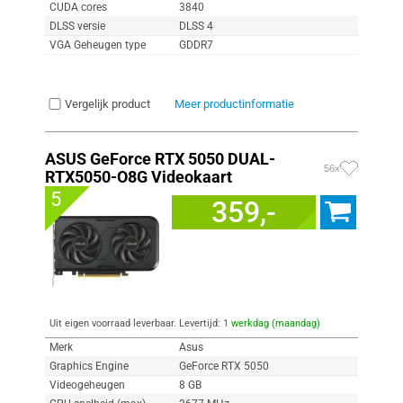
CUDA cores
3840
DLSS versie
DLSS 4
VGA Geheugen type
GDDR7
Vergelijk product
Meer productinformatie
ASUS GeForce RTX 5050 DUAL-
56x
RTX5050-O8G Videokaart
5
359,-
Uit eigen voorraad leverbaar. Levertijd:
1 werkdag (maandag)
Merk
Asus
Graphics Engine
GeForce RTX 5050
Videogeheugen
8 GB