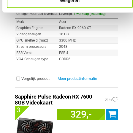
Weigeren
Uit eigen voorraad leverbaar. Levertijd:
1 werkdag (maandag)
Merk
Acer
Graphics Engine
Radeon RX 9060 XT
Videogeheugen
16 GB
GPU snelheid (max)
3300 MHz
Stream processors
2048
FSR Versie
FSR 4
VGA Geheugen type
GDDR6
Vergelijk product
Meer productinformatie
Sapphire Pulse Radeon RX 7600
214x
8GB Videokaart
3
329,-