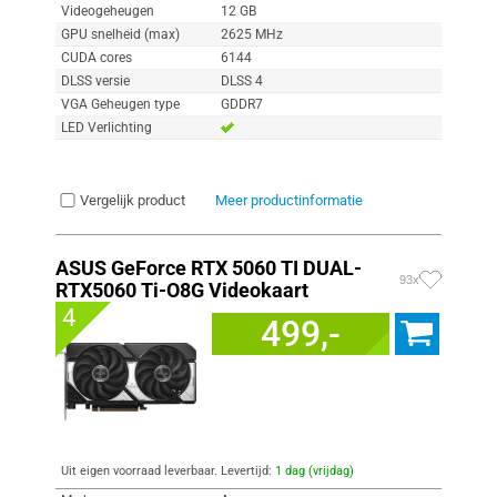
Videogeheugen
12 GB
GPU snelheid (max)
2625 MHz
CUDA cores
6144
DLSS versie
DLSS 4
VGA Geheugen type
GDDR7
LED Verlichting
Vergelijk product
Meer productinformatie
ASUS GeForce RTX 5060 TI DUAL-
93x
RTX5060 Ti-O8G Videokaart
4
499,-
Uit eigen voorraad leverbaar. Levertijd:
1 dag (vrijdag)