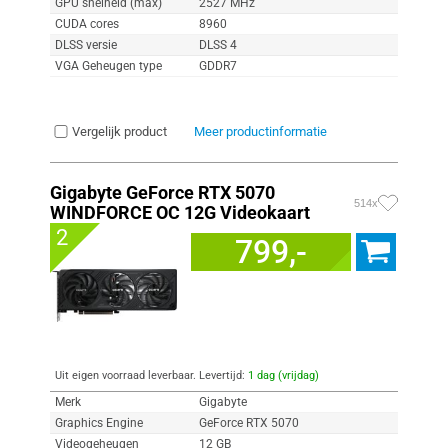
GPU snelheid (max)
2527 MHz
CUDA cores
8960
DLSS versie
DLSS 4
VGA Geheugen type
GDDR7
Vergelijk product
Meer productinformatie
Gigabyte GeForce RTX 5070
514x
WINDFORCE OC 12G Videokaart
2
799,-
Uit eigen voorraad leverbaar. Levertijd:
1 dag (vrijdag)
Merk
Gigabyte
Graphics Engine
GeForce RTX 5070
Videogeheugen
12 GB