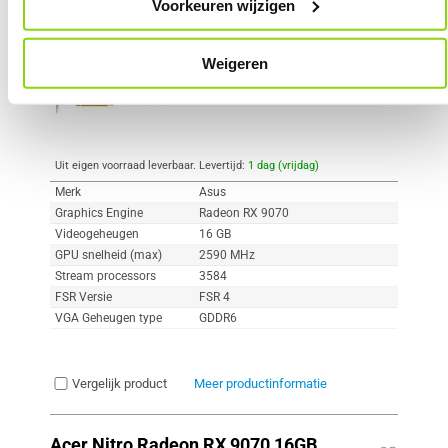
OC EVO Videokaart
Voorkeuren wijzigen
2
779,-
Weigeren
Uit eigen voorraad leverbaar. Levertijd:
1 dag (vrijdag)
Merk
Asus
Graphics Engine
Radeon RX 9070
Videogeheugen
16 GB
GPU snelheid (max)
2590 MHz
Stream processors
3584
FSR Versie
FSR 4
VGA Geheugen type
GDDR6
Vergelijk product
Meer productinformatie
Acer Nitro Radeon RX 9070 16GB