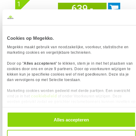
1
639,-
Cookies op Megekko.
Uit eigen voorraad leverbaar. Levertijd:
1 dag (vrijdag)
Megekko maakt gebruik van noodzakelijke, voorkeur, statistische en
marketing cookies en vergelijkbare technieken.
Merk
XFX
Graphics Engine
Radeon RX 9070
Door op "
Alles accepteren
" te klikken, stem je in met het plaatsen van
Videogeheugen
16 GB
cookies door ons en onze 9 partners. Door op voorkeuren wijzigen te
GPU snelheid (max)
2700 MHz
kikken kun je specifieke cookies wel of niet goedkeuren. Deze sla je
Stream processors
3584
dan vervolgens op met Selectie toestaan.
FSR Versie
FSR 4
Marketing cookies worden gedeeld met derde partijen. Een overzicht
VGA Geheugen type
GDDR6
cookiebeleid
vind je in het
of onder Voorkeuren wijzigen. Deze
worden gebruikt zodat we gerichter reclamebanners kunnen inzetten op
andere websites. In onze cookievoorkeuren vind je een overzicht van
Vergelijk product
Meer productinformatie
alle cookies. Je kunt je gegeven toestemming altijd intrekken, dit doe je
door in de footer van onze website te klikken op ‘Cookievoorkeuren’
Alles accepteren
onder het kopje ‘Mijn gegevens’.
ASUS Prime Radeon RX 9070 16GB
47x