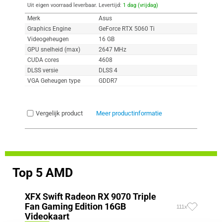
Uit eigen voorraad leverbaar. Levertijd:
1 dag (vrijdag)
Merk
Asus
Graphics Engine
GeForce RTX 5060 Ti
Videogeheugen
16 GB
GPU snelheid (max)
2647 MHz
CUDA cores
4608
DLSS versie
DLSS 4
VGA Geheugen type
GDDR7
Vergelijk product
Meer productinformatie
Top 5 AMD
XFX Swift Radeon RX 9070 Triple
Fan Gaming Edition 16GB
111x
Videokaart