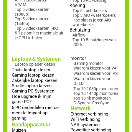
AI in videokaarten
Top 10 PC voeding
VRAM
Koeling
Top 5 videokaarten
Top 5 Luchtkoelers
(1080p)
Top 5 AIO -waterkoelers
Top 5 videokaarten
Hoe plaats je een AIO-
(1440p)
waterkoeler
Top 5 videokaarten (4K)
Behuizing
5 Tips om het maximale uit
Airflow
je GPU te halen
Top 10 Behuizingen van
2026
Laptops & Systemen
monitor
Gaming monitor
Laptop oplader kiezen
Waarom kiezen voor VA
Thuis laptop kiezen
Waarom kiezen voor IPS
Gaming laptop kiezen
Waarom kiezen voor
Zakelijke laptop kiezen
OLED
Studie laptop kiezen
Top 10 1080p monitoren
Gaming PC Systemen
Top 10 1440p monitoren
Hoe upgrade ik mijn
Top 10 4k monitoren
game PC?
G-Sync vs FreeSync
5 PC onderdelen met de
Netwerk
meeste impact op
Ethernet verbinding
gaming
WiFi verbinding
Randapparatuur
NAS systemen
Powerline verbinding
Muizen