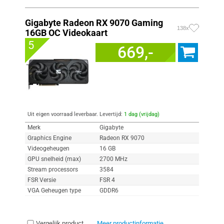
Gigabyte Radeon RX 9070 Gaming
138x
16GB OC Videokaart
5
669,-
Uit eigen voorraad leverbaar. Levertijd:
1 dag (vrijdag)
Merk
Gigabyte
Graphics Engine
Radeon RX 9070
Videogeheugen
16 GB
GPU snelheid (max)
2700 MHz
Stream processors
3584
FSR Versie
FSR 4
VGA Geheugen type
GDDR6
Vergelijk product
Meer productinformatie