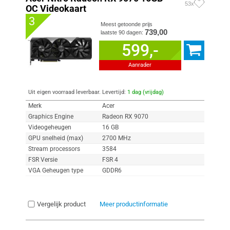
53x
OC Videokaart
3
Meest getoonde prijs
739,00
laatste 90 dagen:
599,-
Aanrader
Uit eigen voorraad leverbaar. Levertijd:
1 dag (vrijdag)
Merk
Acer
Graphics Engine
Radeon RX 9070
Videogeheugen
16 GB
GPU snelheid (max)
2700 MHz
Stream processors
3584
FSR Versie
FSR 4
VGA Geheugen type
GDDR6
Vergelijk product
Meer productinformatie