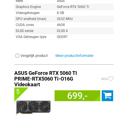
Merk
Asus
Graphics Engine
GeForce RTX 5060 Ti
Videogeheugen
8 GB
GPU snelheid (max)
2632 MHz
CUDA cores
4608
DLSS versie
DLSS 4
VGA Geheugen type
GDDR7
Vergelijk product
Meer productinformatie
ASUS GeForce RTX 5060 TI
PRIME-RTX5060 Ti-O16G
401x
Videokaart
5
699,-