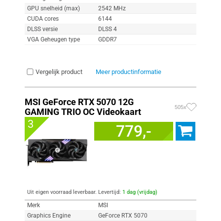
GPU snelheid (max)
2542 MHz
CUDA cores
6144
DLSS versie
DLSS 4
VGA Geheugen type
GDDR7
Vergelijk product
Meer productinformatie
MSI GeForce RTX 5070 12G
505x
GAMING TRIO OC Videokaart
3
779,-
Uit eigen voorraad leverbaar. Levertijd:
1 dag (vrijdag)
Merk
MSI
Graphics Engine
GeForce RTX 5070