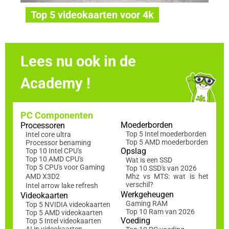
Top 5 videokaarten voor 4k
Lees nu ook in de
Academy !
PC Componenten
Moederborden
Processoren
Top 5 Intel moederborden
Intel core ultra
Top 5 AMD moederborden
Processor benaming
Opslag
Top 10 Intel CPU's
Top 10 AMD CPU's
Wat is een SSD
Top 5 CPU's voor Gaming
Top 10 SSD's van 2026
AMD X3D2
Mhz vs MTS: wat is het
verschil?
Intel arrow lake refresh
Werkgeheugen
Videokaarten
Gaming RAM
Top 5 NVIDIA videokaarten
Top 10 Ram van 2026
Top 5 AMD videokaarten
Voeding
Top 5 Intel videokaarten