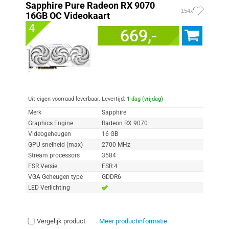
Sapphire Pure Radeon RX 9070
154x
16GB OC Videokaart
4
669,-
Uit eigen voorraad leverbaar. Levertijd:
1 dag (vrijdag)
Merk
Sapphire
Graphics Engine
Radeon RX 9070
Videogeheugen
16 GB
GPU snelheid (max)
2700 MHz
Stream processors
3584
FSR Versie
FSR 4
VGA Geheugen type
GDDR6
LED Verlichting
Vergelijk product
Meer productinformatie