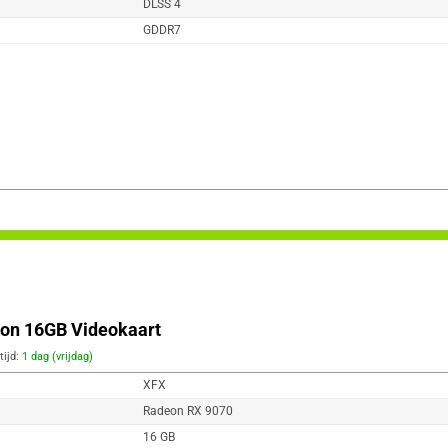
DLSS 4
GDDR7
ion 16GB Videokaart
tijd:
1 dag (vrijdag)
XFX
Radeon RX 9070
16 GB