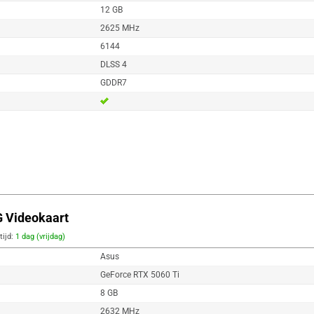
12 GB
2625 MHz
6144
DLSS 4
GDDR7
 Videokaart
tijd:
1 dag (vrijdag)
Asus
GeForce RTX 5060 Ti
8 GB
2632 MHz