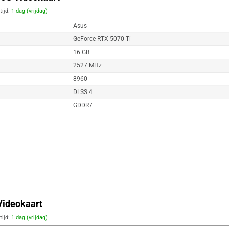
tijd:
1 dag (vrijdag)
Asus
GeForce RTX 5070 Ti
16 GB
2527 MHz
8960
DLSS 4
GDDR7
ideokaart
tijd:
1 dag (vrijdag)