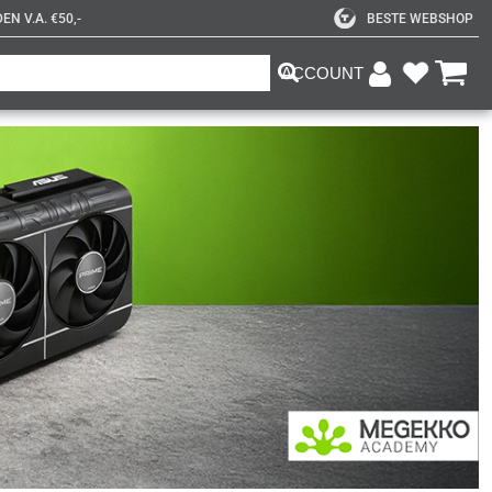
N V.A. €50,-
BESTE WEBSHOP
ACCOUNT