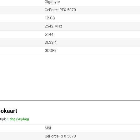
Gigabyte
GeForce RTX 5070
12 GB
2542 MHz
6144
DLSS 4
GDDR7
okaart
tijd:
1 dag (vrijdag)
MSI
GeForce RTX 5070