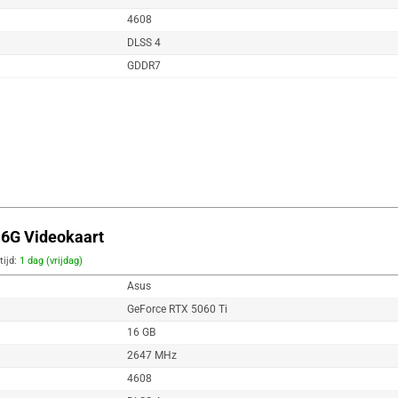
4608
DLSS 4
GDDR7
6G Videokaart
tijd:
1 dag (vrijdag)
Asus
GeForce RTX 5060 Ti
16 GB
2647 MHz
4608