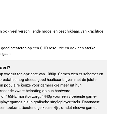
jn ook veel verschillende modellen beschikbaar, van krachtige
 goed presteren op een QHD-resolutie en ook een sterke
te gaan
goed?
ap vooruit ten opzichte van 1080p. Games zien er scherper en 
e prestaties nog steeds goed haalbaar blijven met de juiste 
n populaire keuze voor gamers die meer uit hun 
zonder de zware belasting op hun hardware.
 of 165Hz monitor zorgt 1440p voor een vloeiende game-
iplayergames als in grafische singleplayer titels. Daarnaast 
een toekomstbestendige keuze zijn, omdat nieuwe games 