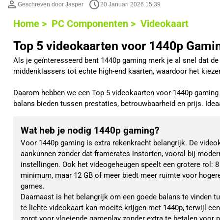
Geschreven door Jasper
20 Januari 2026 15:39
Home >
PC Componenten >
Videokaart
Top 5 videokaarten voor 1440p Gami
Als je geïnteresseerd bent 1440p gaming merk je al snel dat de 
middenklassers tot echte high-end kaarten, waardoor het kiezen 
Daarom hebben we een Top 5 videokaarten voor 1440p gaming sa
balans bieden tussen prestaties, betrouwbaarheid en prijs. Ide
Wat heb je nodig 1440p gaming?
Voor 1440p gaming is extra rekenkracht belangrijk. De videok
aankunnen zonder dat framerates instorten, vooral bij mode
instellingen. Ook het videogeheugen speelt een grotere rol: 
minimum, maar 12 GB of meer biedt meer ruimte voor hogere
games.
Daarnaast is het belangrijk om een goede balans te vinden tus
te lichte videokaart kan moeite krijgen met 1440p, terwijl e
zorgt voor vloeiende gameplay zonder extra te betalen voor pre