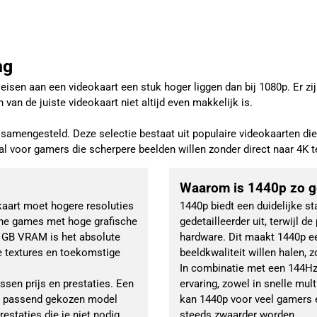
ng
eisen aan een videokaart een stuk hoger liggen dan bij 1080p. Er zi
van de juiste videokaart niet altijd even makkelijk is.
mengesteld. Deze selectie bestaat uit populaire videokaarten die
aal voor gamers die scherpere beelden willen zonder direct naar 4K 
Waarom is 1440p zo 
aart moet hogere resoluties 
1440p biedt een duidelijke st
rne games met hoge grafische 
gedetailleerder uit, terwijl d
8 GB VRAM is het absolute 
hardware. Dit maakt 1440p ee
 textures en toekomstige 
beeldkwaliteit willen halen, 
In combinatie met een 144Hz
sen prijs en prestaties. Een 
ervaring, zowel in snelle mult
en passend gekozen model 
kan 1440p voor veel gamers 
staties die je niet nodig 
steeds zwaarder worden.