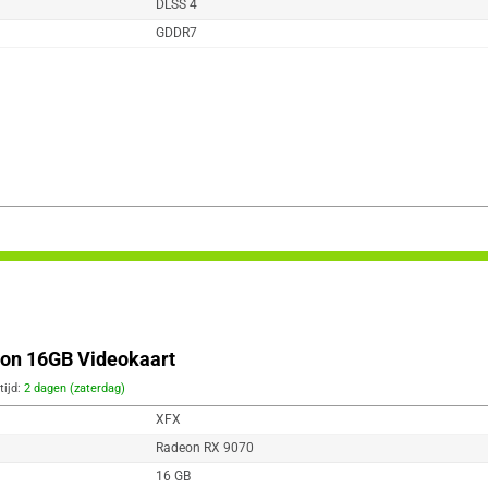
DLSS 4
GDDR7
ion 16GB Videokaart
tijd:
2 dagen (zaterdag)
XFX
Radeon RX 9070
16 GB