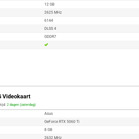
12 GB
2625 MHz
6144
DLSS 4
GDDR7
 Videokaart
tijd:
2 dagen (zaterdag)
Asus
GeForce RTX 5060 Ti
8 GB
2632 MHz