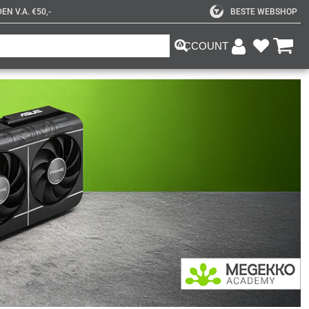
N V.A. €50,-
BESTE WEBSHOP
ACCOUNT