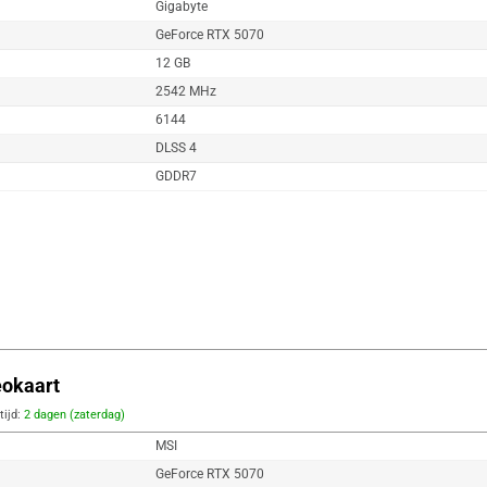
Gigabyte
GeForce RTX 5070
12 GB
2542 MHz
6144
DLSS 4
GDDR7
okaart
tijd:
2 dagen (zaterdag)
MSI
GeForce RTX 5070