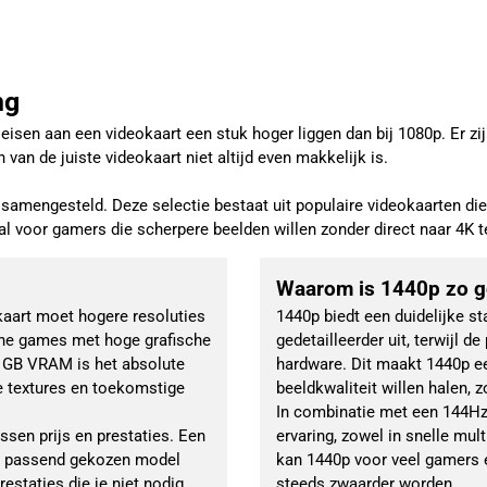
ng
eisen aan een videokaart een stuk hoger liggen dan bij 1080p. Er zi
van de juiste videokaart niet altijd even makkelijk is.
mengesteld. Deze selectie bestaat uit populaire videokaarten die
aal voor gamers die scherpere beelden willen zonder direct naar 4K 
Waarom is 1440p zo 
aart moet hogere resoluties 
1440p biedt een duidelijke st
rne games met hoge grafische 
gedetailleerder uit, terwijl d
8 GB VRAM is het absolute 
hardware. Dit maakt 1440p ee
 textures en toekomstige 
beeldkwaliteit willen halen, 
In combinatie met een 144Hz
sen prijs en prestaties. Een 
ervaring, zowel in snelle mult
en passend gekozen model 
kan 1440p voor veel gamers 
staties die je niet nodig 
steeds zwaarder worden.