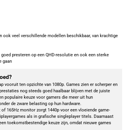
jn ook veel verschillende modellen beschikbaar, van krachtige
 goed presteren op een QHD-resolutie en ook een sterke
te gaan
goed?
ap vooruit ten opzichte van 1080p. Games zien er scherper en 
e prestaties nog steeds goed haalbaar blijven met de juiste 
n populaire keuze voor gamers die meer uit hun 
zonder de zware belasting op hun hardware.
 of 165Hz monitor zorgt 1440p voor een vloeiende game-
iplayergames als in grafische singleplayer titels. Daarnaast 
een toekomstbestendige keuze zijn, omdat nieuwe games 