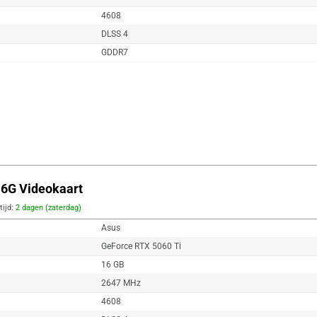
4608
DLSS 4
GDDR7
6G Videokaart
tijd:
2 dagen (zaterdag)
Asus
GeForce RTX 5060 Ti
16 GB
2647 MHz
4608