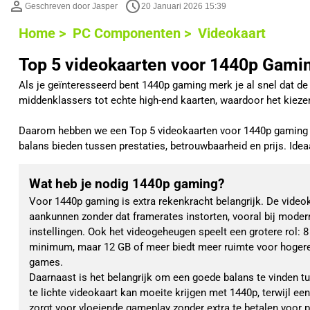
Geschreven door Jasper
20 Januari 2026 15:39
Home >
PC Componenten >
Videokaart
Top 5 videokaarten voor 1440p Gami
Als je geïnteresseerd bent 1440p gaming merk je al snel dat de 
middenklassers tot echte high-end kaarten, waardoor het kiezen 
Daarom hebben we een Top 5 videokaarten voor 1440p gaming sa
balans bieden tussen prestaties, betrouwbaarheid en prijs. Ide
Wat heb je nodig 1440p gaming?
Voor 1440p gaming is extra rekenkracht belangrijk. De videok
aankunnen zonder dat framerates instorten, vooral bij mode
instellingen. Ook het videogeheugen speelt een grotere rol: 
minimum, maar 12 GB of meer biedt meer ruimte voor hogere
games.
Daarnaast is het belangrijk om een goede balans te vinden tus
te lichte videokaart kan moeite krijgen met 1440p, terwijl e
zorgt voor vloeiende gameplay zonder extra te betalen voor pre