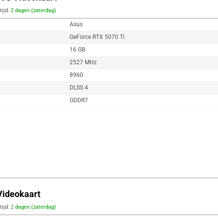
tijd:
2 dagen (zaterdag)
Asus
GeForce RTX 5070 Ti
16 GB
2527 MHz
8960
DLSS 4
GDDR7
ideokaart
tijd:
2 dagen (zaterdag)