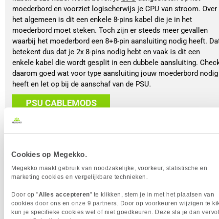
moederbord en voorziet logischerwijs je CPU van stroom. Over 
het algemeen is dit een enkele 8-pins kabel die je in het 
moederbord moet steken. Toch zijn er steeds meer gevallen 
waarbij het moederbord een 8+8-pin aansluiting nodig heeft. Dat
betekent dus dat je 2x 8-pins nodig hebt en vaak is dit een 
enkele kabel die wordt gesplit in een dubbele aansluiting. Check
daarom goed wat voor type aansluiting jouw moederbord nodig 
heeft en let op bij de aanschaf van de PSU.
PSU CABLEMODS
Cookies op Megekko.
Megekko maakt gebruik van noodzakelijke, voorkeur, statistische en
marketing cookies en vergelijkbare technieken.
PCIE EXPRESS
Door op "
Alles accepteren
" te klikken, stem je in met het plaatsen van
Dit is een kabel die vooral wordt gebruikt om een videokaart te
cookies door ons en onze 9 partners. Door op voorkeuren wijzigen te ki
voorzien van stroom. Deze kabel komt in verschillende opties
kun je specifieke cookies wel of niet goedkeuren. Deze sla je dan verv