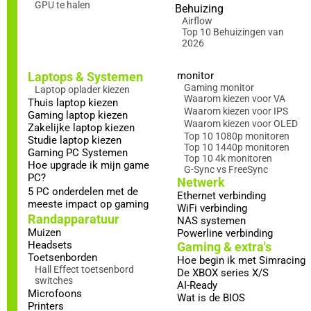
GPU te halen
Behuizing
Airflow
Top 10 Behuizingen van
2026
Laptops & Systemen
monitor
Gaming monitor
Laptop oplader kiezen
Waarom kiezen voor VA
Thuis laptop kiezen
Waarom kiezen voor IPS
Gaming laptop kiezen
Waarom kiezen voor OLED
Zakelijke laptop kiezen
Top 10 1080p monitoren
Studie laptop kiezen
Top 10 1440p monitoren
Gaming PC Systemen
Top 10 4k monitoren
Hoe upgrade ik mijn game
G-Sync vs FreeSync
PC?
Netwerk
5 PC onderdelen met de
Ethernet verbinding
meeste impact op gaming
WiFi verbinding
Randapparatuur
NAS systemen
Muizen
Powerline verbinding
Headsets
Gaming & extra's
Toetsenborden
Hoe begin ik met Simracing
Hall Effect toetsenbord
De XBOX series X/S
switches
AI-Ready
Microfoons
Wat is de BIOS
Printers