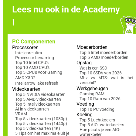
Lees nu ook in de Academy
!
PC Componenten
Moederborden
Processoren
Top 5 Intel moederborden
Intel core ultra
Top 5 AMD moederborden
Processor benaming
Opslag
Top 10 Intel CPU's
Top 10 AMD CPU's
Wat is een SSD
Top 5 CPU's voor Gaming
Top 10 SSD's van 2026
AMD X3D2
Mhz vs MTS: wat is het
verschil?
Intel arrow lake refresh
Werkgeheugen
Videokaarten
Gaming RAM
Top 5 NVIDIA videokaarten
Top 10 Ram van 2026
Top 5 AMD videokaarten
Voeding
Top 5 Intel videokaarten
AI in videokaarten
Top 10 PC voeding
VRAM
Koeling
Top 5 videokaarten (1080p)
Top 5 Luchtkoelers
Top 5 videokaarten (1440p)
Top 5 AIO -waterkoelers
Top 5 videokaarten (4K)
Hoe plaats je een AIO-
5 Tips om het maximale uit je
waterkoeler