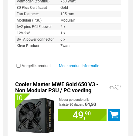
Vermogen (continu)
750 Watt
80 Plus Certificaat
Gold
Fan Diameter
135 mm
Modulair (PSU)
Modulair
6+2 pins PCI-E power
2 x
12V-2x6
1 x
SATA power connector
6 x
Kleur Product
Zwart
Vergelijk product
Meer productinformatie
Cooler Master MWE Gold 650 V3 -
47x
Non Modular PSU / PC voeding
10
Meest getoonde prijs
64,90
laatste 90 dagen:
49,
90