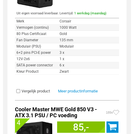
Uit eigen voorraad leverbaar. Levertijd:
1 werkdag (maandag)
Merk
Corsair
Vermogen (continu)
1000 Watt
80 Plus Certificaat
Gold
Fan Diameter
135 mm
Modulair (PSU)
Modulair
6+2 pins PCI-E power
3 x
12V-2x6
1 x
SATA power connector
6 x
Kleur Product
Zwart
Vergelijk product
Meer productinformatie
Cooler Master MWE Gold 850 V3 -
189x
ATX 3.1 PSU / PC voeding
4
85,-