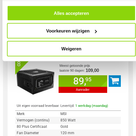
andere websites. In onze cookievoorkeuren vind je een overzicht van
SATA power connector
12 x
alle cookies. Je kunt je gegeven toestemming altijd intrekken, dit doe je
door in de footer van onze website te klikken op ‘Cookievoorkeuren’
Kleur Product
Zwart
Alles accepteren
onder het kopje ‘Mijn gegevens’.
Voorkeuren wijzigen
Vergelijk product
Meer productinformatie
Weigeren
MSI MAG A850GL PCIE5 II PSU /
553x
PC voeding
8
Meest getoonde prijs
109,00
laatste 90 dagen:
89,
95
Aanrader
Uit eigen voorraad leverbaar. Levertijd:
1 werkdag (maandag)
Merk
MSI
Vermogen (continu)
850 Watt
80 Plus Certificaat
Gold
Fan Diameter
120 mm