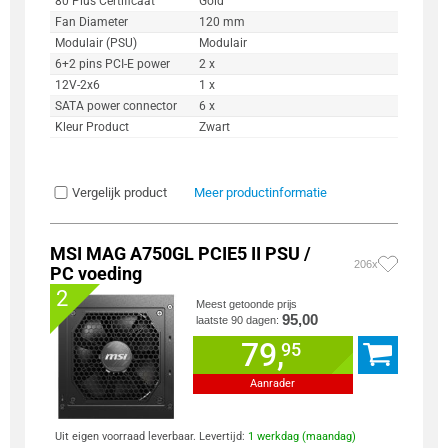
80 Plus Certificaat
Gold
Fan Diameter
120 mm
Modulair (PSU)
Modulair
6+2 pins PCI-E power
2 x
12V-2x6
1 x
SATA power connector
6 x
Kleur Product
Zwart
Vergelijk product
Meer productinformatie
MSI MAG A750GL PCIE5 II PSU /
206x
PC voeding
2
Meest getoonde prijs
95,00
laatste 90 dagen:
79,
95
Aanrader
Uit eigen voorraad leverbaar. Levertijd:
1 werkdag (maandag)