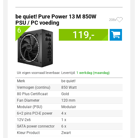
be quiet! Pure Power 13 M 850W
208x
PSU / PC voeding
6
119,-
Uit eigen voorraad leverbaar. Levertijd:
1 werkdag (maandag)
Merk
be quiet!
Vermogen (continu)
850 Watt
80 Plus Certificaat
Gold
Fan Diameter
120 mm
Modulair (PSU)
Modulair
6+2 pins PCI-E power
4 x
12V-2x6
1 x
SATA power connector
6 x
Kleur Product
Zwart