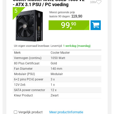
100x
- ATX 3.1 PSU / PC voeding
5
Meest getoonde prijs
119,90
laatste 90 dagen:
99,
90
Uit eigen voorraad leverbaar. Levertijd:
1 werkdag (maandag)
Merk
Cooler Master
Vermogen (continu)
1050 Watt
80 Plus Certificaat
Gold
Fan Diameter
140 mm
Modulair (PSU)
Modulair
6+2 pins PCI-E power
3 x
12V-2x6
1 x
SATA power connector
12 x
Kleur Product
Zwart
Vergelijk product
Meer productinformatie