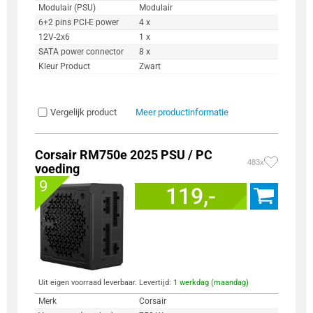
Modulair (PSU)
Modulair
6+2 pins PCI-E power
4 x
12V-2x6
1 x
SATA power connector
8 x
Kleur Product
Zwart
Vergelijk product
Meer productinformatie
Corsair RM750e 2025 PSU / PC
483x
voeding
9
119,-
Uit eigen voorraad leverbaar. Levertijd:
1 werkdag (maandag)
Merk
Corsair