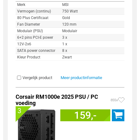
Merk
MSI
Vermogen (continu)
750 Watt
80 Plus Certificaat
Gold
Fan Diameter
120 mm
Modulair (PSU)
Modulair
6+2 pins PCI-E power
3 x
12V-2x6
1 x
SATA power connector
8 x
Kleur Product
Zwart
Vergelijk product
Meer productinformatie
Corsair RM1000e 2025 PSU / PC
855x
voeding
3
159,-