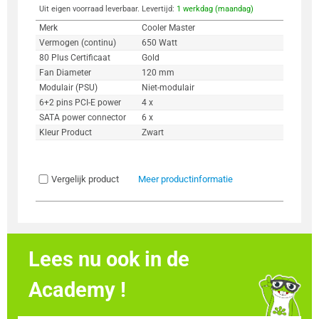
Uit eigen voorraad leverbaar. Levertijd:
1 werkdag (maandag)
Merk
Cooler Master
Vermogen (continu)
650 Watt
80 Plus Certificaat
Gold
Fan Diameter
120 mm
Modulair (PSU)
Niet-modulair
6+2 pins PCI-E power
4 x
SATA power connector
6 x
Kleur Product
Zwart
Vergelijk product
Meer productinformatie
Lees nu ook in de
Academy !