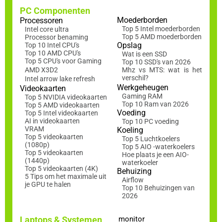
PC Componenten
Moederborden
Processoren
Top 5 Intel moederborden
Intel core ultra
Top 5 AMD moederborden
Processor benaming
Opslag
Top 10 Intel CPU's
Top 10 AMD CPU's
Wat is een SSD
Top 5 CPU's voor Gaming
Top 10 SSD's van 2026
AMD X3D2
Mhz vs MTS: wat is het
verschil?
Intel arrow lake refresh
Werkgeheugen
Videokaarten
Gaming RAM
Top 5 NVIDIA videokaarten
Top 10 Ram van 2026
Top 5 AMD videokaarten
Voeding
Top 5 Intel videokaarten
AI in videokaarten
Top 10 PC voeding
VRAM
Koeling
Top 5 videokaarten
Top 5 Luchtkoelers
(1080p)
Top 5 AIO -waterkoelers
Top 5 videokaarten
Hoe plaats je een AIO-
(1440p)
waterkoeler
Top 5 videokaarten (4K)
Behuizing
5 Tips om het maximale uit
Airflow
je GPU te halen
Top 10 Behuizingen van
2026
Laptops & Systemen
monitor