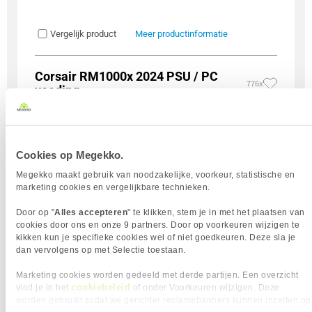
Vergelijk product
Meer productinformatie
Corsair RM1000x 2024 PSU / PC
776x
voeding
7
189,
90
Cookies op Megekko.
Megekko maakt gebruik van noodzakelijke, voorkeur, statistische en
marketing cookies en vergelijkbare technieken.
Uit eigen voorraad leverbaar. Levertijd:
1 werkdag (maandag)
Door op "
Alles accepteren
" te klikken, stem je in met het plaatsen van
Merk
Corsair
cookies door ons en onze 9 partners. Door op voorkeuren wijzigen te
Vermogen (continu)
1000 Watt
kikken kun je specifieke cookies wel of niet goedkeuren. Deze sla je
dan vervolgens op met Selectie toestaan.
80 Plus Certificaat
Gold
Fan Diameter
140 mm
Marketing cookies worden gedeeld met derde partijen. Een overzicht
Modulair (PSU)
Modulair
cookiebeleid
vind je in het
of onder Voorkeuren wijzigen. Deze
6+2 pins PCI-E power
4 x
worden gebruikt zodat we gerichter reclamebanners kunnen inzetten op
12V-2x6
1 x