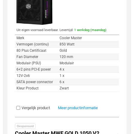
Uit eigen voorraad leverbaar. Levertijd:
1 werkdag (maandag)
Merk
Cooler Master
Vermogen (continu)
850 Watt
80 Plus Certificaat
Gold
Fan Diameter
120 mm
Modulair (PSU)
Modulair
6+2 pins PCI-E power
4 x
12V-2x6
1 x
SATA power connector
6 x
Kleur Product
Zwart
Vergelijk product
Meer productinformatie
Gesponsord
Cooler Master MWE GOLD 1050 V2